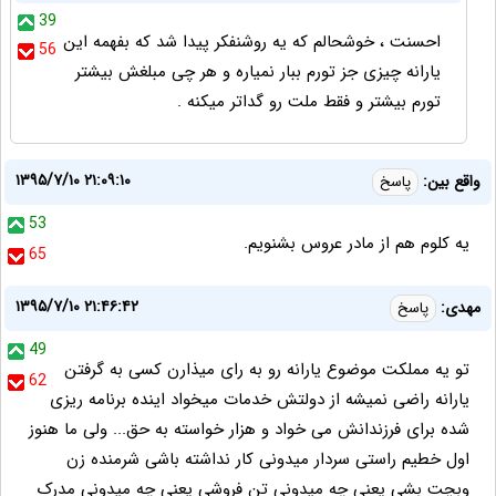
39
احسنت ، خوشحالم که یه روشنفکر پیدا شد که بفهمه این
56
یارانه چیزی جز تورم ببار نمیاره و هر چی مبلغش بیشتر
تورم بیشتر و فقط ملت رو گداتر میکنه .
۱۳۹۵/۷/۱۰ ۲۱:۰۹:۱۰
واقع بین:
پاسخ
53
یه کلوم هم از مادر عروس بشنویم.
65
۱۳۹۵/۷/۱۰ ۲۱:۴۶:۴۲
مهدی:
پاسخ
49
تو یه مملکت موضوع یارانه رو به رای میذارن کسی به گرفتن
62
یارانه راضی نمیشه از دولتش خدمات میخواد اینده برنامه ریزی
شده برای فرزندانش می خواد و هزار خواسته به حق... ولی ما هنوز
اول خطیم راستی سردار میدونی کار نداشته باشی شرمنده زن
وبچت بشی یعنی چه میدونی تن فروشی یعنی چه میدونی مدرک