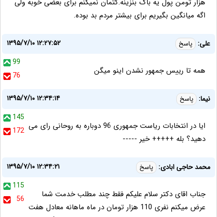
هزار تومن پول یه باک بنزینه.کتمان نمیکنم برای بعضی خوبه ولی
اگه میانگین بگیریم برای بیشتر مردم بد بوده.
۱۳۹۵/۷/۱۰ ۱۲:۲۷:۵۲
علی:
پاسخ
99
همه تا رییس جمهور نشدن اینو میگن
76
۱۳۹۵/۷/۱۰ ۱۲:۳۴:۱۴
نیما:
پاسخ
145
ایا در انتخابات ریاست جمهوری 96 دوباره به روحانی رای می
172
دهید؟ بله +++++ خیر -----
۱۳۹۵/۷/۱۰ ۱۲:۳۴:۲۱
محمد حاجی ابادی:
پاسخ
115
جناب اقای دکتر سلام علیکم فقط چند مطلب خدمت شما
56
عرض میکنم نفری 110 هزار تومان در ماه ماهانه معادل هفت