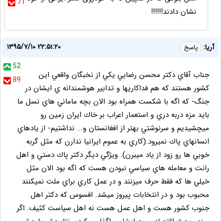
71
نشان دادند!!!!!!
۱۳۹۵/۷/۱۰ ۲۲:۵۱:۲۰
آريا:
پاسخ
52
جناب آقاي دكتر محسن رضايي يكي از نخبگان واقعي اين
89
كشور هستند كه هم فداكاريها و تدابير هوشمندانه ي ايشان در
جنگ- كه اگه با شكست همراه بود الان بچه ماماني هاي نسل ما
بايد مزه دربه دري و استعمار اعراب بر خاك ايران زمين رو
ميچشيديم و سرنوشتي بهتر از افغانستان و... نداشتيم- از يادهاي
انسانهاي پاك نميرود.(كاري به عموم ايرانيا ندارن كه مثل گربه
خوبي ها رو زود از ياد ميبرن). ويژگي ديگر دكتر پاك دستي و اهل
رانت و معامله هاي سياسي نبودن هست كه اگه بود الان مثل
خيلي ها كه فقط حرف ميزنند و در عمل كاري براي ملت نميكنند
محبوب بود و در انتخابات پيروز ميشد. افسوس كه دكتر اهل
جنوب كشور هست و اهل عمل هست نه اهل سياست كثيف. اگر