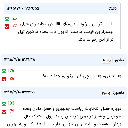
ناقلا:
۱۳۹۵/۷/۱۰ ۱۳:۲۹:۵۵
126
با این گرونی و رکود و تورم/ای اقا الان مظنه رای خیلی
72
بیشترازاین قیمت هاست .اقایون باید وعده هاشون تپل
تر از این رقم ها باشه
۱۳۹۵/۷/۱۰ ۱۲:۲۱:۴۸
صادق:
پاسخ
126
بعد با تورم بعدش چی کار میکردیم خدا عالمه!
86
۱۳۹۵/۷/۱۰ ۱۲:۲۳:۰۰
منصور:
پاسخ
103
دوباره فصل انتخابات ریاست جمهوری و فصل دادن وعده
79
سرخرمن و قمپز در کردن دوستان رسید. پول نفت که مال
برداران هست و ملت از ان سهمی ندارند.شما لطف کن و به بردران