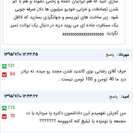
سازی کنید که هم ایرانیان کشته و زخمی نشوند و هم با کم
شدن تصادفات و خرابی خودرو میلیون ها دلار صرفه جویی
شود. زیر ساخت های توریسم و جهانگردی بسازید که لااقل
یک مسافرت جاده ای می روید دربه در دنبال یک توالت تمیز
نگردید. وووووووووووووووووووو
۱۳۹۵/۷/۱۰ ۱۲:۳۶:۴۵
مهرداد:
پاسخ
131
حرف آقای رضایی بوی کاندید شدن مجدد رو میده. نه برادر
84
درد ما 40 تومن و 100 تومن نیست...
۱۳۹۵/۷/۱۰ ۱۲:۴۳:۲۷
اميد:
پاسخ
115
من آخرش نفهميدم اين داداشمون دكتره يا سرداره يا ت
70
مجمعه يا نومزده يا تبليغ كنه كدووومه ؟؟؟؟؟؟؟