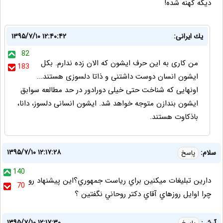
ديگه كهنه شده!
يك ايرانى:
۱۳۹۵/۷/۱۰ ۱۲:۴۰:۴۲
82
من كارى به اين حرف ايشون كه الان زده ندارم. بكل
183
ايشون انسان دوست داشتنى و ذاتا دلسوزى هستند...
اونهايى كه شناخت حتى خيلى دورادور در حد مطالعه سوابق
ايشون بندازن متوجه خواهد شد. ايشون انسانى دلسوز، دانا،
باذكاوت هستند.
۱۳۹۵/۷/۱۰ ۱۲:۱۷:۲۸
سلام:
پاسخ
140
دارين تبليغات ميکنين براي رياست جمهوري؟اين پيشنهاد رو
70
چرا اوايل روزهاي آقاي دکتر روحاني نگفتين ؟
۱۳۹۵/۷/۱۰ ۱۲:۱۷:۳۰