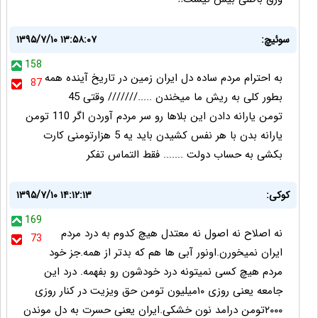
سوئیچ:
۱۳۹۵/۷/۱۰ ۱۳:۵۸:۰۷
158
به احترام مردم ساده دل ایران زمین در تاریخ آینده همه
87
بطور کلی به ریش ما میخندن ...../////// وقتی 45
تومن یارانه دادن این بلاها رو سر مردم آوردن اگر 110 تومن
یارانه بدن با هر نفس کشیدن باید یه 5 هزارتومنی کارت
بکشی به حساب دولت ....... فقط التماس تفکر
کوکی:
۱۳۹۵/۷/۱۰ ۱۴:۱۲:۱۳
169
نه اصلاح نه اصول نه معتدل هیچ کدوم به درد مردم
73
ایران نمیخورن.اونور آبی ها هم که بدتر از همه.جز خود
مردم هیچ کسی نمیتونه درد خودشون رو بفهمه. درد این
جامعه یعنی روزی ۱۰میلیون تومن حق ویزیت در کنار روزی
۲۰۰۰تومن درامد نون خشکی.ایران یعنی حسرت به دل موندن