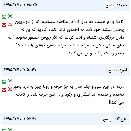
۱۳۹۵/۷/۱۰ ۱۲:۴۵:۲۵
حمید:
پاسخ
96
کاملا یادم هست که سال 88 در مناظره مستقیم که از تلویزیون
72
پخش میشد خود شما به احمدی نژاد انتقاد کردید که یارانه
دادن بزرگترین اشتباه و ادعا کردید که اگر رییس جمهور بشوید " به
جای ماهی دادن به مردم باید به مردم ماهی گرفتن را یاد داد"
چقدر راحت رنگ عوض می کنید...
۱۳۹۵/۷/۱۰ ۱۲:۵۰:۳۰
امیر:
پاسخ
89
مردم در این سی و چند سال به جز حرف و رویا چیز به درد بخور
82
نشیده و ندیده اند!!بیکاری و رکود و ....این حرف بنده را ثابت
می کند!!
۱۳۹۵/۷/۱۰ ۱۲:۵۲:۴۱
علی آقا:
پاسخ
99