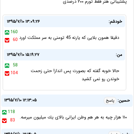
پشتیبانی هنر فقط تورم ۲۰۰ درصدی
خودشم:
۱۳۹۵/۷/۱۰ ۱۳:۰۹:۲۶
160
دقیقا همون بلایی که یارنه 45 تومنی به سر مملکت اورد
60
من:
۱۳۹۵/۷/۱۰ ۱۵:۱۹:۲۷
58
حالا خوبه گفته که بصورت پس انداز! حتی زحمت
104
خوندن رو نمی کشید
۱۳۹۵/۷/۱۰ ۱۲:۱۳:۰۵
حسين:
پاسخ
118
١١٠ هزار چيه به هر هم وطن ايرانى بالاى يك ميليون ميرسه.
83