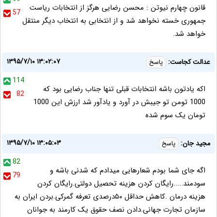
قانون چهارم نیوتن : محسن رضایی هرگز از انتخابات ریاست
57
جمهوری خسته نخواهد شد و از انتخابی به انتخاب دیگر منتقل
خواهد شد.
۱۳۹۵/۷/۱۰ ۱۳:۰۲:۰۷
عدالت کجاست:
پاسخ
114
اکه یادتون باشه انتخابات قبلی تنها جناب رضایی بود که
82
1000 تومن تو جیبش در آورد و یادآور شد ارزش این 1000
تومان یک سوم شده
۱۳۹۵/۷/۱۰ ۱۳:۰۵:۰۳
مجید جان:
پاسخ
82
اگه جای شما بودم شعارهایی میدادم که شدنی باشه و
79
سودمند.....رایگان کردن هزینه تحصیل دولتی.رایگان کردن
هزینه درمان .کاهش حداقل ۵۰درصدی تعرفه گمرکی.بردن ایران به
سازمان تجارت جهانی.دادن نصف حقوق یک کارمند به جوانان