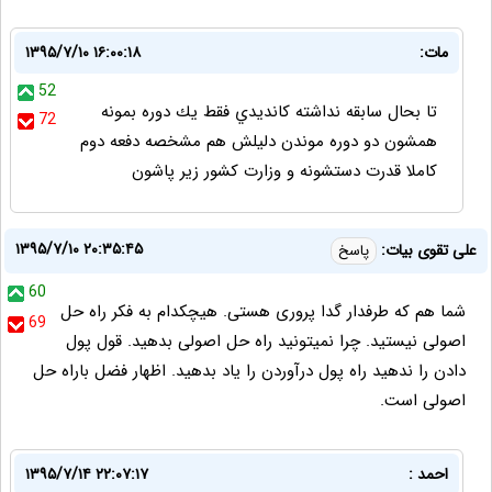
مات:
۱۳۹۵/۷/۱۰ ۱۶:۰۰:۱۸
52
تا بحال سابقه نداشته كانديدي فقط يك دوره بمونه
72
همشون دو دوره موندن دليلش هم مشخصه دفعه دوم
كاملا قدرت دستشونه و وزارت كشور زير پاشون
۱۳۹۵/۷/۱۰ ۲۰:۳۵:۴۵
علی تقوی بیات:
پاسخ
60
شما هم که طرفدار گدا پروری هستی. هیچکدام به فکر راه حل
69
اصولی نیستید. چرا نمیتونید راه حل اصولی بدهید. قول پول
دادن را ندهید راه پول درآوردن را یاد بدهید. اظهار فضل باراه حل
اصولی است.
احمد :
۱۳۹۵/۷/۱۴ ۲۲:۰۷:۱۷