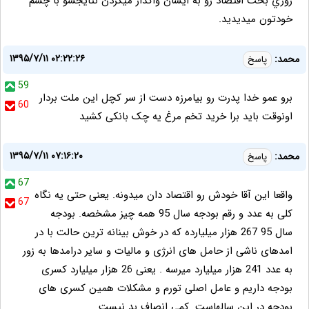
روزي بحث اقتصاد رو به ايشان واگذار ميكردن نتايجشو با چشم
خودتون ميديديد.
۱۳۹۵/۷/۱۱ ۰۲:۲۲:۲۶
محمد:
پاسخ
59
برو عمو خدا پدرت رو بیامرزه دست از سر کچل این ملت بردار
60
اونوقت باید برا خرید تخم مرغ یه چک بانکی کشید
۱۳۹۵/۷/۱۱ ۰۷:۱۶:۲۰
محمد:
پاسخ
67
واقعا این آقا خودش رو اقتصاد دان میدونه. یعنی حتی یه نگاه
67
کلی به عدد و رقم بودجه سال 95 همه چیز مشخصه. بودجه
سال 95 267 هزار میلیارده که در خوش بینانه ترین حالت با در
امدهای ناشی از حامل های انرژی و مالیات و سایر درامدها به زور
به عدد 241 هزار میلیارد میرسه . یعنی 26 هزار میلیارد کسری
بودجه داریم و عامل اصلی تورم و مشکلات همین کسری های
بودجه در این سالهاست. کمی انصاف بد نیست