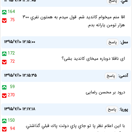
۱۳۹۵/۷/۱۰ ۱۲:۱۴:۰۵
علي:
پاسخ
164
اقا منم ميخوام كانديد شم. قول ميدم به همتون نفري ٣٠٠
75
هزار تومن يارانه بدم.
۱۳۹۵/۷/۱۰ ۱۲:۱۵:۰۰
ممل:
پاسخ
172
ای ناقلا دوباره میخای کاندید بشی؟
72
۱۳۹۵/۷/۱۰ ۱۲:۱۵:۳۵
آدمی:
پاسخ
59
درود بر محسن رضایی
270
۱۳۹۵/۷/۱۰ ۱۲:۱۷:۱۸
پوريا:
پاسخ
150
با اين اعلام نظر پا تو جاي پاي دولت پاك قبلي گذاشتي.
94