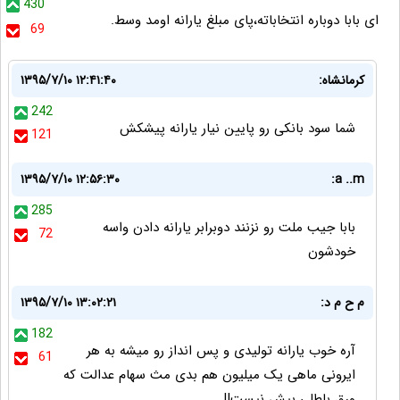
430
ای بابا دوباره انتخاباته،پای مبلغ یارانه اومد وسط.
69
کرمانشاه:
۱۳۹۵/۷/۱۰ ۱۲:۴۱:۴۰
242
شما سود بانکی رو پایین نیار یارانه پیشکش
121
۱۳۹۵/۷/۱۰ ۱۲:۵۶:۳۰
a ..m:
285
بابا جیب ملت رو نزنند دوبرابر یارانه دادن واسه
72
خودشون
م ح م د:
۱۳۹۵/۷/۱۰ ۱۳:۰۲:۲۱
182
آره خوب یارانه تولیدی و پس انداز رو میشه به هر
61
ایرونی ماهی یک میلیون هم بدی مث سهام عدالت که
ورق باطلی بیش نیست!!