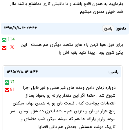
بفرمایید به همون قانع باشند و با باقیش کاری نداشتع باشند.مااز
شما خیلی ممنون میشیم
۱۳۹۵/۷/۱۰ ۱۲:۲۳:۴۴
دلخور:
پاسخ
114
برای فیل هوا کردن راه های متعدد دیگری هم هست . این
70
یکی شون بود . پیدا کنید بقیه اش را
راضی:
۱۳۹۵/۷/۱۰ ۱۳:۱۱:۴۴
71
دوباره زمان دادن وعده های غیر عملی و غیر قابل اجرا
81
شروع شد . حتما اگر این مقدار یارانه رو بخواد بعداز
انتخابات پرداخت کنه . قیمت نان رو به همین بهانه میکنن
پنج هزار تومان و بنزین هم میشه لیتری ده هزار تومان . سر
موعد واریز یارانه ها هم که میشه میگن شب عظمای و
تاریک دولت هستش .بعدش هم باقی قضایا