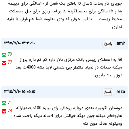
جویای کار بمدت ۵سال تا یافتن یک شغل از ٢۰سالگی برای دیپلمه
ها و ٢۵سالگی برای تحصیلکرده ها.برنامه ریزی برای حل معضلات
محیط زیست......با این حرفی که زدی معلومه شما هم فرقی با بقیه
نداری
۱۳۹۵/۷/۱۰ ۱۳:۳۰:۱۰
amir:
پاسخ
79
اقا به اصطلاح رییس بانک مرکزی دلار داره کم کم داره پرواز
77
میکنه صدات در نمیاد منتظر چی هستی لابد بشه 4000ت بعد
دوزار بیاد پایین....
۱۳۹۵/۷/۱۰ ۱۵:۰۵:۱۵
reza:
پاسخ
71
دوستان اگردوره بعدی دوباره روحانی رای بیاره 100درصدیارانه
74
هاروقطع میکنه.چون دیگه خیالش برای 4ساله دیگه راحت شده
ومیتونه صاف مون کنه