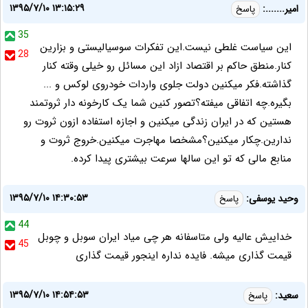
۱۳۹۵/۷/۱۰ ۱۳:۱۵:۲۹
امیر.......:
پاسخ
35
این سیاست غلطی نیست.این تفکرات سوسیالیستی و بزارین
28
کنار.منطق حاکم بر اقتصاد ازاد این مسائل رو خیلی وقته کنار
گذاشته.فکر میکنین دولت جلوی واردات خودروی لوکس و ...
بگیره.چه اتفاقی میفته؟تصور کنین شما یک کارخونه دار ثروتمند
هستین که در ایران زندگی میکنین و اجازه استفاده ازون ثروت رو
ندارین.چکار میکنین؟مشخصا مهاجرت میکنین.خروج ثروت و
منابع مالی که تو این سالها سرعت بیشتری پیدا کرده.
۱۳۹۵/۷/۱۰ ۱۴:۳۰:۵۳
وحید یوسفی:
پاسخ
44
خداییش عالیه ولی متاسفانه هر چی میاد ایران سوبل و چوبل
45
قیمت گذاری میشه. فایده نداره اینجور قیمت گذاری
۱۳۹۵/۷/۱۰ ۱۴:۵۴:۵۳
سعید:
پاسخ