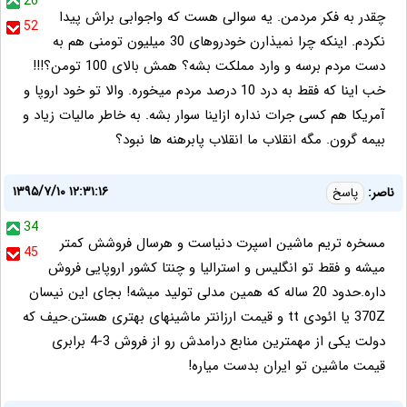
26
چقدر به فکر مردمن. یه سوالی هست که واجوابی براش پیدا
52
نکردم. اینکه چرا نمیذارن خودروهای 30 میلیون تومنی هم به
دست مردم برسه و وارد مملکت بشه؟ همش بالای 100 تومن؟!!!
خب اینا که فقط به درد 10 درصد مردم میخوره. والا تو خود اروپا و
آمریکا هم کسی جرات نداره ازاینا سوار بشه. به خاطر مالیات زیاد و
بیمه گرون. مگه انقلاب ما انقلاب پابرهنه ها نبود؟
۱۳۹۵/۷/۱۰ ۱۲:۳۱:۱۶
ناصر:
پاسخ
34
مسخره تریم ماشین اسپرت دنیاست و هرسال فروشش کمتر
45
میشه و فقط تو انگلیس و استرالیا و چنتا کشور اروپایی فروش
داره.حدود 20 ساله که همین مدلی تولید میشه! بجای این نیسان
370Z یا ائودی tt و قیمت ارزانتر ماشینهای بهتری هستن.حیف که
دولت یکی از مهمترین منابع درامدش رو از فروش 3-4 برابری
قیمت ماشین تو ایران بدست میاره!