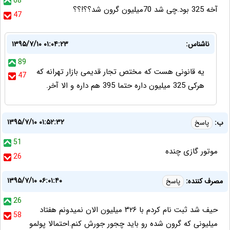
68
آخه 325 بود.چی شد 70میلیون گرون شد؟؟!؟؟
47
ناشناس:
۱۳۹۵/۷/۱۰ ۰۱:۰۴:۲۳
89
یه قانونی هست که مختص تجار قدیمی بازار تهرانه که
47
هرکی 325 میلیون داره حتما 395 هم داره و الا آخر.
۱۳۹۵/۷/۱۰ ۰۱:۵۲:۳۲
ب:
پاسخ
51
موتور گازی چنده
26
۱۳۹۵/۷/۱۰ ۰۶:۰۱:۴۰
مصرف کننده:
پاسخ
26
حیف شد ثبت نام کردم با ۳۲۶ میلیون الان نمیدونم هفتاد
58
میلیونی که گرون شده رو باید چجور جورش کنم.احتمالا پولمو