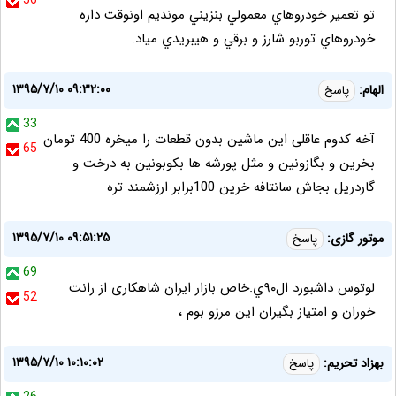
56
تو تعمير خودروهاي معمولي بنزيني مونديم اونوقت داره
خودروهاي توربو شارز و برقي و هيبريدي مياد.
۱۳۹۵/۷/۱۰ ۰۹:۳۲:۰۰
الهام:
پاسخ
33
آخه کدوم عاقلی این ماشین بدون قطعات را میخره 400 تومان
65
بخرین و بگازونین و مثل پورشه ها بکوبونین به درخت و
گاردریل بجاش سانتافه خرین 100برابر ارزشمند تره
۱۳۹۵/۷/۱۰ ۰۹:۵۱:۲۵
موتور گازى:
پاسخ
69
لوتوس داشبورد ال٩٠ي.خاص بازار ايران شاهكارى از رانت
52
خوران و امتياز بگيران اين مرزو بوم ،
۱۳۹۵/۷/۱۰ ۱۰:۱۰:۰۲
بهزاد تحریم:
پاسخ