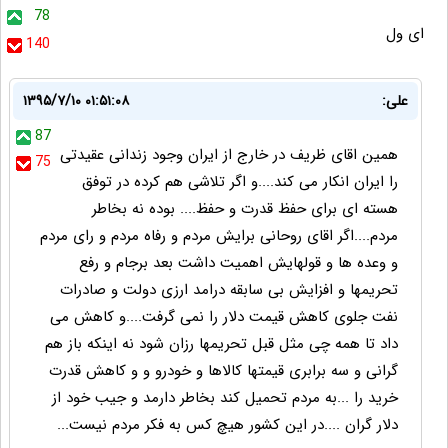
78
ای ول
140
علی:
۱۳۹۵/۷/۱۰ ۰۱:۵۱:۰۸
87
همین اقای ظریف در خارج از ایران وجود زندانی عقیدتی
75
را ایران انکار می کند....و اگر تلاشی هم کرده در توفق
هسته ای برای حفظ قدرت و حفظ.... بوده نه بخاطر
مردم....اگر اقای روحانی برایش مردم و رفاه مردم و رای مردم
و وعده ها و قولهایش اهمیت داشت بعد برجام و رفع
تحریمها و افزایش بی سابقه درامد ارزی دولت و صادرات
نفت جلوی کاهش قیمت دلار را نمی گرفت....و کاهش می
داد تا همه چی مثل قبل تحریمها رزان شود نه اینکه باز هم
گرانی و سه برابری قیمتها کالاها و خودرو و و کاهش قدرت
خرید را ...به مردم تحمیل کند بخاطر دارمد و جیب خود از
دلار گران ....در این کشور هیچ کس به فکر مردم نیست...