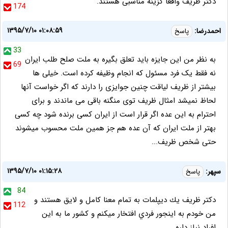
دکتر ظریف واقعا گزینه مناسبی هستند.
174
۱۳۹۵/۷/۱۰ ۰۱:۰۸:۵۹
احمدرضا:
پاسخ
33
به نظر من این جایزه باید تعلق بگیره به ملت صلح طلب ایران
69
نه فقط یک فرد مسئول که انجام وظیفه کرده است. خیلی ها
بیشتر از ظریف لیاقت چنین جوایزی را دارند که اگر خواست آنها
لحاظ نمیشد امثال ظریف توی منگنه باقی می ماندند و برای
احترام به این عده اگر قرار است از ایران کسی برنده شود چه کسی
بهتر از ملت ایران که آن عده هم جز همین ملت محسوب میشوند
حتی شخص ظریف...
۱۳۹۵/۷/۱۰ ۰۱:۱۵:۲۸
سپهر:
پاسخ
84
دكتر ظريف يك ديپلمات به تمام معنا كامل و لايق هستند و
112
من خودم به اينجور فردي افتخار ميكنم و كشور ما به اين
افراد نياز داره...