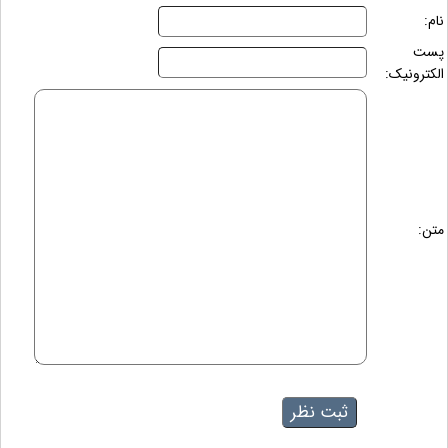
نام:
پست
الکترونیک:
متن: