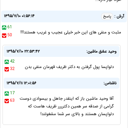
۱۳۹۵/۷/۱۰ ۰۱:۵۶:۱۴
آرش :
پاسخ
61
مثبت و منفی های این خبر خیلی عجیب و غریب هستند!!!
50
وحید عشق ماشین:
۱۳۹۵/۷/۱۰ ۲۲:۵۳:۴۲
42
دلواپسا پول گرفتن به دکتر ظریف قهرمان منفی بدن
32
ناشناس:
۱۳۹۵/۷/۱۱ ۱۲:۰۱:۵۶
17
آقا وحید ماشین باز که اینقدر جاهل و بیسوادی دوست
63
گرامی از صدقه سر همین دکترررر ظریف هاست که
دلواپسان هستند و بالای سر شما مشغولند!