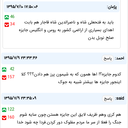
پژمان:
۱۳۹۵/۷/۱۰ ۱۷:۵۰:۰۶
46
باید به فتحعلی شاه و ناصرالدین شاه قاجار هم بابت
34
اهدای بسیاری از اراضی کشور به روس و انگلیس جایزه
صلح نوبل بدن
۱۳۹۵/۷/۹ ۲۳:۳۳:۴۶
احمد:
پاسخ
42
کدوم جایزه؟! اها همون که به شیمون پرز هم دادن؟؟؟ کلا
157
اینجور جایزه ها بیشتر شبیه به جوک
۱۳۹۵/۷/۹ ۲۳:۳۵:۰۹
said:
پاسخ
122
هم کری وهم ظریف لایق این جایزه هستن.چون سایه شوم
160
جنگ را فعلا از سر ما مردم مفلوک دور کردن.فردا چه شود خدا