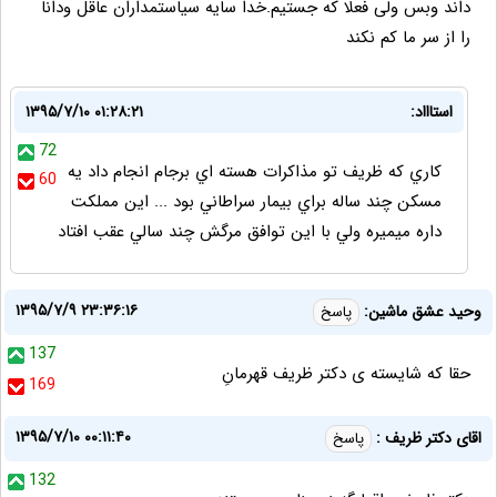
داند وبس ولی فعلا که جستیم.خدا سایه سیاستمداران عاقل ودانا
را از سر ما کم نکند
استاااد:
۱۳۹۵/۷/۱۰ ۰۱:۲۸:۲۱
72
كاري كه ظريف تو مذاكرات هسته اي برجام انجام داد يه
60
مسكن چند ساله براي بيمار سراطاني بود ... اين مملكت
داره ميميره ولي با اين توافق مرگش چند سالي عقب افتاد
۱۳۹۵/۷/۹ ۲۳:۳۶:۱۶
وحید عشق ماشین:
پاسخ
137
حقا که شایسته ی دکتر ظریف قهرمانِ
169
۱۳۹۵/۷/۱۰ ۰۰:۱۱:۴۰
اقای دکتر ظریف :
پاسخ
132