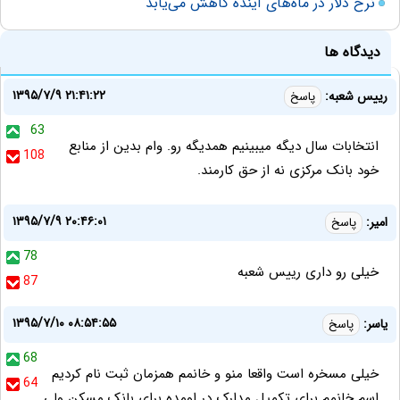
نرخ دلار در ماه‌های آینده کاهش می‌یابد
دیدگاه ها
۱۳۹۵/۷/۹ ۲۱:۴۱:۲۲
رییس شعبه:
پاسخ
63
انتخابات سال دیگه میبینیم همدیگه رو. وام بدین از منابع
108
خود بانک مرکزی نه از حق کارمند.
۱۳۹۵/۷/۹ ۲۰:۴۶:۰۱
امیر:
پاسخ
78
خیلی رو داری رییس شعبه
87
۱۳۹۵/۷/۱۰ ۰۸:۵۴:۵۵
یاسر:
پاسخ
68
خیلی مسخره است واقعا منو و خانمم همزمان ثبت نام کردیم
64
اسم خانمم برای تکمیل مدارک در اومده برای بانک مسکن ولی