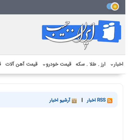
اخبار
⌄
ارز . طلا . سکه
قیمت خودرو
⌄
قیمت آهن آلات
ق
RSS اخبار
|
آرشیو اخبار