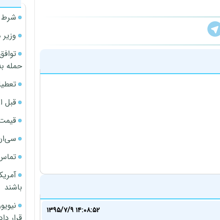
شرط م
وزیر 
توافق
حمله به
تعطیل
قبل ا
قیمت آپار
سی‌ان
تماس 
آمریک
باشند
۱۳۹۵/۷/۹ ۱۴:۰۸:۵۲
قرار داد