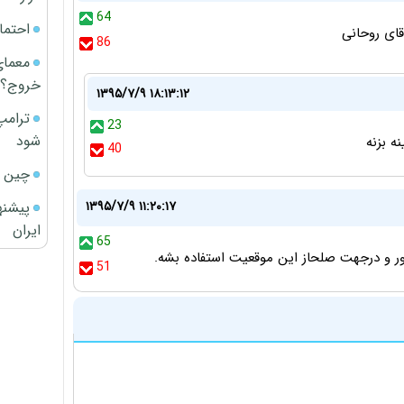
64
احتما
قای روحانی
86
معمای
خروج؟
۱۳۹۵/۷/۹ ۱۸:۱۳:۱۲
ترامپ
23
شود
ه بزنه
40
چین ا
پیشنه
۱۳۹۵/۷/۹ ۱۱:۲۰:۱۷
ایران
65
ور و درجهت صلحاز این موقعیت استفاده بشه.
51