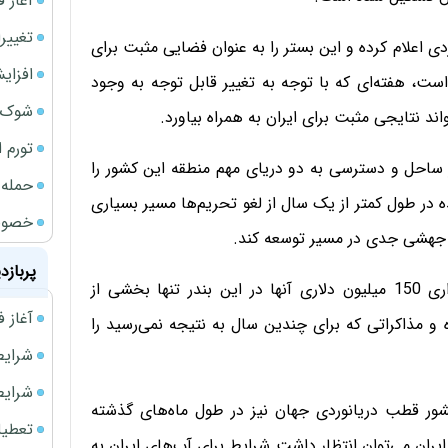
آغاز فر
تغییر
دی اعلام کرده و این بستر را به عنوان فضایی مثبت برای
افزای
ست، هفته‌ای که با توجه به تغییر قابل توجه به وجود
شوک ا
اند نتایجی مثبت برای ایران به همراه بیاورد.
تورم 
رافیایی ایران که با حدود 5800 کیلومتر ساحل و دسترسی به دو دریای مهم منطقه این کشور را
حمله 
ه در طول کمتر از یک سال از لغو تحریم‌ها مسیر بسیاری
خصوصی
اده جهشی جدی در مسیر توسعه کند.
پربازد
نهایی شدن حضور هندی‌ها در بندر چابهار و سرمایه گذاری 150 میلیون دلاری آنها در این بندر تنها بخشی از
آغاز فروش فوری 
و مذاکراتی که برای چندین سال به نتیجه نمی‌رسید را
شرایط فروش 
شرایط فرو
کشور قطب دریانوردی جهان نیز در طول ماه‌های گذشته
تعطیلی ادا
ران می‌توان انتظار داشت شرایط برای آب‌های ایران به