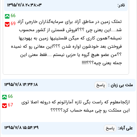
نادر:
۱۳۹۵/۷/۸ ۲۰:۳۸:۰۳
66
تملک زمین در مناطق آزاد برای سرمایه‌گذاران خارجی آزاد
69
شد....این یعنی چی ؟؟؟فروش قسمتی از کشور محسوب
نمیشه؟همون کاری که میگن فلستینیها زمین به یهودیها
فروختن بعد خودشون اواره شدن ؟؟؟این معانی رو که نمیده
؟؟من عضو هیچ گروه یا حزبی نیستم ....فقط معنی این
جمله یعنی چیه؟؟؟!!!!
۱۳۹۵/۷/۸ ۱۴:۳۴:۱۸
ملت بی زبان :
پاسخ
66
ازکجامعلوم که راست بگی تازه آماراتونم که دروغه اصلا توی
67
این مملکت رو چی میشه حساب کرد؟؟؟؟؟
۱۳۹۵/۷/۸ ۱۵:۵۴:۳۹
على آباد:
پاسخ