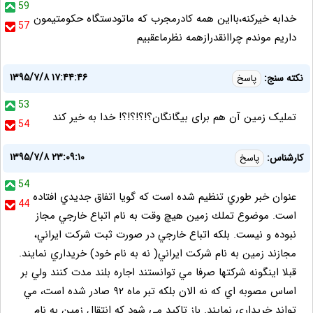
59
خدابه خيركنه،بااين همه كادرمجرب كه ماتودستگاه حكومتيمون
57
داريم موندم چراانقدرازهمه نظرماعقبيم
۱۳۹۵/۷/۸ ۱۷:۴۴:۴۶
نکته سنج:
پاسخ
53
تملیک زمین آن هم برای بیگانگان؟!؟!؟!؟! خدا به خیر کند
54
۱۳۹۵/۷/۸ ۲۳:۰۹:۱۰
كارشناس:
پاسخ
54
عنوان خبر طوري تنظيم شده است كه گويا اتفاق جديدي افتاده
44
است. موضوع تملك زمين هيچ وقت به نام اتباع خارجي مجاز
نبوده و نيست. بلكه اتباع خارجي در صورت ثبت شركت ايراني،
مجازند زمين به نام شركت ايراني( نه به نام خود) خريداري نمايند.
قبلا اينگونه شركتها صرفا مي توانستند اجاره بلند مدت كنند ولي بر
اساس مصوبه اي كه نه الان بلكه تبر ماه ٩٢ صادر شده است، مي
تواند خريداري نمايند. باز تاكيد مي شود كه انتقال زمين به نام