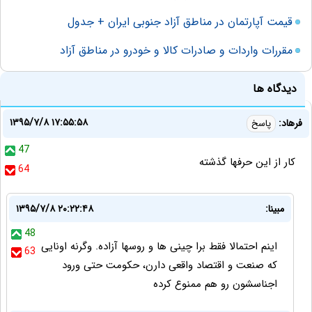
قیمت آپارتمان در مناطق آزاد جنوبی ایران + جدول
مقررات واردات و صادرات کالا و خودرو در مناطق آزاد
دیدگاه ها
۱۳۹۵/۷/۸ ۱۷:۵۵:۵۸
فرهاد:
پاسخ
47
كار از اين حرفها گذشته
64
مبینا:
۱۳۹۵/۷/۸ ۲۰:۲۲:۴۸
48
اینم احتمالا فقط برا چینی ها و روسها آزاده. وگرنه اونایی
63
که صنعت و اقتصاد واقعی دارن، حکومت حتی ورود
اجناسشون رو هم ممنوع کرده