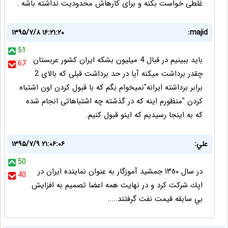
غلطی خواست بکنه و برای کارهاش محدودیت نداشته باشه .
۱۳۹۵/۷/۸ ۱۶:۲۱:۲۰
majid:
51
باید ببینیم در قبال 4 میلیون بشکه ایران کشور عربستان
67
چقدر برداشت میکنه آیا در حد برداشت قبلی که بالای 2
برابر برداشته ایرانه"نمیخوام بگم که با قبول کردن اون اشتباه
کردن "منظورم اینه که در گذشته چه اشتباهاتی انجام شده
که به اینجا رسیدیم که اینو قبول کنیم.
علي:
۱۳۹۵/۷/۹ ۲۱:۰۶:۰۶
50
در سال ١٣٥٠ جمشيد آموزگار به عنوان نماينده ايران در
40
اپك شركت كرد و در نهايت همه اعضا تصميم به افزايش
بي سابقه قيمت نفت گرفتند.....