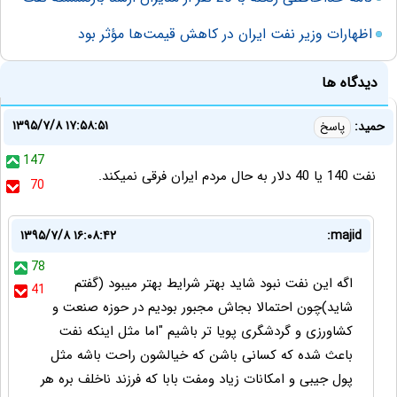
اظهارات وزیر نفت ایران در کاهش قیمت‌ها مؤثر بود
دیدگاه ها
۱۳۹۵/۷/۸ ۱۷:۵۸:۵۱
حمید:
پاسخ
147
نفت 140 یا 40 دلار به حال مردم ایران فرقی نمیکند.
70
۱۳۹۵/۷/۸ ۱۶:۰۸:۴۲
majid:
78
اگه این نفت نبود شاید بهتر شرایط بهتر میبود (گفتم
41
شاید)چون احتمالا بجاش مجبور بودیم در حوزه صنعت و
کشاورزی و گردشگری پویا تر باشیم "اما مثل اینکه نفت
باعث شده که کسانی باشن که خیالشون راحت باشه مثل
پول جیبی و امکانات زیاد ومفت بابا که فرزند ناخلف بره هر