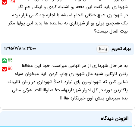
49
شهرداری باید گفت این دفعه رو اشتباه کردی و اینقدر هم نگو
در شهرداری هیچ خلافی انجام نمیشه با اجازه چه کسی قرار بوده
یک همچین پولی رو از شهرداری به نماینده ها بدبد این پولها مگر
بیت المال نیست؟
۱۳۹۵/۷/۸ ۱۰:۴۹:۰۰
بهزاد تحریم:
پاسخ
65
به هر حال شهرداری از هر اتهامی مبراست. خود این مخالفا
80
رفتن کارتایی شبیه مال شهرداری چاپ کردن. اینا میخوان سیاه
نمایی کنن که شهردارمون رای نیاره. اصلاً شهرداری در زمان قالیباف
پاکترین دوره در کل ادوار شهرداریهاست! صلواااااات. هرکی منفی
بده میبرنش پیش اون خبرنگاره هااااا
افزودن دیدگاه