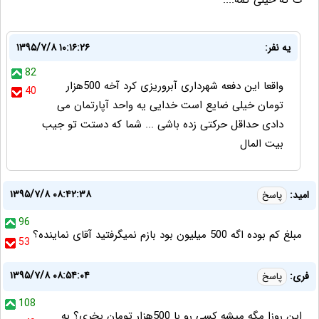
ت که خیلی کمه....
یه نفر:
۱۳۹۵/۷/۸ ۱۰:۱۶:۲۶
82
واقعا این دفعه شهرداری آبروریزی کرد آخه 500هزار
40
تومان خیلی ضایع است خدایی یه واحد آپارتمان می
دادی حداقل حرکتی زده باشی ... شما که دستت تو جیب
بیت المال
۱۳۹۵/۷/۸ ۰۸:۴۲:۳۸
امید:
پاسخ
96
مبلغ کم بوده اگه 500 میلیون بود بازم نمیگرفتید آقای نماینده؟
53
۱۳۹۵/۷/۸ ۰۸:۵۴:۰۴
فری:
پاسخ
108
این روزا مگه میشه کسی رو با 500هزار تومان بخری؟ به