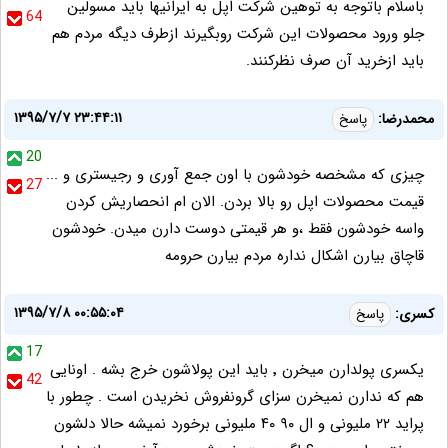
باسلام باتوجه به توهین شرکت اپل به ایرانیها باید مسولین
64
جلو ورود محصولات این شرکت روبگیرند ازطرف دیگه مردم هم
باید ازخرید آن صرف نظرکنند.
۱۳۹۵/۷/۷ ۲۳:۴۴:۱۱
محمدرضا:
پاسخ
20
چیزی که مشخصه خودشون با اون جمع آوری و رجیستری و ...
27
قیمت محصولات اپل رو بالا بردن. الان ام انحصاریش کردن
واسه خودشون فقط ،و هر قیمتی دوست دارن میدن. خودشون
قاچاق بیارن اشکال نداره مردم بیارن حرومه
۱۳۹۵/۷/۸ ۰۰:۵۵:۰۴
کسری:
پاسخ
17
یکسری پولدارن میخرن ٬ باید این پولاشون خرج بشه . اونایی
42
هم که ندارن نمیخرن سزای گرونفروش نخریدن است . چطور با
پراید ۲۲ ملیونی و ال ۹۰ ۴۰ ملیونی برخورد نمیشه حالا دلشون