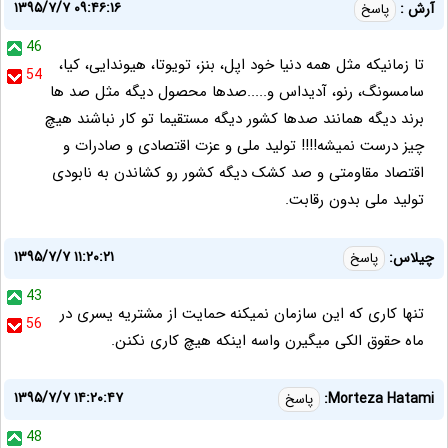
۱۳۹۵/۷/۷ ۰۹:۴۶:۱۶
آرش :
پاسخ
46
تا زمانیکه مثل همه دنیا خود اپل، بنز، تویوتا، هیوندایی، کیا،
54
سامسونگ، رنو، آدیداس و.....صدها محصول دیگه مثل صد ها
برند دیگه همانند صدها کشور دیگه مستقیما تو کار نباشند هیچ
چیز درست نمیشه!!!! تولید ملی و عزت اقتصادی و صادرات و
اقتصاد مقاومتی و صد کشک دیگه کشور رو کشاندن به نابودی
تولید ملی بدون رقابت.
۱۳۹۵/۷/۷ ۱۱:۲۰:۲۱
چیلاس:
پاسخ
43
تنها کاری که این سازمان نمیکنه حمایت از مشتریه یسری در
56
ماه حقوق الکی میگیرن واسه اینکه هیچ کاری نکنن.
۱۳۹۵/۷/۷ ۱۴:۲۰:۴۷
Morteza Hatami:
پاسخ
48