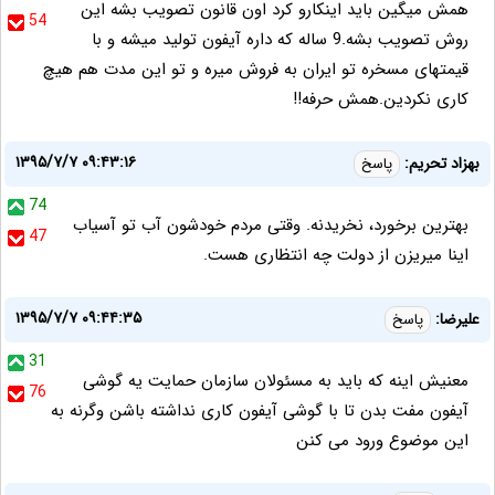
همش میگین باید اینکارو کرد اون قانون تصویب بشه این
54
روش تصویب بشه.9 ساله که داره آیفون تولید میشه و با
قیمتهای مسخره تو ایران به فروش میره و تو این مدت هم هیچ
کاری نکردین.همش حرفه!!
۱۳۹۵/۷/۷ ۰۹:۴۳:۱۶
بهزاد تحریم:
پاسخ
74
بهترین برخورد، نخریدنه. وقتی مردم خودشون آب تو آسیاب
47
اینا میریزن از دولت چه انتظاری هست.
۱۳۹۵/۷/۷ ۰۹:۴۴:۳۵
علیرضا:
پاسخ
31
معنیش اینه که باید به مسئولان سازمان حمایت یه گوشی
76
آیفون مفت بدن تا با گوشی آیفون کاری نداشته باشن وگرنه به
این موضوع ورود می کنن