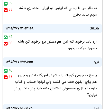
39
به نظر من تا زماني كه ايفون تو ايران انحصاري باشه
55
مردم نبايد بخرن
ماندانا:
۱۳۹۵/۷/۷ ۱۳:۵۳:۵۸
42
آره باید برخورد کنه این هم دستور برو برخورد کن باشه
88
برخورد میکنه برخورد
ش:
۱۳۹۵/۷/۷ ۱۴:۴۸:۵۵
40
پاسخ به جيمي كوچك با سلام در امريكا ، لندن و چين
53
هم براي آيفون صف مي كشند ولي اونجا حساب و كتاب
داره حالا از ي محصولي استقبال بشه بايد پدر ملت رو در
بيارن؟
نیما:
۱۳۹۵/۷/۷ ۱۵:۰۳:۲۵