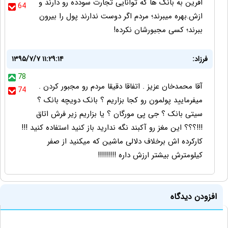
افرین به بانک ها که توانایی تجارت سودده رو دارند و
64
ازش.بهره میبرند؛ مردم اگر دوست ندارند پول را بیرون
ببرند؛ کسی مجبورشان نکرده!
فرزاد:
۱۳۹۵/۷/۷ ۱۱:۲۹:۱۴
78
آقا محمدخان عزیز . اتفاقا دقیقا مردم رو مجبور کردن .
74
میفرمایید پولمون رو کجا بزاریم ؟ بانک دویچه بانک ؟
سیتی بانک ؟ جی پی مورگان ؟ یا بزاریم زیر فرش اتاق
!!!؟؟؟ این مغز رو آکبند نگه ندارید باز کنید استفاده کنید !!!
کارکرده اش برخلاف دلالی ماشین که میکنید از صفر
کیلومترش بیشتر ارزش داره !!!!!!!!!
افزودن دیدگاه