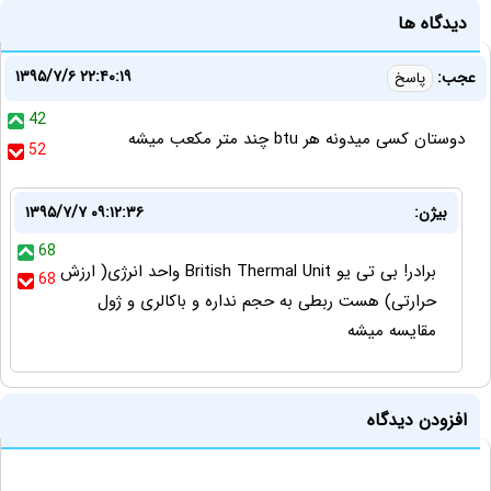
دیدگاه ها
۱۳۹۵/۷/۶ ۲۲:۴۰:۱۹
عجب:
پاسخ
42
دوستان کسی میدونه هر btu چند متر مکعب میشه
52
بیژن:
۱۳۹۵/۷/۷ ۰۹:۱۲:۳۶
68
برادر! بی تی یو British Thermal Unit واحد انرژی( ارزش
68
حرارتی) هست ربطی به حجم نداره و باکالری و ژول
مقایسه میشه
افزودن دیدگاه