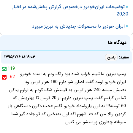
توضیحات ایران‌خودرو درخصوص گزارش پخش‌شده در اخبار
20:30
ایران خودرو با محصولات جدیدش به تبریز میرود
دیدگاه ها
۱۳۹۵/۷/۶ ۱۸:۱۹:۰۳
سعید:
پاسخ
119
پمپ بنزین ماشینم خراب شده بود زنگ زدم به امداد خودرو
62
ایران خودرو اومد گفت اصلی شو دارم 180 هزار تومن وبا
نصبش میشه 240 هزار تومن به قیمتش شک کردم به لوازم یدکی
تماس گرفتم گفت پمپ بنزین داریم از 20 تومن تا بهترینش که
60 تومنه!!! به اون یاروامداد خودرو گفتم عجب دکون دستگاهی باز
کردین والا من که ت. شهرم اگه اون بدبختی که تو جاده گیر شما
میوفته چطوری پوستشو می کنین