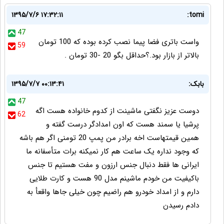
۱۳۹۵/۷/۶ ۱۷:۳۲:۱۱
tomi:
47
واست باتری فضا پیما نصب کرده بوده که 100 تومان
59
بالاتر از بازار بود.؟حداقل بگو 20 -30 تومان .
بابک:
۱۳۹۵/۷/۷ ۰۰:۱۳:۴۱
47
دوست عزیز نگفتی ماشینت از کدوم خانواده هست اگه
62
پرشیا یا سمند هست که اون امدادگر درست گفته و
همین قیمتهاست اخه برادر من پمپ 20 تومنی اگر هم باشه
که وجود نداره یک ساعت هم کار نمیکنه برات متأسفانه ما
ایرانی ها فقط دنبال جنس ارزون و مفت هستیم تا جنس
باکیفیت من خودم ماشینم مدل 90 هست و کارت طلایی
دارم و از امداد خودرو هم راضیم چون خیلی جاها واقعأ به
دادم رسیدن