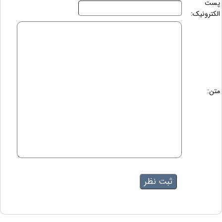
پست
الکترونیک:
متن: