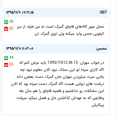
۱۳۹۵/۷/۷ ۰۷:۲۱:۱۵
007:
38
محل عبور کالاهای قاچاق گمرک است نه مرز طرف از مرز
35
کیلویی جنس وارد میکنه ولی توی گمرک تن
محسن:
۱۳۹۵/۷/۸ ۱۱:۰۴:۰۸
44
در جواب مهران: 1395/7/612:56:12 باید عرض کنم که
55
اگه کارای سپاه تو این مملک نبود الان معلوم نبود چه
بلایی سرت میاوردن مهران جان گمرک دست بعضی دانه
درشت های دولتی هست اگه گمرک دست سپاه بود که الان
این مشکلات رو نداشتیم و قضیه قاچاق را هم مثل بقه
وظایفی که به عهدش کذاشتن حل و فصل میکرد میرفت
پیکارش.