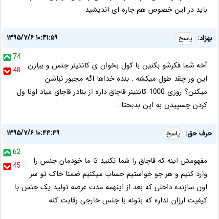
باید در این خصوص هم چاره ای اندیشید
۱۳۹۵/۷/۶ ۱۰:۴۱:۵۹
بهزاد:
پاسخ
74
آخه شما فکرشو بکنین با کول بخوان ی کانتینر جنس و بیارن
48
این ور چقد طول میکشه . بنده خداها اگه مجبور نباشن
میکنن؟ روزی 1000 کانتینر قاچاق داره از بنادر قاچاق میاد اونا ول
کردن چسپیدن به این بدبختا .
۱۳۹۵/۷/۶ ۱۰:۴۴:۴۹
حرف حق:
پاسخ
62
مفهومش اینه که قاچاق را شما نکنید تا ما خودمان جنس را
45
وارد کنیم و هر جو خواستیم حساب میکنیم ضمنا خاک تو سر
اون سازنده داخلی که بعد از اینهمه مدت عرضه تولید یک جنس با
کیفیت ارزان نداره که بتونه با جنس خارجی رقابت کنه