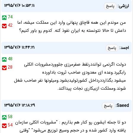
۱۳۹۵/۷/۶ ۱۰:۵۳:۱۱
ارزشی:
پاسخ
74
من موندم این همه قاچاق پنهانی وارد این مملکت میشه، اما
42
داعش تا حالا نتونسته به ایران نفوذ کنه. کدوم رو باور کنیم؟
۱۳۹۵/۷/۶ ۱۱:۴۴:۲۱
اجمد:
پاسخ
48
دولت اگرنمی توانددرنقط صفرمرزی جلووردمشروبات الکلی
28
رابگیرد.وعده ای معدودی صاحب ثروت باداورده
میشود.بگذارددرداخل کشورتولیدبشود.ومیلونها نفر صاحب شغل
شوند.ومملکت ازبیکاری نجات پیداکند.
۱۳۹۵/۷/۶ ۱۲:۱۸:۲۹
Saeed:
پاسخ
58
دو تا جمله ایشون رو کنار هم بذاریم : "مشروبات الکلی سازمان
54
یافته وارد کشور شده و در حجم وسیع توزیع می‌شود" "وقتی