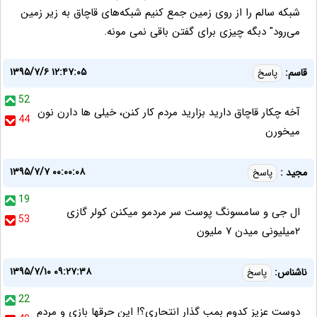
شبکه سالم را از روی زمین جمع کنیم شبکه‌های قاچاق به زیر زمین
می‌رود" دبگه چیزی برای گفتن باقی نمی مونه.
۱۳۹۵/۷/۶ ۱۲:۴۷:۰۵
قاسم:
پاسخ
52
آخه چکار قاچاق دارید بزارید مردم کار کنن، خیلی ها دارن نون
44
میخورن
۱۳۹۵/۷/۷ ۰۰:۰۰:۰۸
مجید :
پاسخ
19
ال جی و سامسونگ پوست سر مردمو میکنن کولر گازی
53
۲میلیونی میدن ۷ ملیون
۱۳۹۵/۷/۱۰ ۰۹:۲۷:۳۸
ناشناس:
پاسخ
22
دوست عزیز کدوم بمب گذار انتحاری؟! این حرقها بازی و مردم