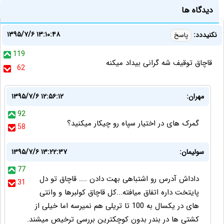
دیدگاه ها
۱۳۹۵/۷/۶ ۱۳:۱۰:۴۸
نکنیددد:
پاسخ
119
قاچاق توقیف شه گرانی بیداد میکنه
62
مهران:
۱۳۹۵/۷/۶ ۱۲:۵۶:۱۲
92
گمرک های در اختیار سپاه رو چیکار میکنید؟
58
سولیمان:
۱۳۹۵/۷/۶ ۱۳:۲۲:۳۷
77
داداش آدرس رو اشتباهی بهت دادن .... قاچاق تو دل
31
پایتخت داره اتفاق میافته...کل قاچاق کولبرها و وانتی
های در یکسال به 100 تا تریلی هم نمیرسه اما خیلی از
کشتی ها در بندر بدون کوچکترین بررسی ترخیص میشند.