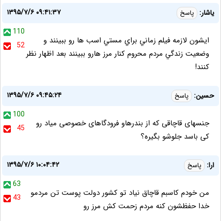
۱۳۹۵/۷/۶ ۰۹:۴۱:۳۷
ياشار:
پاسخ
110
ايشون لازمه فيلم زماني براي مستي اسب ها رو ببينند و
52
وضعيت زندگي مردم محروم كنار مرز هارو ببينند بعد اظهار نظر
كنند!
۱۳۹۵/۷/۶ ۰۹:۴۵:۲۴
حسین:
پاسخ
100
جنسهای قاچاقی که از بندرهاو فرودگاهای خصوصی میاد رو
45
کی باسد جلوشو بگیره؟
۱۳۹۵/۷/۶ ۱۰:۰۴:۴۲
ارا:
پاسخ
63
من خودم كاسبم قاچاق نیاد تو كشور دولت پوست تن مردمو
43
خدا حفظشون كنه مردم زحمت كش مرز رو