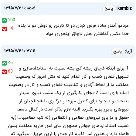
۱۳۹۵/۷/۶ ۱۰:۱۸:۰۶
kambiz:
پاسخ
100
مردمو آنقدر ساده فرض کردن دو تا کارتن رو دوش دو تا بنده
41
خدا عکس گذاشتن یعنی قاچاق اینجوری میاد
۱۳۹۵/۷/۶ ۱۰:۳۷:۱۱
آریا:
پاسخ
46
1-برای اینکه قاچاق ریشه کن بشه نسبت به استاندادسازی و
63
تسهیل فضای کسب و کار اقدام کنید نه مثل امروز که وضعیت
مملکت ما از لحاظ آزادی و شفافیت فضای کسب و کار در وضعیت
اسف باری است 2-بجای بکارگیری از یک مشت نیروی سرباز
بدبخت و بیچاره برای کنترل مرزها و درگیری با قاچاقچیان از
نیروهای پایور بهره بگیرید البته لازم بذکر است در کمال تاسف
حقوق و مزایای نیروهای نظامی و انتظامی (نه شبه نظامیها...!)به
نسبت استانداردهای جهانی همچون سایر امور جاریه مملکت بسیار
فاصله دارد و همین امر انگیزه کار جدی را ازین عزیزان میگیرد که