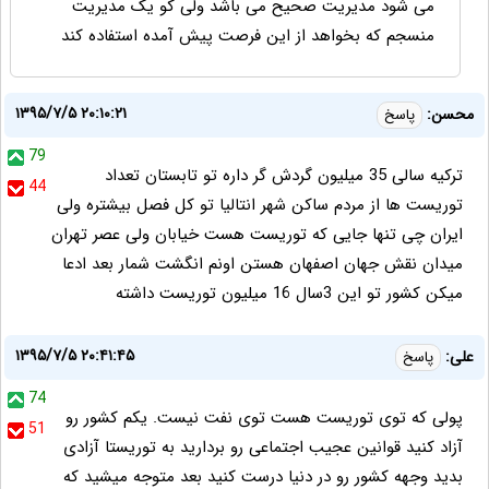
می شود مدیریت صحیح می باشد ولی کو یک مدیریت
منسجم که بخواهد از این فرصت پیش آمده استفاده کند
۱۳۹۵/۷/۵ ۲۰:۱۰:۲۱
محسن:
پاسخ
79
ترکیه سالی 35 میلیون گردش گر داره تو تابستان تعداد
44
توریست ها از مردم ساکن شهر انتالیا تو کل فصل بیشتره ولی
ایران چی تنها جایی که توریست هست خیابان ولی عصر تهران
میدان نقش جهان اصفهان هستن اونم انگشت شمار بعد ادعا
میکن کشور تو این 3سال 16 میلیون توریست داشته
۱۳۹۵/۷/۵ ۲۰:۴۱:۴۵
علی:
پاسخ
74
پولی که توی توریست هست توی نفت نیست. یکم کشور رو
51
آزاد کنید قوانین عجیب اجتماعی رو بردارید به توریستا آزادی
بدید وجهه کشور رو در دنیا درست کنید بعد متوجه میشید که