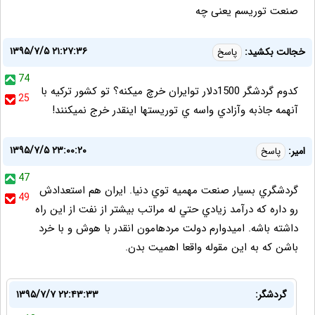
صنعت توریسم یعنی چه
۱۳۹۵/۷/۵ ۲۱:۲۷:۳۶
خجالت بكشيد:
پاسخ
74
كدوم گردشگر 1500دلار توايران خرچ ميكنه؟ تو كشور تركيه با
25
آنهمه جاذبه وآزادي واسه ي توريستها اينقدر خرج نميكنند!
۱۳۹۵/۷/۵ ۲۳:۰۰:۲۰
امير:
پاسخ
47
گردشگري بسيار صنعت مهميه توي دنيا. ايران هم استعدادش
49
رو داره كه درآمد زيادي حتي له مراتب بيشتر از نفت از اين راه
داشته باشه. اميدوارم دولت مردهامون انقدر با هوش و با خرد
باشن كه به اين مقوله واقعا اهميت بدن.
گردشگر:
۱۳۹۵/۷/۷ ۲۲:۴۳:۳۳