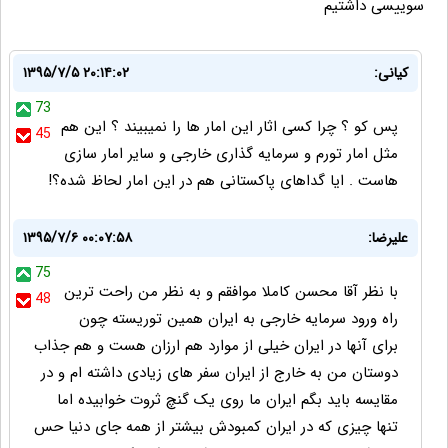
سوییسی داشتیم
کیانی:
۱۳۹۵/۷/۵ ۲۰:۱۴:۰۲
73
پس کو ؟ چرا کسی اثار این امار ها را نمیبیند ؟ این هم
45
مثل امار تورم و سرمایه گذاری خارجی و سایر امار سازی
هاست . ایا گداهای پاکستانی هم در این امار لحاظ شده؟!
علیرضا:
۱۳۹۵/۷/۶ ۰۰:۰۷:۵۸
75
با نظر آقا محسن کاملا موافقم و به نظر من راحت ترین
48
راه ورود سرمایه خارجی به ایران همین توریسته چون
برای آنها در ایران خیلی از موارد هم ارزان هست و هم جذاب
دوستان من به خارج از ایران سفر های زیادی داشته ام و در
مقایسه باید بگم ایران ما روی یک گنچ ثروت خوابیده اما
تنها چیزی که در ایران کمبودش بیشتر از همه جای دنیا حس