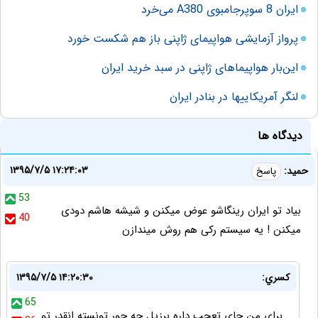
ایران 8 سوپرجامبوی A380 می‌خرد
پرواز آزمایشی هواپیمای ژاپنی باز هم شکست خورد
این‌بار هواپیماهای ژاپنی در سبد خرید ایران
لنگر آمریکایی‎ها در بنادر ایران
دیدگاه ها
۱۳۹۵/۷/۵ ۱۷:۲۴:۰۳
حمید:
پاسخ
53
بیاد تو ایران رینگاشو عوض میکنن و شیشه هاشم دودی
40
میکنن ! یه سیستم رکی هم روش میندازن
كسري:
۱۳۹۵/۷/۵ ۱۴:۲۰:۳۰
65
براي من جاي تعجب داره برزيل چه جور تونسته انقدر تو