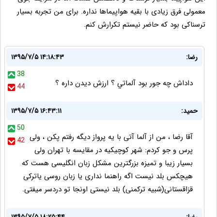
معمولی فرق زیادی با بقیه هواپیماها نداره. برای من تجربه بسیار
ترسناکی بود که حاضر نیستم تکرارش کنم.
رضا:
۱۳۹۵/۷/۵ ۱۴:۱۸:۴۳
38
داداش چه جور بود آلماتي ؟ ارزش ديدن داره ؟
44
حمید:
۱۳۹۵/۷/۵ ۱۶:۴۳:۱۱
50
آقا رضا ، من از آلما آتی با یه پرواز دیگه رفتم پکن ، ولی
42
پرس و جو کردم: شهر کوچیکیه در مقایسه با تهران ولی
بسیار زیبا و تمیزه بزرگترین مشکل زبان انگلیسی هست که
هیچکس بلد نیست اگه راهنما نداری یا زبان روسی یاترکی
قزاقستانی(شبیه ترکمنی) بلد نیستی اونجا تو دردسر میفتی.