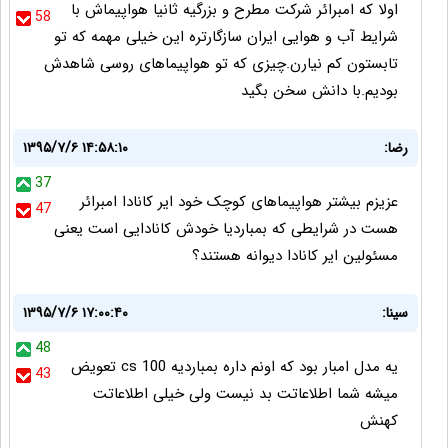
اولا که امبرائر شرکت مطرح و بزرگیه ثانیا هواپیماش با
58
شرایط آب و هوایی ایران سازگارتره این خیلی مهمه که تو
تابستون کم نیارن.چیزی که تو هواپیماهای روسی شاهدش
بودیم.با دانش سخن بگید
رضا:
۱۳۹۵/۷/۶ ۱۴:۵۸:۱۰
37
عزیزم بیشتر هواپیماهای کوچک خود ایر کانادا امبرائر
47
هست در شرایطی که بمباردیا خودش کانادایی است یعنی
مسئولین ایر کانادا دیوانه هستند؟
سینا:
۱۳۹۵/۷/۶ ۱۷:۰۰:۴۰
48
یه مدل امبار بود که اونم داره بمباردیه cs 100 تعویض
43
میشه شما اطلاعاتت بد نیست ولی خیلی اطلاعاتت
کهنش