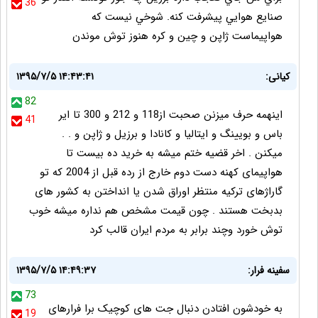
36
صنايع هوايي پيشرفت كنه. شوخي نيست كه
هواپيماست ژاپن و چين و كره هنوز توش موندن
کیانی:
۱۳۹۵/۷/۵ ۱۴:۴۳:۴۱
82
اینهمه حرف میزنن صحبت از118 و 212 و 300 تا ایر
41
باس و بویینگ و ایتالیا و کانادا و برزیل و ژاپن و . .
میکنن . اخر قضیه ختم میشه به خرید ده بیست تا
هواپیمای کهنه دست دوم خارج از رده قبل از 2004 که تو
گاراژهای ترکیه منتظر اوراق شدن یا انداختن به کشور های
بدبخت هستند . چون قیمت مشخص هم نداره میشه خوب
توش خورد وچند برابر به مردم ایران قالب کرد
سفینه فرار:
۱۳۹۵/۷/۵ ۱۴:۴۹:۳۷
73
به خودشون افتادن دنبال جت های کوچیک برا فرارهای
19