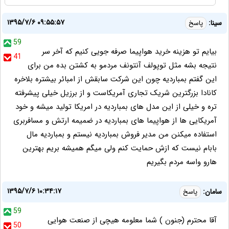
۱۳۹۵/۷/۶ ۰۹:۵۵:۵۷
سینا:
پاسخ
59
بیایم تو هزینه خرید هواپیما صرفه جویی کنیم که آخر سر
41
نتیجه بشه مثل توپولف آنتونف مردمو به کشتن بده من برای
این گفتم بمباردیه چون این شرکت سابقش از امبائر بیشتره بلاخره
کانادا بزرگترین شریک تجاری آمریکاست و از برزیل خیلی پیشرفته
تره و خیلی از این مدل های بمباردیه در امریکا تولید میشه و خود
آمریکایی ها از هواپیما های بمباردیه در ضمیمه ارتش و مسافربری
استفاده میکنن من مدیر فروش بمباردیه نیستم و بمباردیه مال
بابام نیست که ازش حمایت کنم ولی میگم همیشه بریم بهترین
هارو واسه مردم بگیریم
۱۳۹۵/۷/۶ ۱۰:۳۴:۱۷
سامان:
پاسخ
59
آقا محترم (جنون ) شما معلومه هیچی از صنعت هوایی
50