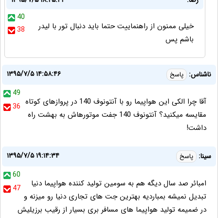
رضا:
۱۳۹۵/۷/۵ ۱۸:۲۵:۴۴
40
خیلی ممنون از راهنماییت حتما باید دنبال تور با لیدر
38
باشم پس
۱۳۹۵/۷/۵ ۱۴:۵۸:۴۶
ناشناس:
پاسخ
49
آقا چرا الکی این هواپیما رو با آنتونوف 140 در پروازهای کوتاه
36
مقایسه میکنید؟ آنتونوف 140 جفت موتورهاش به بهشت راه
داشت!
۱۳۹۵/۷/۵ ۱۹:۱۴:۳۴
سینا:
پاسخ
60
امبائر صد سال دیگه هم به سومین تولید کننده هواپیما دنیا
47
تبدیل نمیشه بمباردیه بهترین جت های تجاری دنیا رو میزنه و
در ضمیمه تولید هواپیما های مسافر بری بسیار از رقیب برزیلیش