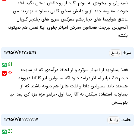
نمیدونی و بیخودی به مردم نگید از رو دانش سخن بگید آخه
خودت معلومه چقد از رو دانش سخن گفتی بمباردیه بهترینه من
عاشق هواپیما های تجاریشم معرکس سری های چلنجر گلوبال
اکسپرس لیرجت همشون معرکن امبائر جلوی اینا نفس هم نمیتونه
بکشه
۱۳۹۵/۷/۶ ۱۷:۰۵:۴۱
سینا:
پاسخ
61
فعلا بمباردیه از امبائر سرتره و از لحاظ درآمدی که تو سایت
48
دیدم 2.5 برابر امبائر درآمد داره اگه مسولین ایر کانادا دیوونه
هستند باید مسولین دلتا و لفت هانزا هم دیونه باشند که از
بمباردیه استفاده میکنن نه آقا رضا اول حرفتو مزه مزه کن بعدا بیا
بنویسش
۱۳۹۵/۷/۱۱ ۲۳:۲۳:۱۷
حامد:
پاسخ
23