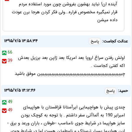
آینده ان! نباید بهشون بفروشن چون مورد استفاده مردم
قرار نمیگیره مخصوص فراره...ولی فکر کردن هرجا برن عودت
داده میشن
۱۳۹۵/۷/۵ ۱۳:۵۸:۳۴
عدالت کجاست:
پاسخ
66
اولش رفتن سراغ اروپا بعد امریکا بعد ژاپن بعد برزیل بعدش
39
اکه کفتی کجاست .
چیییییییییییییییییییییییییییییییییییییییییییییین موفق باشید
۱۳۹۵/۷/۵ ۱۴:۱۲:۴۶
حمید:
پاسخ
49
چندی پیش با هواچیمایی ایرآستانا قزاقستان با هواپیمای
49
امبرایر 190 به آلماآتی سفر داشتم . با توجه به کوچک بودن
سایز هواپیما در شرایط جوی نامناسب -طوفان ، باران ورعد و برق -
این هواپیما بسیار ترسناک و نامطمئن هست اما در شرایط جوی