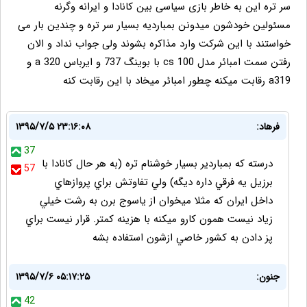
سر تره این به خاطر بازی سیاسی بین کانادا و ایرانه وگرنه
مسئولین خودشون میدونن بمباردیه بسیار سر تره و چندین بار می
خواستند با این شرکت وارد مذاکره بشوند ولی جواب نداد و الان
رفتن سمت امبائر مدل cs 100 با بوینگ 737 و ایرباس a 320 و
a319 رقابت میکنه چطور امبائر میخاد با این رقابت کنه
فرهاد:
۱۳۹۵/۷/۵ ۲۳:۱۶:۰۸
37
درسته كه بمباردير بسيار خوشنام تره (به هر حال كانادا با
57
برزيل يه فرقي داره ديگه) ولي تفاوتش براي پروازهاي
داخل ايران كه مثلا ميخوان از ياسوج برن به رشت خيلي
زياد نيست همون كارو ميكنه با هزينه كمتر. قرار نيست براي
پز دادن به كشور خاصي ازشون استفاده بشه
جنون:
۱۳۹۵/۷/۶ ۰۵:۱۷:۲۵
42