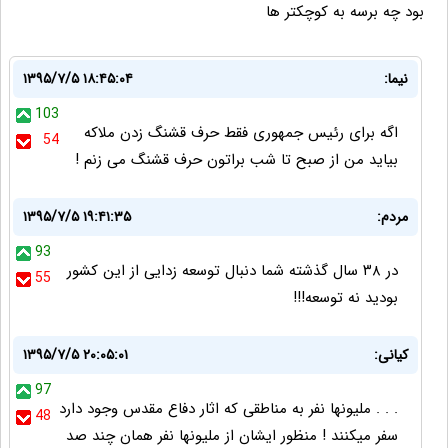
بود چه برسه به کوچکتر ها
نیما:
۱۳۹۵/۷/۵ ۱۸:۴۵:۰۴
103
اگه برای رئیس جمهوری فقط حرف قشنگ زدن ملاکه
54
بیاید من از صبح تا شب براتون حرف قشنگ می زنم !
مردم:
۱۳۹۵/۷/۵ ۱۹:۴۱:۳۵
93
در ۳۸ سال گذشته شما دنبال توسعه زدایی از این کشور
55
بودید نه توسعه!!!
کیانی:
۱۳۹۵/۷/۵ ۲۰:۰۵:۰۱
97
. . . ملیونها نفر به مناطقی که اثار دفاع مقدس وجود دارد
48
سفر میکنند ! منظور ایشان از ملیونها نفر همان چند صد