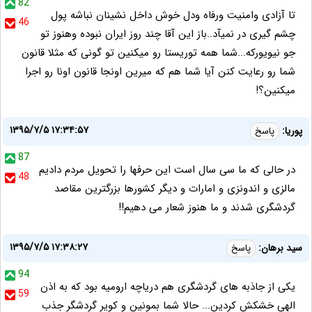
82
تا آزادی وامنیت ورفاه ودل خوش داخل نشینان نباشه پول
46
چشم گیری در نمیآد..باز این آقا چند روز ایران نبوده وهنوز تو
جو نیویورکه...شما همه توریستا رو میکنین تو گونی که مثلا قانون
شما رو رعایت کنن آیا شما هم که میرین اونجا قانون اونا رو اجرا
میکنین؟!
۱۳۹۵/۷/۵ ۱۷:۳۴:۵۷
پوریا:
پاسخ
87
در حالی که ما سی سال است این حرفها را تحویل مردم دادیم
48
مالزی و اندونزی و امارات و دیگر کشورها بزرگترین مقاصد
گردشگری شدند و ما هنوز شعار می دهیم!!
۱۳۹۵/۷/۵ ۱۷:۳۸:۲۷
سید برهان:
پاسخ
94
یکی از جاذبه های گردشگری هم دریاچه ارومیه بود که به اذن
59
الهی خشکش کردین... حالا شما بمونین و کویر گردشگر جذب