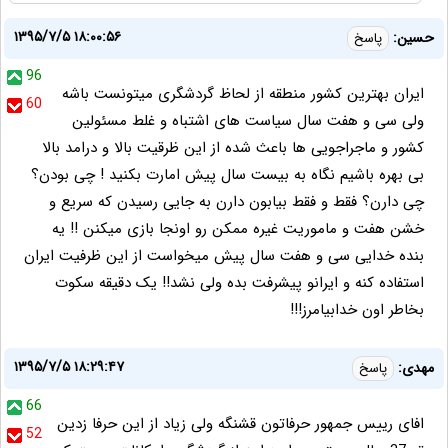
۱۳۹۵/۷/۵ ۱۸:۰۰:۵۶
حسین:
پاسخ
96
ایران بهترین کشور منطقه از لحاظ گردشگری میتونست باشه
60
ولی سی و هفت سال سیاست های اشتباه و غلط مسئولین
کشور و ماجراجویی ها باعث شده از این ظرقیت بالا و درامد بالا
بی بهره باشیم نگاه به بیست سال پیش امارت بکنید ! چی بودن؟
چی دارن؟ فقط و فقط بیابون دارن به جایی رسیدن که سریع و
خشن هفت و ماموریت غیره ممکن رو اونجا بازی میکنن !! یه
بنده خدایی سی و هفت سال پیش میخواست از این ظرفیت ایران
استفاده کنه و ایرانو پیشرفت بده ولی نشد!! یک دقیقه سکوت
بخاطر اون خدابیامرز!!!
۱۳۹۵/۷/۵ ۱۸:۲۹:۴۷
مهدی:
پاسخ
66
افای رییس جمهور حرفاتون قشنگه ولی زیاد از این حرفا زدین
52