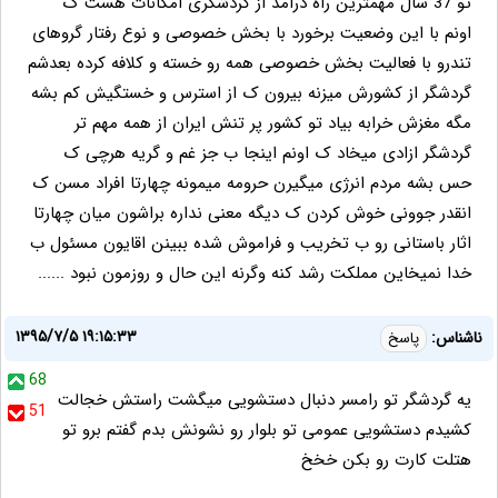
تو 37 سال مهمترین راه درامد از گردشگری امکانات هست ک
اونم با این وضعیت برخورد با بخش خصوصی و نوع رفتار گروهای
تندرو با فعالیت بخش خصوصی همه رو خسته و کلافه کرده بعدشم
گردشگر از کشورش میزنه بیرون ک از استرس و خستگیش کم بشه
مگه مغزش خرابه بیاد تو کشور پر تنش ایران از همه مهم تر
گردشگر ازادی میخاد ک اونم اینجا ب جز غم و گریه هرچی ک
حس بشه مردم انرژی میگیرن حرومه میمونه چهارتا افراد مسن ک
انقدر جوونی خوش کردن ک دیگه معنی نداره براشون میان چهارتا
اثار باستانی رو ب تخریب و فراموش شده ببینن اقایون مسئول ب
خدا نمیخاین مملکت رشد کنه وگرنه این حال و روزمون نبود ......
۱۳۹۵/۷/۵ ۱۹:۱۵:۳۳
ناشناس:
پاسخ
68
یه گردشگر تو رامسر دنبال دستشویی میگشت راستش خجالت
51
کشیدم دستشویی عمومی تو بلوار رو نشونش بدم گفتم برو تو
هتلت کارت رو بکن خخخ