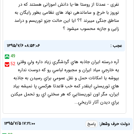
نفری - عمدتا از روستا ها-یا دانش اموزانی هستند که در
نوروز با خرج و ساماندهی نهاد های نظامی بطور رایگان به
مناطق جنگی میبرند ؟؟ ایا این حالت جزو توریسم و درامد
زایی و جازبه محسوب میشود ؟
عجب :
۱۳۹۵/۷/۶ ۰۸:۵۴:۰۶
49
آره درسته ايران جاذبه هاي گردشگري زياد داره ولي وقتي
52
يه خارجي مياد ايران و مجبوره لباسي رو كه دوست نداره
بپوشه يا امكانات حمل و نقل عمومي براي رسيدن به جاذبه
هاي توريستي اينقدر كمه خب قاعدتا هركسي پا نميشه بياد
ايران، مگر اون توريستايي كه هر سختي اي رو تحمل ميكنن
براي ديدن آثار تاريخي...
۱۳۹۵/۷/۵ ۱۷:۲۱:۰۰
دولت حرف وشعار:
پاسخ