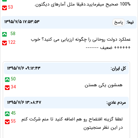
100% صحیح ميفرماييد.دقیقا مثل آمارهای ديگتون.
53
۱۳۹۵/۷/۵ ۱۷:۵۳:۵۳
نیما:
پاسخ
58
عملکرد دولت روحانی را چگونه ارزیابی می کنید؟ خوب
122
++++++ ضعیف -------
کل ایران:
۱۳۹۵/۷/۶ ۰۹:۱۲:۴۳
50
همشون یکی هستن
34
مردم عادي:
۱۳۹۵/۷/۶ ۱۳:۰۸:۴۷
45
لطفا گزينه افتضاح رو هم اضافه كنيد تا منم شركت كنم
55
در اين نظر سنجيتون