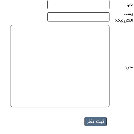
نام:
پست
الکترونیک:
متن: