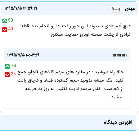
۱۳۹۵/۷/۵ ۱۲:۵۹:۲۱
مهدی:
پاسخ
90
هیچ آدم عادی نمیتونه این جور رانت ها رو انجام بده، قطعا
40
افرادی از پشت صحنه اونارو حمایت میکنن
۱۳۹۵/۷/۵ ۱۰:۰۳:۱۹
amiran:
74
حالا راه بیوفتید ؛ در مغازه های مردم کالاهای قاچاق جمع
25
کنید. مگه میشه ندونید حجم گسترده فساد و قاچاق رانت
از کجاست. انقدر مردمو اذیت نکنید. یه روز بد جریمه
میشید.
افزودن دیدگاه