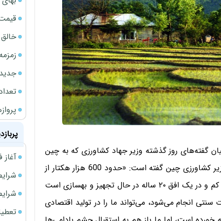
بهای 
قیمت نف
خالق ChatGPT زیر ذره‌بین وزارت دادگستری آمر
زمزمه
جدیدتر
تعداد
پروازهای 
پربازد
 میان گفته‌های روز گذشته وزیر جهاد کشاورزی که به چین
آغاز فروش فوری 
سفر کرده است، بیرون کشید. محمود حجتی در دیدار با وزیر کشاورزی چین گفته است: «حدود 600 هزار هکتار از
شرایط فروش 
شالیزارهای استان‌های مازندران، گیلان و گلستان با سرعت کم و در یک افق ۲۰ ساله در حال تجهیز و بهسازی است
شرایط فرو
سنتی انجام می‌شود، می‌تواند ما را در تولید اقتصادی
تعطیلی ادا
خورده است، اما ما باز هم به استقبال چشم بادامی‌ها