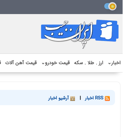
اخبار
⌄
ارز . طلا . سکه
قیمت خودرو
⌄
قیمت آهن آلات
ق
RSS اخبار
|
آرشیو اخبار