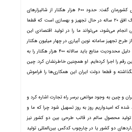
او همچنین با اشاره به تجهیز و نوسازی اراضی کشاورزی کشورمان گفت: حدود ۶۰۰ هزار هکتار از شالیزارهای
استان‌های مازندران، گیلان و گلستان با سرعت کم و در یک افق ۲۰ ساله در حال تجهیز و بهسازی است که قطعا
نجام می‌شود، می‌تواند ما را در تولید اقتصادی این
رح تجهیز سامانه نوین آبیاری در چهار میلیون هکتار
از اراضی کشور طی یک برنامه ۱۰ ساله خبر داد و گفت: به دلیل محدودیت منابع باید سالانه ۴۰۰ هزار هکتار را به
ن رقم را اجرا کرده‌ایم. او همچنین خاطرنشان کرد: چین
اشته و قطعا دولت ایران این همکاری‌ها را فراموش
 و چین به وجود موانعی برسر راه تجارت اشاره کرد و
شده که امیدواریم روز به روز تسهیل شود چرا که ما و
 تولید محصول سالم در قالب طرحی بین دو کشور نیز
اردهای دو کشور یا در چارچوب کدکس بین‌المللی تولید