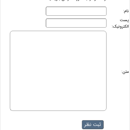
نام:
پست
الکترونیک:
متن: