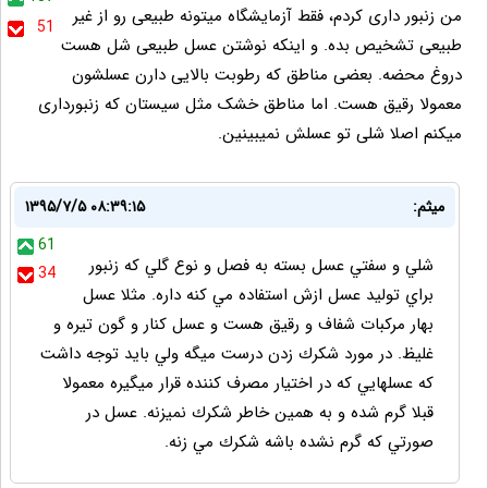
من زنبور داری کردم، فقط آزمایشگاه میتونه طبیعی رو از غیر
51
طبیعی تشخیص بده. و اینکه نوشتن عسل طبیعی شل هست
دروغ محضه. بعضی مناطق که رطوبت بالایی دارن عسلشون
معمولا رقیق هست. اما مناطق خشک مثل سیستان که زنبورداری
میکنم اصلا شلی تو عسلش نمیبینین.
ميثم:
۱۳۹۵/۷/۵ ۰۸:۳۹:۱۵
61
شلي و سفتي عسل بسته به فصل و نوع گلي كه زنبور
34
براي توليد عسل ازش استفاده مي كنه داره. مثلا عسل
بهار مركبات شفاف و رقيق هست و عسل كنار و گون تيره و
غليظ. در مورد شكرك زدن درست ميگه ولي بايد توجه داشت
كه عسلهايي كه در اختيار مصرف كننده قرار ميگيره معمولا
قبلا گرم شده و به همين خاطر شكرك نميزنه. عسل در
صورتي كه گرم نشده باشه شكرك مي زنه.