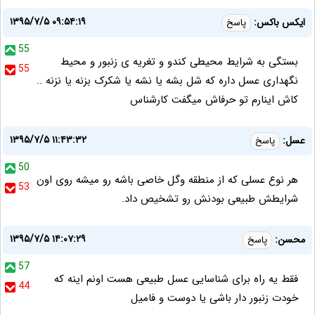
۱۳۹۵/۷/۵ ۰۹:۵۴:۱۹
ایکس باکس:
پاسخ
55
بستگی به شرایط محیطی کندو و تغریه ی زنبور و محیط
55
نگهداری عسل داره که شل بشه یا نشه یا شکرک بزنه یا نزنه ..
کاش اینارم تو حرفاش میگفت کارشناس
۱۳۹۵/۷/۵ ۱۱:۴۳:۳۲
عسل:
پاسخ
50
هر نوع عسلی که از منطقه وگل خاصی باشه رو میشه روی اون
53
شرایطش طبیعی بودنش رو تشخیص داد.
۱۳۹۵/۷/۵ ۱۴:۰۷:۲۹
محسن:
پاسخ
57
فقط یه راه برای شناسایی عسل طبیعی هست اونم اینه که
44
خودت زنبور دار باشی یا دوست و فامیل