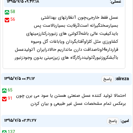
عسلی:
۱۳۹۵/۷/۵ ۰۹:۴۲:۱۸
58
عسل فقط خارجی،چون 1نظارتهای بهداشتی
56
بسیارسختگیرانه است2رقابت بسیاربالاست پس
بایدکیفیت عالی باشه3کولنی های زنبوردرکنارزمینهای
کشاورزی مثل کلزاوآفتابگردان ویاباغات گل ومیوه
قرارداره4اوناصداقت دارن مانداریم حالادرایران 1تولیدعسل
باآبشکروزنبور2تولیددرکارگاه های زیرزمینی بدون وجودزنبور.
۱۳۹۵/۷/۵ ۰۰:۴۱:۱۲
alireza:
پاسخ
65
احتمالا تولید کننده عسل صنعتی هستن یا سود می برن چون
91
برعکس تمام مشخصات عسل غیر طبیعی و بیان کردن
۱۳۹۵/۷/۵ ۰۲:۴۱:۲۷
امین:
پاسخ
137