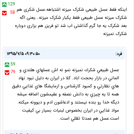
129
اینکه فقط عسل طبیعی شکرک میزنه اشتباهه.عسل شکری هم
58
شکرک میزنه عسل طبیعی فقط یکبار شکرک میزنه...یعنی اگه
بعد شکرک یه جا گرم گذاشتی اب شد تو فریزر هم بزاری دوباره
شکرک نمیزنه
فرد:
۱۳۹۵/۷/۵ ۰۹:۳۰:۵۰
59
عسل طبيعي شكرك نميزنه نمو نه اش عسلهاي هلندي و
79
الماني در بازار بحجت اباد. كلا در ايران به دليل نبود نهاد
هاي نظارتي و كمبود كارشناس و ازمايشگا هاي غذايي دقيق
همه تا يه چيزي به دانش نصفه و عقيمشون اضافه ميشه
ديگه خدا رو بنده نيستند و ادعاشون ادم و ديوونه ميكنه.
مواد غذايي در ايران بخصوص لبنيات بسيار بي كيفيت
است.عسل هم عمدتا تقللي است.