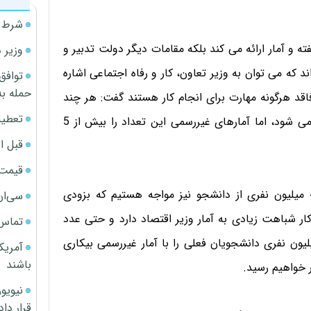
شرط م
ه و آمار ارائه می کند بلکه مقامات دیگر دولت تدبیر و
وزیر 
ند که می توان به وزیر تعاون، کار و رفاه اجتماعی اشاره
توافق
حمله به
نکه 50 درصد جوانان کشور فاقد هرگونه مهارت برای انجام کار هستند گفت: هر چند
تعطیل
طبق آمار تعداد بیکاران کشور حدود 3 میلیون نفر برآورد می شود، اما آمارهای غیررسمی این تعداد را بیش از 5
قبل ا
قیمت آپار
ربیعی خاطرنشان کرد: در حال حاضر با یک جمعیت 4.5 میلیون نفری از دانشجو نیز مواجه هستیم که بزودی
سی‌ان
ر شباهت زیادی به آمار وزیر اقتصاد دارد و حتی عدد
تماس 
ی را نشان می دهد به نحوی که اگر جمعیت 4.5 میلیون نفری دانشجویان فعلی را با آمار غیررسمی بیکاری
آمریک
باشند
قرار داد