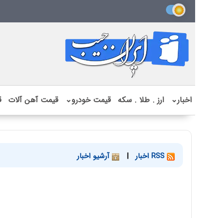
اخبار
⌄
ارز . طلا . سکه
قیمت خودرو
⌄
قیمت آهن آلات
ق
RSS اخبار
|
آرشیو اخبار