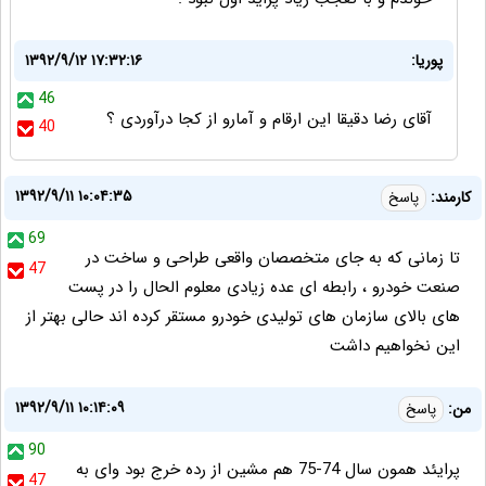
پوریا:
۱۳۹۲/۹/۱۲ ۱۷:۳۲:۱۶
46
آقای رضا دقیقا این ارقام و آمارو از کجا درآوردی ؟
40
۱۳۹۲/۹/۱۱ ۱۰:۰۴:۳۵
کارمند:
پاسخ
69
تا زمانی که به جای متخصصان واقعی طراحی و ساخت در
47
صنعت خودرو ، رابطه ای عده زیادی معلوم الحال را در پست
های بالای سازمان های تولیدی خودرو مستقر کرده اند حالی بهتر از
این نخواهیم داشت
۱۳۹۲/۹/۱۱ ۱۰:۱۴:۰۹
من:
پاسخ
90
پرایئد همون سال 74-75 هم مشین از رده خرج بود وای به
47