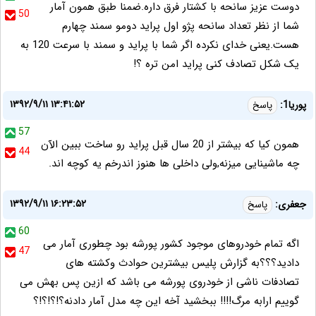
دوست عزیز سانحه با کشتار فرق داره.ضمنا طبق همون آمار
50
شما از نظر تعداد سانحه پژو اول پراید دومو سمند چهارم
هست.یعنی خدای نکرده اگر شما با پراید و سمند با سرعت 120 به
یک شکل تصادف کنی پراید امن تره ؟!
۱۳۹۲/۹/۱۱ ۱۳:۴۱:۵۲
پوریا1:
پاسخ
57
همون کیا که بیشتر از 20 سال قبل پراید رو ساخت ببین الآن
44
چه ماشینایی میزنه,ولی داخلی ها هنوز اندرخم یه کوچه اند.
۱۳۹۲/۹/۱۱ ۱۶:۲۳:۵۲
جعفری:
پاسخ
60
اگه تمام خودروهای موجود کشور پورشه بود چطوری آمار می
47
دادید؟؟؟به گزارش پلیس بیشترین حوادث وکشته های
تصادفات ناشی از خودروی پورشه می باشد که ازین پس بهش می
گوییم ارابه مرگ!!!! ببخشید آخه این چه مدل آمار دادنه؟!؟!؟!؟