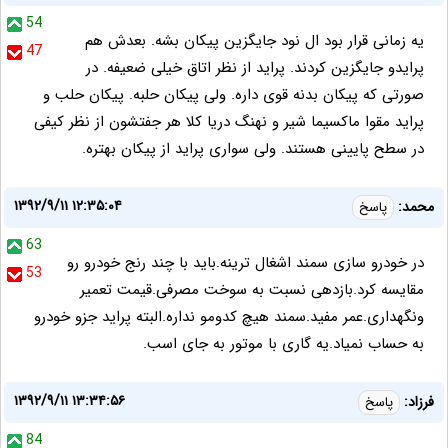
54
یه زمانی قرار بود ال نود جایگزین پیکان بشه. بعدش هم
47
پرایدو جایگزین کردند. پراید از نظر اتاق خیلی ضعیفه. در
صورتی که پیکان بدنه قوی داره. ولی پیکان حلبه. پیکان حلب و
پراید مقوا ماکسیما شیر و نهنگ دریا کلا هر جفتشون از نظر کیفی
در سطح پایینی هستند. ولی سواری پراید از پیکان بهتره.
۱۳۹۲/۹/۱۱ ۱۲:۳۵:۰۴
محمد:
پاسخ
63
در خودرو سازى سمند اشغال ترينه.بايد با چند رنج خودرو رو
53
مقايسه کرد.بازدهى نسبت به سوخت مصرفى.قيمت تعمير
ونگهدارى.عمر مفيد.سمند هيچ کدومو نداره.البته پرايد جزو خودرو
به حساب نمياد.يه گارى با موتور به جاى اسب.
۱۳۹۲/۹/۱۱ ۱۳:۳۴:۵۶
فرزاد:
پاسخ
84