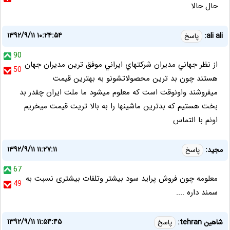
حال حالا
۱۳۹۲/۹/۱۱ ۱۰:۲۴:۵۴
ali ali:
پاسخ
90
از نظر جهاني مديران شركتهاي ايراني موفق ترين مديران جهان
50
هستند چون بد ترين محصولاتشونو به بهترين قيمت
ميفروشند واونوقت است كه معلوم ميشود ما ملت ايران چقدر بد
بخت هستيم كه بدترين ماشينها را به بالا تريت قيمت ميخريم
اونم با التماس
۱۳۹۲/۹/۱۱ ۱۱:۲۷:۱۱
مجید:
پاسخ
67
معلومه چون فروش پراید سود بیشتر وتلفات بیشتری نسبت به
49
سمند داره ....
۱۳۹۲/۹/۱۱ ۱۱:۵۴:۴۵
شاهین tehran:
پاسخ