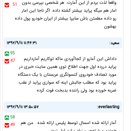
واقعاً لذت بردم از این آمارت. هر شخصی بپرسی بدون
51
امار هم میگه پراید بیشتر کشته داده. اگر ناجا این امار
رو داده مطمئن باش سایپا بیشتر از ایران خودرو پول داده
بهشون
سعید:
۱۳۹۲/۹/۱۱ ۱۱:۴۶:۳۱
95
داداش این آمارو از کجاآوردی ماکه توکاریم آمارداریم
47
پراید دررده اول جهت اطلاع توی همین سایت خبری در
مورد تصادف خودروی کنسولگری عربستان با یک دستگاه
پراید بود که مطلب جالبش اینه که سواری پراید از عقب
ضربه خورده بود ولی راننده بدبخت فوت کرده
۱۳۹۲/۹/۱۱ ۱۳:۵۰:۵۷
everlasting:
58
آمار ارائه شده امسال توسط پلیس ارائه شده . من هم
49
خوندم و با تعجب زیاد پراید اول نبود .