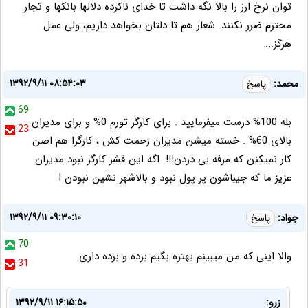
توان نرخ ارز را بالا نگه داشت تا خدای ناکرده دلالها بانکها و تجار
محترم ضرر نکنند. شعار هم تا دلتان بخواهد داریم، ولی عمل
هرگز...
۱۳۹۲/۹/۱۱ ۰۸:۵۴:۰۳
محمد:
پاسخ
69
بله 100% درست میفرمایید . برای کارگر تورم 0% و برای مدیران
23
بالای 60% . خسته میشن مدیران زحمت کش ، کارگرا هم اصن
کار نمیکنن که مرفه بی دردن!!!. اگه این قشر کارگر نبود مدیران
عزیز ما که جیباشون پر پول نبود و بالاشهر نشین نبودن !
۱۳۹۲/۹/۱۱ ۰۹:۳۰:۱۰
جواد:
پاسخ
70
والا اینی که من میبینم بهتره بگیم برده و برده داری.
31
زرو:
۱۳۹۲/۹/۱۱ ۱۶:۱۵:۵۰