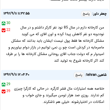
۱۳۹۲/۹/۱۱ ۱۱:۳۲:۵۵
چعفر داور:
پاسخ
30
من کارخانه دارم در سال 85 نود نفر کارکر داشتم و در سال
22
نوددوبه دو نفر کاهش پیدا کرده و اون افای که می کوید
مشکل کارخانه ها فقط پول نیست ایشان باید بدانند که مشکل
ماسرمایه در کردش است چو ن نمی توانیم در بازار دوام بیاوریم و
امیدوار م که دولت جناب اقای روحانی مشکل کارخانه ها را بر طرف
کند اکر کارخانه شروع به تولید کند
۱۳۹۲/۹/۱۱ ۱۲:۰۴:۴۰
شاهین tehran:
پاسخ
29
خلاصه همه امتیازات مال قشر کارگره. در حالی که کارگرا چیزی
39
کم ندارند. روزی صد هزار تومن میگیرند و جای خواب و
امکانات در اختیارشونه. خیلی هم ناشکرند.