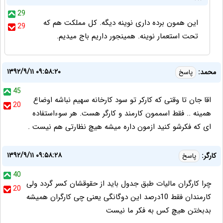
29
این همون برده داری نوینه دیگه. کل مملکت هم که
29
تحت استعمار نوینه. همینجور داریم باج میدیم.
۱۳۹۲/۹/۱۱ ۰۹:۵۸:۲۰
محمد:
پاسخ
45
اقا جان تا وقتی که کارکر تو سود کارخانه سهیم نباشه اوضاع
20
همینه .. فقط اسممون کارمند و کارگر هست. هر سوءاستفاده
ای که فکرشو کنید ازمون داره میشه هیچ نظارتی هم نیست .
۱۳۹۲/۹/۱۱ ۰۹:۵۸:۲۸
کارگر:
پاسخ
40
چرا کارگران مالیات طبق جدول باید از حقوقشان کسر گردد ولی
20
کارمندان فقط 10درصد این دوگانگی یعنی چی کارگران همیشه
بدبختن هیچ کس به فکر ما نیست