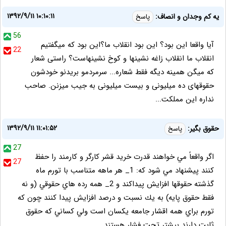
۱۳۹۲/۹/۱۱ ۱۰:۱۰:۱۱
یه کم وجدان و انصاف:
پاسخ
56
آیا واقعا این بود؟ این بود انقلاب ما؟این بود که میگفتیم
22
انقلاب ما انقلاب زاغه نشینها و کوخ نشینهاست؟ راستی شعار
که میگن همینه دیگه فقط شعاره... سرمردمو بریدنو خودشون
حقوقهای ده میلیونی و بیست میلیونی به جیب میزنن. صاحب
نداره این مملکت...
۱۳۹۲/۹/۱۱ ۱۱:۰۱:۵۲
حقوق بگير:
پاسخ
27
اگر واقعاً مي خواهند قدرت خريد قشر كارگر و كارمند را حفظ
27
كنند پيشنهاد مي شود كه: 1_ هر ماهه متناسب با تورم ماه
گذشته حقوقها افزايش پيداكند و 2_ همه رده هاي حقوقي (و نه
فقط حقوق پايه) به يك نسبت و درصد افزايش پيدا كنند چون كه
تورم براي همه اقشار جامعه يكسان است ولي كساني كه حقوق
ثابت دارند بيشتر تحت فشار هستند.