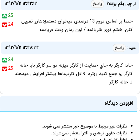
۱۳۹۲/۹/۱۱ ۱۲:۴۲:۱۳
از چی بگم برات؟:
پاسخ
25
حتما بر اساس تورم 13 درصدی میخوان دستمزدهارو تعیین
24
کنن. خشم توی شریانمه / اون زمان وقت فریادمه
۱۳۹۲/۹/۱۱ ۱۲:۴۸:۳۴
سيد:
پاسخ
24
خانه كارگر به جاي حمايت از كارگر ميزنه تو سر كارگر بابا خانه
25
كارگر رو جمع كنيد بهتره. لااقل كارفرماها بيشتر افزايش ميدهند
تا خانه كارگر
افزودن دیدگاه
نظرات غیر مرتبط با موضوع خبر منتشر نمی شوند.
نظرات حاوی توهین و افترا منتشر نمی‌شوند.