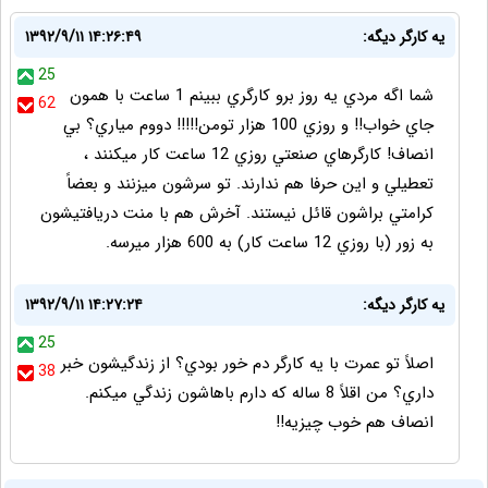
يه كارگر ديگه:
۱۳۹۲/۹/۱۱ ۱۴:۲۶:۴۹
25
شما اگه مردي يه روز برو كارگري ببينم 1 ساعت با همون
62
جاي خواب!! و روزي 100 هزار تومن!!!!! دووم مياري؟ بي
انصاف! كارگرهاي صنعتي روزي 12 ساعت كار ميكنند ،
تعطيلي و اين حرفا هم ندارند. تو سرشون ميزنند و بعضاً
كرامتي براشون قائل نيستند. آخرش هم با منت دريافتيشون
به زور (با روزي 12 ساعت كار) به 600 هزار ميرسه.
يه كارگر ديگه:
۱۳۹۲/۹/۱۱ ۱۴:۲۷:۲۴
25
اصلاً تو عمرت با يه كارگر دم خور بودي؟ از زندگيشون خبر
38
داري؟ من اقلاً 8 ساله كه دارم باهاشون زندگي ميكنم.
انصاف هم خوب چيزيه!!