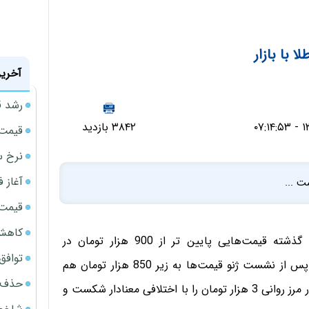
 با بازار
آخرین
رشد ق
۳۸۴۲ بازدید
قیمت سکه
نرخ س
آغاز فروش
ت ...
قیمت گ
کاهش 34 درصدی فروش خودروسازان د
بازار قراردادهای آتی سکه بورس کالا در شرایطی هفته گذشته قیمت‌هایی پایین تر از 900 هزار تومان در
توافق ایر
سررسیدهای نزدیک را به ثبت رساند که در فاصله دو روز پس از نشست ژنو قیمت‌ها به زیر 850 هزار تومان هم
حذف 14 هزار میلیارد تومان سود کاغذی بانک
رسید. این در حالی است که بالاخره هفته گذشته قیمت دلار مرز روانی 3 هزار تومان را با اختلافی معنادار شکست و