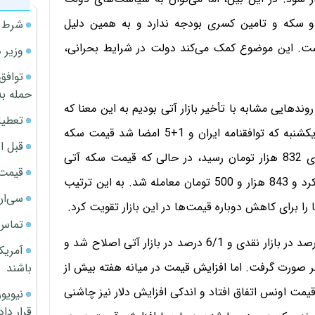
ز و سکه و تامین کسری بودجه ندارد و به همین دلیل
شرط م
ست. این موضوع کمک می‌کند دولت در شرایط بحرانی،
وزیر 
توافق
حمله به
وندهایی مشابه با تأخیر بازار آتی بودیم به این معنا که
تعطیل
افت بازار نقدی بیش از بازار آتی رقم خورد، طوری که روز یکشنبه که توافقنامه ایران و 1+5 امضا شد قیمت سکه
قبل ا
نقدی با کاهش 8 درصدی نسبت به روز قبل از آن به بهای 832 هزار تومان رسید، در حالی که قیمت سکه آتی
قیمت آپار
سررسید آذرماه در همان زمان 4/5 درصد کاهش را تجربه کرد و 843 هزار و 500 تومان معامله شد. به این ترتیب
سی‌ان
تماس 
با این حال در روز سه شنبه روند بازار برگشت و حدود 3 درصد در بازار نقدی و 6/1 درصد در بازار آتی اصلاح شد و
آمریک
تر صورت گرفت. اما افزایش قیمت در میانه هفته بیش از
باشند
یمت اونس اتفاق افتاد و اندکی افزایش دلار نیز چاشنی
قرار داد