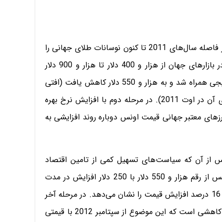
بررسی «دنیای اقتصاد» از دامنه‌های نوسانی قیمت سکه در فاصله سال‌های 2011 تا کنون نوسانات طلای جهانی را
در 3 مرحله بررسی می‌کند؛ در مرحله نخست، قیمت طلا در بازارهای جهان از هزار و 400 دلار تا هزار و 900 دلار
افزایش یافت، اما در مدت 9 ماه قیمت طلا با کاهش تدریجی همراه شد و به هزار و 550 دلار کاهش یافت (افتی
معادل 18 درصد در مقایسه با نقطه اوج هزار و 900 دلاری آن در اوت 2011). در مرحله دوم با افزایش نرخ بهره
رزهای معتبر جهانی قیمت اونس دوباره روند افزایشی
به
 از آن که سیاست‌های تسهیل کمی از تامین اقتصاد
آمریکا ناتوان شد افزایش یافت که در این دوره قیمت اونس از رقم هزار و 550 دلار با 250 دلار افزایش در مدت
در مرحله آخر
شاهد جهش صعودی قیمت نیستیم و روند قیمت‌ها دائما کاهشی است که این موضوع از سپتامبر 2012 با قیمتی