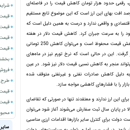
نی، رقمی حدود هزار تومان کاهش قیمت را در فاصله‌ای
شرایط
از یک سال تجربه کرده است که این رقم معادل 30 درصد افت بهای این ارز است که این موضوع تابع مستقیم
قیمت سک
 اقتصادی و واقعی ندارد و درست به همین دلیل است که
قیمت ج
 را به سرعت جبران کرد.
کاهش قیمت دلار در هفته
قیمت سکه
گذشته لااقل نشان داد هنوز بخشی از کشش بازار برای کاهش قیمت محفوظ است و می‌توان کاهش 250 تومانی
قیمت سک
ر گرفت.
این در حالی است که نرخ تورم نیز در ماه‌های
بخشنامه ف
تواند منجر به کاهش نسبی قیمت دلار نیز شود. در عین
فروش فور
 به دلیل کاهش صادرات نفتی و غیرنفتی متوقف شده
طرح ج
ازار را با فشارهای کاهشی مواجه سازد.
قیمت سک
 برای این ارز ندارند و معتقدند تنها در صورتی که تقاضای
قیمت سک
ا در پایان سال ثبت سفارش می‌شوند آغاز شود می‌توان
محبوب
دولت برای کنترل سایر بازارها اقدامات ارزی مناسبی
سایر 
ار شود.
در این بین، اما می‌توان به سیاست‌های دولت