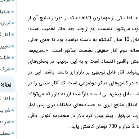
شاخص کل از م
جزئیا
اما یکی از مهم‌ترین اتفاقات که از دیرباز نتایج آن از
اجاره ا
سوب می‌شود. نشست ژنو از چند بعد حائز اهمیت است؛
آغاز فر
نخست آنکه حباب روانی بازار با نتایجی که تاکنون و در خلال 10 سال گذشته به دست نیامده بود تا حدی خالی
تغییر
اله دوم آثار حقیقی نشست مذکور است. «تحریم‌ها
افزای
خش واقعی اقتصاد است و به این ترتیب در بخش‌های
شوک ا
 آثار قابل توجهی بر بازار ارز داشته باشد. این در
ده در کشورهای دیگر موضوعی است که آثار مثبتی را در
پربازد
 قابل پیش‌بینی است؛ بازگشت ارز به بازار که می‌تواند
آغاز فروش فوری 
انتقال منابع ارزی به حساب‌های مختلف برای پس‌انداز
شرایط فروش 
رت می‌توان پیش‌بینی کرد دلار در محدوده کنونی باقی
شرایط فرو
د.
تعطیلی ادا