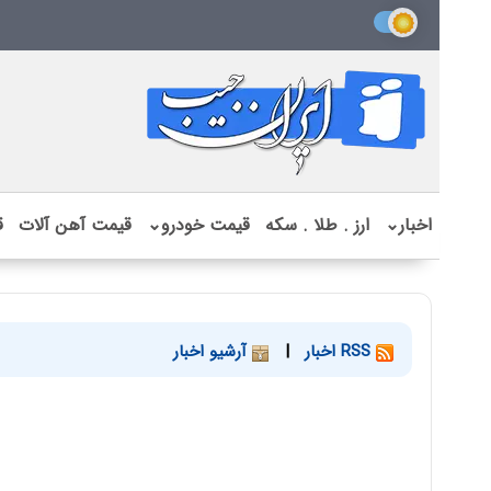
اخبار
⌄
ارز . طلا . سکه
قیمت خودرو
⌄
قیمت آهن آلات
ق
RSS اخبار
|
آرشیو اخبار