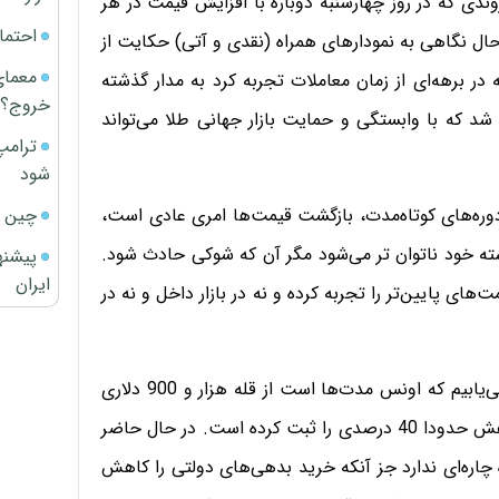
ندی که در روز چهارشنبه دوباره با افزایش قیمت در هر
احتما
ال نگاهی به نمودارهای همراه (نقدی و آتی) حکایت از
معمای
 در برهه‌ای از زمان معاملات تجربه کرد به مدار گذشته
خروج؟
د که با وابستگی و حمایت بازار جهانی طلا می‌تواند
ترامپ
شود
چین ا
ره‌های کوتاه‌مدت، بازگشت قیمت‌ها امری عادی است،
شته خود ناتوان تر می‌شود مگر آن که شوکی حادث شود.
پیشنه
ایران
له کمتر از 6 ماه به تدریج قیمت‌های پایین‌تر را تجربه کرده و نه در بازار داخل و نه در
به روند جهانی قیمت‌ها نیز که توجه می‌کنیم به راحتی درمی‌یابیم که اونس مدت‌ها است از قله هزار و 900 دلاری
خود که در جولای 2011 تجربه کرده بود فاصله گرفته و کاهش حدودا 40 درصدی را ثبت کرده است. در حال حاضر
ه چاره‌ای ندارد جز آنکه خرید بدهی‌های دولتی را کاهش