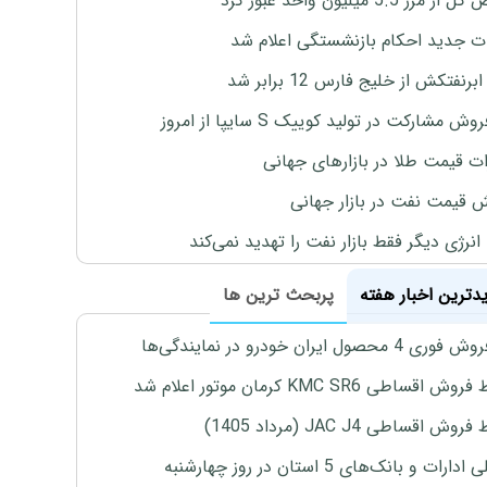
رز 5.5 میلیون واحد عبور کرد
ت جدید احکام بازنشستگی اعلام شد
برنفتکش از خلیج فارس 12 برابر شد
وش مشارکت در تولید کوییک S سایپا از امروز
ات قیمت طلا در بازارهای جهانی
ش قیمت نفت در بازار جهانی
نرژی دیگر فقط بازار نفت را تهدید نمی‌کند
یدترین اخبار هفته
پربحث ترین ها
4 محصول ایران خودرو در نمایندگی‌ها
اقساطی KMC SR6 کرمان موتور اعلام شد
ش اقساطی JAC J4 (مرداد 1405)
رات و بانک‌های 5 استان در روز چهارشنبه