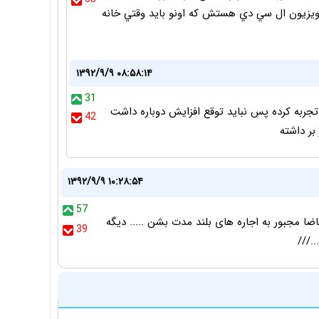
تلويزيون ال سي دي هستش كه اونو بايد وقتي خانه
۱۳۹۲/۹/۹ ۰۸:۵۸:۱۴
31
سال 90 تا ابتدای 92 رشد 3 برابری تجربه کرده پس نباید توقع افزایش دوباره داشت
42
ر داشته
۱۳۹۲/۹/۹ ۱۰:۲۸:۵۴
57
قاضا مجبور به اجاره های بلند مدت بشن ..... دیگه
39
.///