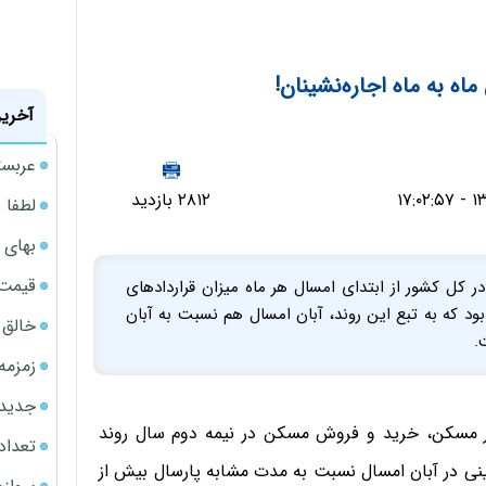
اه به ماه اجاره‌نشینان!
آخرین
عربست
۲۸۱۲ بازدید
لطفا د
بهای 
قیمت نف
در کل کشور از ابتدای امسال هر ماه میزان قراردادهای
د که به تبع این روند، آبان امسال هم نسبت به آبان
خالق ChatGPT زیر ذره‌بین وزارت دادگستری آمر
.
زمزمه
جدیدتر
زار مسکن، خرید و فروش مسکن در نیمه دوم سال روند
تعداد
یافته، اجاره‌نشینی در آبان امسال نسبت به مدت مشابه پارسال بیش از