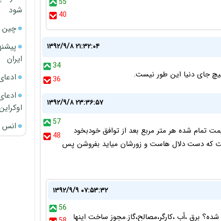
55
شود
40
چین ا
پیشنه
۱۳۹۲/۹/۸ ۲۱:۳۲:۰۴
ایران
34
هیچ جای دنیا این طور نیست.
ادعای
36
ادعای 
۱۳۹۲/۹/۸ ۲۳:۳۶:۵۷
اوکراین
57
انس ج
ت تمام شده هر متر مربع بعد از توافق خودبخود
48
ی است که دست دلال هاست و زورشان میاید بفروشن پس
۱۳۹۲/۹/۹ ۰۷:۵۳:۳۲
56
ده؟ برق ،أب ،كارگر،مصالح،گاز.مجوز ساخت اينها
58