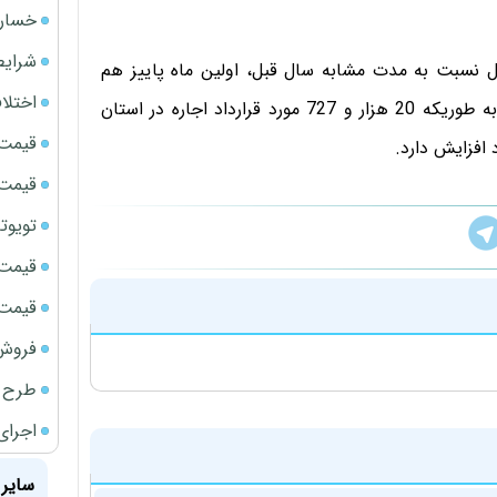
خسارت
شرایط
ال نسبت به مدت مشابه سال قبل، اولین ماه پاییز هم
اختلا
نسبت به شهریور با افزایش قراردادهای اجاره همراه بود؛ به طوریکه 20 هزار و 727 مورد قرارداد اجاره در استان
قیمت سک
قیمت ج
تویوتا bZ5 برای نخستین بار وارد بازار ای
قیمت سک
قیمت سکه
فروش فور
طرح ج
اجرای
سایر 