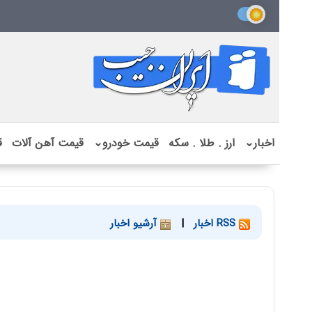
اخبار
⌄
ارز . طلا . سکه
قیمت خودرو
⌄
قیمت آهن آلات
ق
RSS اخبار
|
آرشیو اخبار