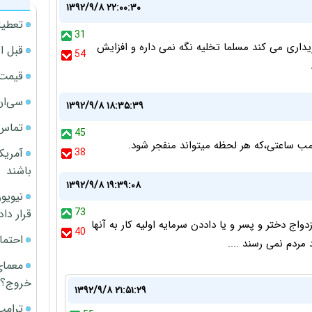
۱۳۹۲/۹/۸ ۲۲:۰۰:۳۰
تعطیل
31
یداری می کند مسلما تخلیه نگه نمی داره و افزایش
قبل ا
54
قیمت آپار
سی‌ان
۱۳۹۲/۹/۸ ۱۸:۳۵:۳۹
تماس 
45
ب ساعتی،که هر لحظه میتواند منفجر شود.
آمریک
38
باشند
۱۳۹۲/۹/۸ ۱۹:۳۹:۰۸
73
قرار داد
ج دختر و پسر و یا داددن سرمایه اولیه کار به آنها
40
احتما
مردم نمی رسند ....
معمای
خروج؟
۱۳۹۲/۹/۸ ۲۱:۵۱:۲۹
ترامپ