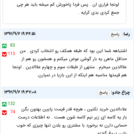
اونجا فراری ان . پس فردا پاخورش کم میشه باید هر چی
جمع کردی بدی کرایه .
۱۳۹۲/۹/۶ ۱۹:۳۶:۵۱
رضا:
پاسخ
83
اشتباهه شما این بود که طبقه همکف رو انتخاب کردی . من
113
حداقل ماهی یه بار گوشی عوض میکنم و همشون رو هم از
علاالدین میخرم . منتهی از طبقات سوم و چهارم علاالدین . اونجا
هم قیمتها مناسبه هم اینکه از این بازیا در نمیارن.
۱۳۹۲/۹/۶ ۱۹:۳۷:۰۸
چراغ جادو:
پاسخ
132
علاءالدین خرید نکنین ، هرچه قدر قیمت پایین بهتون بگن
74
باز یه کاسه ای زیر نیم کاسه شون هست . نه اطلاعات درست
حسابی دارن نه برخورد با مشتری رو بلدن تنها چیزی که خوب
بلدن دروغ گفتنه............