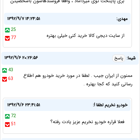
بری پایتخت توی میرداماد ، واقعا فروشندهاشون باشخصیتن
مهدی:
۱۳۹۲/۹/۷ ۱۴:۲۴:۵۱
25
از سایت دیجی کالا خرید کنی خیلی بهتره
77
۱۳۹۲/۹/۶ ۲۰:۲۶:۵۶
شیما:
پاسخ
43
ممنون از ایران جیب . لطفا در مورد خرید خودرو هم اطلاع
63
رسانی کنید که کجا بهتره .
خودرو نخریم لطفا !:
۱۳۹۲/۹/۶ ۲۳:۴۱:۵۱
72
فعلا قراره خودرو نخریم عزیز یادت رفته؟
51