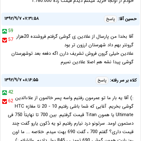
خودم از اونجا خرید میکنم دیدم قیمت زده 1.780.000
۱۳۹۲/۹/۷ ۰۷:۳۱:۵۸
حسین آقا:
پاسخ
59
آقا بخدا من پارسال از علادین ی گوشی گرفتم فروشنده 20هزار
57
گرونتر بهم داد شهرستان ارزون تر بود
علادین خیلی گرون فروش تشریف دارن اگه دفعه بعد توشهرستان
گوشی پیدا نشه هم اصلا علادین نمیرم
۱۳۹۲/۹/۷ ۰۸:۱۶:۵۵
کلاه بر سر رفته:
پاسخ
42
:) آقا یه بار ما تو عمرمون رفتیم واسه پسر خالمون از علاءالدین
62
گوشی بخریم. آغایی که شما باشی رفتیم 10 - 20 تا مغازه HTC
Ultimate یا همون Titan قیمت گرفتیم. بین 700 تا نهایتاً 750 فی
دستمون اومد. سرتونو درد نیارم رفتیم تو یه دُکون یارو گفت چند
قیمت داری؟ گفتم 700 ، گفت 690 بهت میدم. خلاصه ... ما اون
روز بابت همون گوشیِ 690 تومنی ، 845 پول دادیم. والسّلام :)