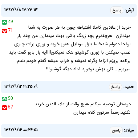
۱۳۹۲/۹/۸ ۱۳:۲۳:۱۳
آرش:
پاسخ
49
خرید از علادین کاملا اشتباهه چون به هر صورت به شما
71
میندازن...هرچقدرم بچه زرنگ باشی بهت میندازن من چند بار
اونجا دعوام شده!اما بازار موبایل هنوز خوبه و زوری برات چیزی
نصب نمیکنن با زوری گوشیتو هک نمیکنن!!!!یه بار یارو گفت باید
برنامه بریزم الزاما وگرنه نمیشه و خراب میشه گفتم خودم بلدم
میریزم ...کلی بهش برخورد نداد دیگه گوشیو!!!
۱۳۹۲/۹/۱۲ ۲۱:۲۵:۰۹
حميد:
پاسخ
50
دوستان توصيه ميكنم هيچ وقت از علاء الدين خريد
57
نكنيد.رسمأ سرتون كلاه ميذارن
۱۳۹۲/۹/۱۶ ۰۰:۲۴:۵۱
میلاد:
پاسخ