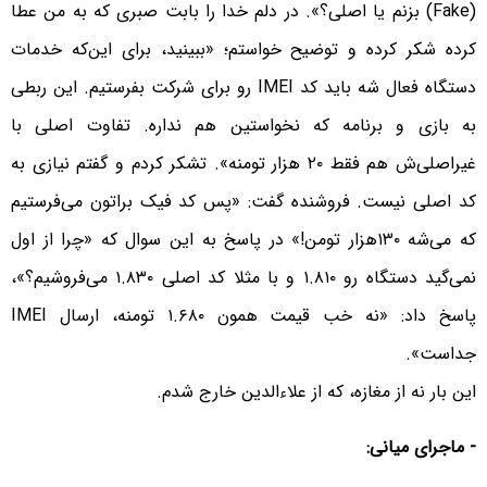
(Fake) بزنم یا اصلی؟». در دلم خدا را بابت صبری که به من عطا
کرده شکر کرده و توضیح خواستم؛ «ببینید، برای این‌که خدمات
دستگاه فعال شه باید کد IMEI رو برای شرکت بفرستیم. این ربطی
به بازی و برنامه که نخواستین هم نداره. تفاوت اصلی با
غیراصلی‌ش هم فقط ۲۰ هزار تومنه». تشکر کردم و گفتم نیازی به
کد اصلی نیست. فروشنده گفت: «پس کد فیک براتون می‌فرستیم
که می‌شه ۱۳۰هزار تومن!» در پاسخ به این سوال که «چرا از اول
نمی‌گید دستگاه رو ۱.۸۱۰ و با مثلا کد اصلی ۱.۸۳۰ می‌فروشیم؟»،
پاسخ داد: «نه خب قیمت همون ۱.۶۸۰ تومنه، ارسال IMEI
جداست».
این بار نه از مغازه، که از علاءالدین خارج شدم.
- ماجرای میانی: