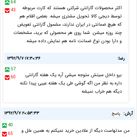
64
اکثر محصولات گارانتی شرکتی هستند که کارت مربوطه
43
توسط دیجی کالا تحویل مشتری میشه. بعضی اقلام هم
که هیچ ضمانتی در ایران ندارند، مشمول گارانتی تعویض
چند روزه میشن. شما روی هر محصولی که برید، مشخصات
و دارا بودن نوع ضمانت نامه هم نمایش داده میشه.
رضا:
۱۳۹۲/۹/۷ ۱۷:۳۰:۳۶
57
برو داخل سیتش متوجه میشی آره یک هفته گارانتی
60
داره.به نظر من اگه گوشی طی یک هفته عیبی پیدا نکنه
دیگه هم خراب نمیشه
۱۳۹۲/۹/۷ ۲۰:۵۳:۳۳
آرش:
پاسخ
40
من مدتهاست دیگه از علادین خرید نمیکنم به همین علل و
65