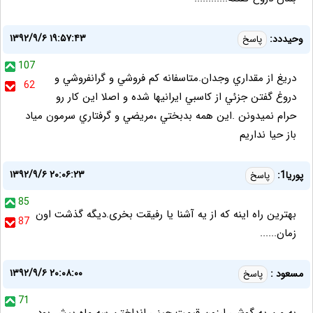
۱۳۹۲/۹/۶ ۱۹:۵۷:۴۳
وحيددد:
پاسخ
107
دريغ از مقداري وجدان.متاسفانه کم فروشي و گرانفروشي و
62
دروغ گفتن جزئي از کاسبي ايرانيها شده و اصلا اين کار رو
حرام نميدونن .اين همه بدبختي ،مريضي و گرفتاري سرمون مياد
باز حيا نداريم
۱۳۹۲/۹/۶ ۲۰:۰۶:۲۳
پوریا1:
پاسخ
85
بهترین راه اینه که از یه آشنا یا رفیقت بخری.دیگه گذشت اون
87
زمان......
۱۳۹۲/۹/۶ ۲۰:۰۸:۰۰
مسعود :
پاسخ
71