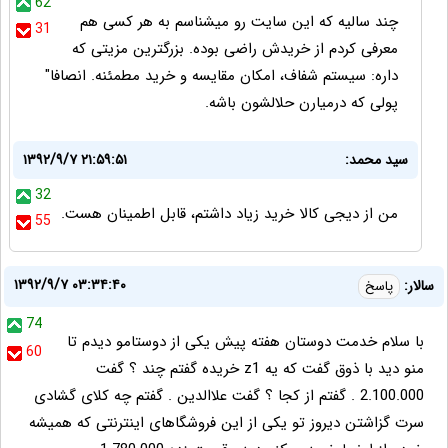
62
چند سالیه که این سایت رو میشناسم به هر کسی هم
31
معرفی کردم از خریدش راضی بوده. بزرگترین مزیتی که
داره: سیستم شفاف، امکان مقایسه و خرید مطمئنه. انصافا"
پولی که درمیارن حلالشون باشه.
سید محمد:
۱۳۹۲/۹/۷ ۲۱:۵۹:۵۱
32
من از دیجی کالا خرید زیاد داشتم، قابل اطمینان هست.
55
۱۳۹۲/۹/۷ ۰۳:۳۴:۴۰
سالار:
پاسخ
74
با سلام خدمت دوستان هفته پیش یکی از دوستامو دیدم تا
60
منو دید با ذوق گفت که یه z1 خریده گفتم چند ؟ گفت
2.100.000 . گفتم از کجا ؟ گفت علاالدین . گفتم چه کلای گشادی
سرت گزاشتن دیروز تو یکی از این فروشگاهای اینترنتی که همیشه