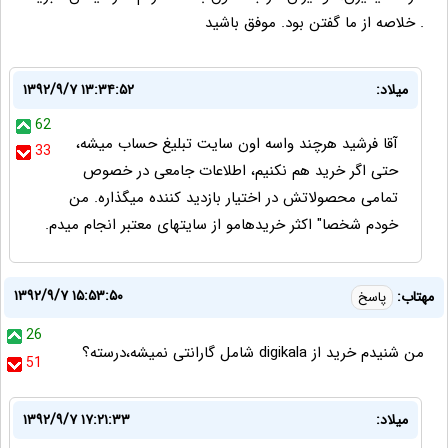
. خلاصه از ما گفتن بود. موفق باشید
میلاد:
۱۳۹۲/۹/۷ ۱۳:۳۴:۵۲
62
آقا فرشید هرچند واسه اون سایت تبلیغ حساب میشه،
33
حتی اگر خرید هم نکنیم، اطلاعات جامعی در خصوص
تمامی محصولاتش در اختیار بازدید کننده میگذاره. من
خودم شخصا" اکثر خریدهامو از سایتهای معتبر انجام میدم.
۱۳۹۲/۹/۷ ۱۵:۵۳:۵۰
مهتاب:
پاسخ
26
من شنیدم خرید از digikala شامل گارانتی نمیشه،درسته؟
51
میلاد:
۱۳۹۲/۹/۷ ۱۷:۲۱:۳۳