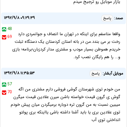
یازار موبایل رو ترجیح میدم
۱۳۹۲/۹/۸ ۰۹:۲۹:۳۹
صمد:
پاسخ
48
واقعا متاسفم برای اینکه در تهران ما انصاف و جوانمردی دارد
69
رخت بر می بندد.من در بانه استان کردستان یک دستگاه تبلت
خریدم هموطن بسیار مودب و مشتری مدار کردزبان؛برنامه؛ بازی
و... را هم رایگان نصب کرد.
۱۳۹۲/۹/۸ ۱۱:۳۵:۵۳
موبایل آبشار:
پاسخ
57
من خودم توی شهرستان گوشی فروشی دارم مشتری من اگه
70
گوش ی گرون قیمت خواسته باشن میرن علادین قیمت میگرن
میبین نسبت به من گرون تره دوباره برمیگردن میان پیش خودم
توی علادین بری یا باید آشنا داشته باشی یااینکه بری پولتو
انداختی توی آب