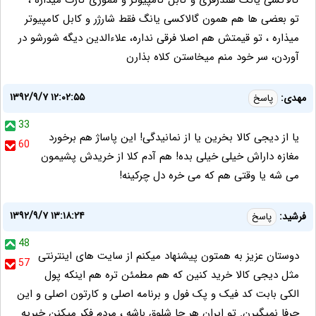
گالاکسی یانگ هندزفری و کابل کامپیوتر و مموری کارت میذاره ،
تو بعضی ها هم همون گالاکسی یانگ فقط شارژر و کابل کامپیوتر
میذاره ، تو قیمتش هم اصلا فرقی نداره، علاءالدین دیگه شورشو در
آوردن، سر خود منم میخاستن کلاه بذارن
۱۳۹۲/۹/۷ ۱۲:۰۲:۵۵
مهدی:
پاسخ
33
یا از دیجی کالا بخرین یا از نمانیدگی! این پاساژ هم برخورد
60
مغازه داراش خیلی خیلی بده! هم آدم کلا از خریدش پشیمون
می شه یا وقتی هم که می خره دل چرکینه!
۱۳۹۲/۹/۷ ۱۳:۱۸:۲۴
فرشید:
پاسخ
48
دوستان عزیز به همتون پیشنهاد میکنم از سایت های اینترنتی
57
مثل دیجی کالا خرید کنین که هم مطمئن تره هم اینکه پول
الکی بابت کد فیک و پک فول و برنامه اصلی و کارتون اصلی و این
حرفا نمیگیرن. تو ایران هر جا شلوق باشه ، مردم فکر میکنن خبریه