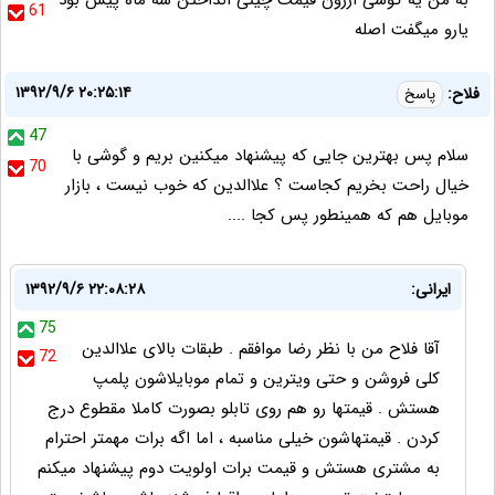
به من يه گوشى ارزون قيمت چينى انداختن سه ماه پيش بود
61
يارو ميگفت اصله
۱۳۹۲/۹/۶ ۲۰:۲۵:۱۴
فلاح:
پاسخ
47
سلام پس بهترین جایی که پیشنهاد میکنین بریم و گوشی با
70
خیال راحت بخریم کجاست ؟ علاالدین که خوب نیست ، بازار
موبایل هم که همینطور پس کجا ....
ایرانی:
۱۳۹۲/۹/۶ ۲۲:۰۸:۲۸
75
آقا فلاح من با نظر رضا موافقم . طبقات بالای علاالدین
72
کلی فروشن و حتی ویترین و تمام موبایلاشون پلمپ
هستش . قیمتها رو هم روی تابلو بصورت کاملا مقطوع درج
کردن . قیمتهاشون خیلی مناسبه ، اما اگه برات مهمتر احترام
به مشتری هستش و قیمت برات اولویت دوم پیشنهاد میکنم