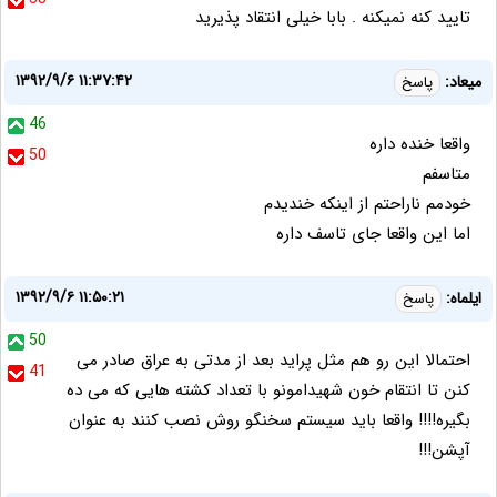
تایید کنه نمیکنه . بابا خیلی انتقاد پذیرید
۱۳۹۲/۹/۶ ۱۱:۳۷:۴۲
میعاد:
پاسخ
46
واقعا خنده داره
50
متاسفم
خودمم ناراحتم از اینکه خندیدم
اما این واقعا جای تاسف داره
۱۳۹۲/۹/۶ ۱۱:۵۰:۲۱
ایلماه:
پاسخ
50
احتمالا این رو هم مثل پراید بعد از مدتی به عراق صادر می
41
کنن تا انتقام خون شهیدامونو با تعداد کشته هایی که می ده
بگیره!!!! واقعا باید سیستم سخنگو روش نصب کنند به عنوان
آپشن!!!