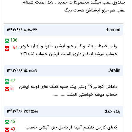
صندوق عقب میگید محصولااات جدید . لابد المنت شیشه
عقب هم جزو آپشناش هست دیگه
۱۳۹۲/۹/۶ ۱۰:۵۰:۲۲
hamed:
106
وقتی ضبط و باند و کولر جزو آپشن سایپا و ایران خودرو
54
حساب میشه انتظار داری المنت آپشن حساب نشه؟؟؟
۱۳۹۲/۹/۶ ۱۵:۰۰:۰۹
ArMin:
47
داداش کجایی؟؟ وقتی یک جعبه کمک های اولیه اپشن
31
حساب میشه خواستی المنت............
بنده خدا:
۱۳۹۲/۹/۶ ۱۷:۴۵:۵۱
45
کجای کارین تنظیم آیینه از داخل جزء آپشن حساب
40