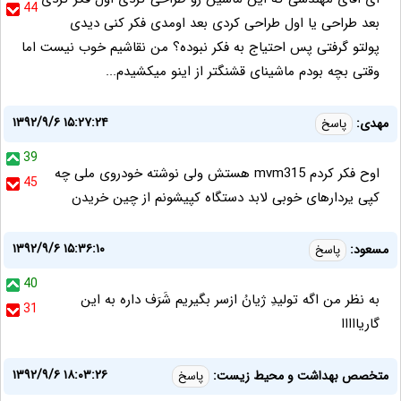
44
بعد طراحی یا اول طراحی کردی بعد اومدی فکر کنی دیدی
پولتو گرفتی پس احتیاج به فکر نبوده؟ من نقاشیم خوب نیست اما
وقتی بچه بودم ماشینای قشنگتر از اینو میکشیدم...
۱۳۹۲/۹/۶ ۱۵:۲۷:۲۴
مهدی:
پاسخ
39
اوح فکر کردم mvm315 هستش ولی نوشته خودروی ملی چه
45
کپی یردارهای خوبی لابد دستگاه کپیشونم از چین خریدن
۱۳۹۲/۹/۶ ۱۵:۳۶:۱۰
مسعود:
پاسخ
40
به نظر من اگه توليدِ ژيانُ ازسر بگيريم شَرَف داره به اين
31
گاريااااا
۱۳۹۲/۹/۶ ۱۸:۰۳:۲۶
متخصص بهداشت و محیط زیست:
پاسخ