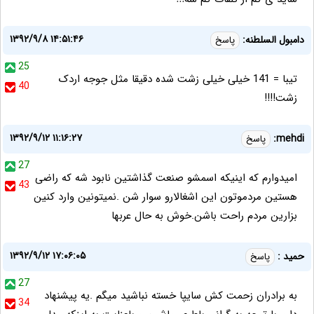
۱۳۹۲/۹/۸ ۱۴:۵۱:۴۶
دامبول السلطنه:
پاسخ
25
تیبا = 141 خیلی خیلی زشت شده دقیقا مثل جوجه اردک
40
زشت!!!!
۱۳۹۲/۹/۱۲ ۱۱:۱۶:۲۷
mehdi:
پاسخ
27
امیدوارم که اینیکه اسمشو صنعت گذاشتین نابود شه که راضی
43
هستین مردموتون این اشغالارو سوار شن .نمیتونین وارد کنین
بزارین مردم راحت باشن.خوش به حال عربها
۱۳۹۲/۹/۱۲ ۱۷:۰۶:۰۵
حميد :
پاسخ
27
به برادران زحمت كش سايپا خسته نباشيد ميگم .يه پيشنهاد
34