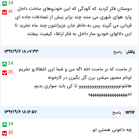
34
دوستان فکر کردید که آلودگی که این خودروهای ساخت داخل
41
وارد هوای شهری می منند چند برابر بیش از تصادفات جاده ای
قربانی می گیرند پس به خاطر جان عزیزانتون چند ماه نخرید تا
این دلالهای خودرو ساز داخل به فکر ارتقاء کیفیت بیفتند
۱۳۹۲/۹/۶ ۱۸:۰۷:۳۳
یاشار:
پاسخ
54
از ماست که بر ماست اخه اگه من و شما این اشغالارو نخریم
35
اونام مجبور میشن برن گل بگیرن در کارخونه
هاشونووووووووووووووووووو تا کی باید سواری بدیم
اخهههههههههههههههههه
۱۳۹۲/۹/۶ ۱۸:۱۶:۵۷
amir:
پاسخ
34
چه داغونی هستی تو..
30