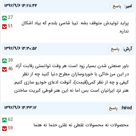
۱۳۹۲/۹/۶ ۱۴:۲۸:۴۴
امیر:
پاسخ
27
پراید تولیدش متوقف بشه. تیبا شاسی بلندم که بیاد اشکال
51
نداره.
۱۳۹۲/۹/۶ ۱۴:۳۰:۵۲
آرش:
پاسخ
39
باور صنعتی شدن بسیار زود است هر وقت توانستی رقابت آزاد
46
در این مرز خاکی با خوردوسازان مطرح دنیا کنید چه از نظر
کیفی و چه از نظر کمی(قیمت)، آنوقت ادعای خودرو سازی کنیم.
هنر نزد ایرانیان است بس اما نه این هنر قوطی کبریت ساختن
۱۳۹۲/۹/۶ ۱۴:۳۳:۱۲
hirod:
پاسخ
62
محصولات نه محسولات غلطی نه غلتی حتما نه هتما
59