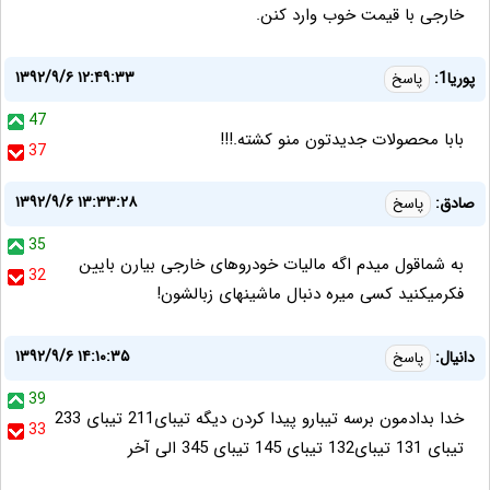
خارجی با قیمت خوب وارد کنن.
۱۳۹۲/۹/۶ ۱۲:۴۹:۳۳
پوریا1:
پاسخ
47
بابا محصولات جدیدتون منو کشته.!!!
37
۱۳۹۲/۹/۶ ۱۳:۳۳:۲۸
صادق:
پاسخ
35
به شماقول میدم اگه مالیات خودروهای خارجی بیارن بایین
32
فکرمیکنید کسی میره دنبال ماشینهای زبالشون!
۱۳۹۲/۹/۶ ۱۴:۱۰:۳۵
دانیال:
پاسخ
39
خدا بدادمون برسه تیبارو پیدا کردن دیگه تیبای211 تیبای 233
33
تیبای 131 تیبای132 تیبای 145 تیبای 345 الی آخر