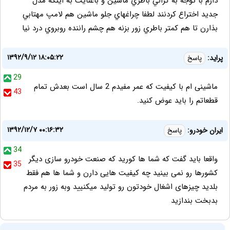
دارم با توجه به گراني باطري ماشين و باعنايت به اينكه مدل
جديد اختراع كردنند لطفا چراغهاي جلو ماشين هم لامپ مهتابي
بذارن تا هم كمتر باطري زور بزنه هم چشم راننده روبروي درد نيا
۱۳۹۲/۹/۱۲ ۱۸:۰۵:۲۲
پراید:
پاسخ
29
ماشینی ام با کیفیت که عمر مفیدم 2 سال است بعدش تمام
43
قطعاتم را باید عوض کنید.
۱۳۹۲/۱۲/۷ ۰۰:۱۶:۳۲
ایران خودرو:
پاسخ
34
واقعا باید گفت که شما ها کورید که صنعت خودرو سازی دیگر
35
کشورها رو نمی بینید چه کیفیت هایی دارن و شما ها هم فقط
بلدید چیزهای اشغال خودتون رو تولید میکنیید وبه زور به مردم
بدبخت بندازید