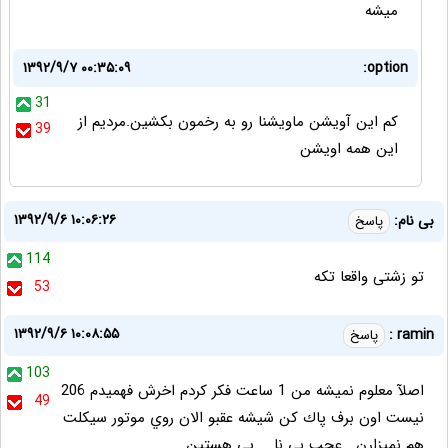
میشه
۱۳۹۲/۹/۷ ۰۰:۳۵:۰۹
option:
31
کم این آویشن ماویشنا رو به رخمون بکشین.مردیم از
39
این همه اویشن
۱۳۹۲/۹/۶ ۱۰:۰۶:۲۶
بی نام:
پاسخ
114
تو زشتی واقعا تکه
53
۱۳۹۲/۹/۶ ۱۰:۰۸:۵۵
ramin :
پاسخ
103
اصلآ معلوم نميشه من 1 ساعت فكر كردم اخرش فهميدم 206
49
نيست اون برف پاك كن شيشه عقبو الان روي موتور سيكلت
هم نميزارن . عجب بي نا.....يي هستين