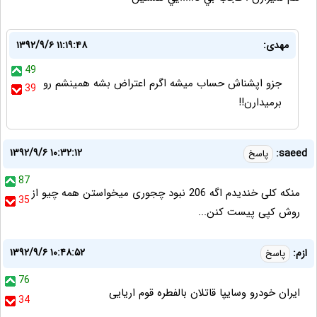
مهدی:
۱۳۹۲/۹/۶ ۱۱:۱۹:۴۸
49
جزو اپشناش حساب میشه اگرم اعتراض بشه همینشم رو
39
برمیدارن!!
۱۳۹۲/۹/۶ ۱۰:۳۲:۱۲
saeed:
پاسخ
87
منکه کلی خندیدم اگه 206 نبود چجوری میخواستن همه چیو از
35
روش کپی پیست کنن...
۱۳۹۲/۹/۶ ۱۰:۴۸:۵۲
ازم:
پاسخ
76
ایران خودرو وسایپا قاتلان بالفطره قوم اریایی
34