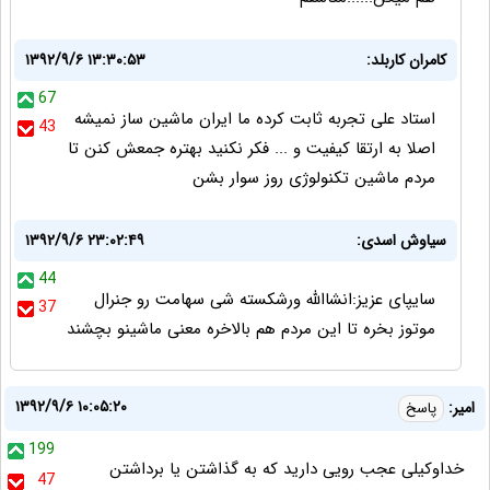
کامران کاربلد:
۱۳۹۲/۹/۶ ۱۳:۳۰:۵۳
67
استاد علی تجربه ثابت کرده ما ایران ماشین ساز نمیشه
43
اصلا به ارتقا کیفیت و ... فکر نکنید بهتره جمعش کنن تا
مردم ماشین تکنولوژی روز سوار بشن
سیاوش اسدی:
۱۳۹۲/۹/۶ ۲۳:۰۲:۴۹
44
سایپای عزیز:انشاالله ورشکسته شی سهامت رو جنرال
37
موتوز بخره تا این مردم هم بالاخره معنی ماشینو بچشند
۱۳۹۲/۹/۶ ۱۰:۰۵:۲۰
امیر:
پاسخ
199
خداوکیلی عجب رویی دارید که به گذاشتن یا برداشتن
47