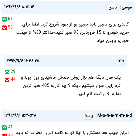
۱۳۹۲/۹/۶ ۱۰:۵۱:۱۲
موسی:
پاسخ
61
گاندی:برای تغییر باید تغییر رو از خود شروع کرد. لطفا برای
53
خرید خودرو تا 15 فروردین 93 صبر کنید.حداکثر 30% از قیمت
خودرو پایین میاد
۱۳۹۲/۹/۶ ۱۶:۲۸:۲۵
me:
29
یک سال دیگه هم بزار روش بعدش ماشینای روز اروپا و
44
کره ژاپن سوار میشیم دیگه ؟ چه کاریه 405 صبر کردن
نداره الان ثبت نام کنین
۱۳۹۲/۹/۶ ۱۱:۳۰:۳۸
M-o-h-a-m-m-a-d:
پاسخ
41
ایران جیب هم دستش با اینا تو یه کاسه اس . نظرات که باید
38