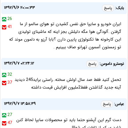
۱۳۹۲/۹/۶ ۲۰:۰۰:۳۳
بابک:
پاسخ
26
ایران خودرو و سایپا حق نفس کشیدن تو هوای سالمو از ما
41
گرفتن .آلودگی هوا مگه دلیلش بجز اینه که ماشینای تولیدی
این کارخونه ها تکنولوژی پایین دارن ؟بابا آرزو به دلمون موند که
تو زمستون آسمون تهرانو صاف ببینیم .
۱۳۹۲/۹/۷ ۰۲:۲۴:۱۲
نوسترو داموس:
پاسخ
32
تحمل کنید فقط صد سال اولش سخته..راستی براید245 دیدید
37
آینه جدید گذاشتن فقط2ملیون افزایش قیمت داشته
۱۳۹۲/۹/۷ ۱۳:۵۸:۳۹
عباس:
پاسخ
27
دمت گرم این آپشنو حتما باید تو محصولات سابپا لحاظ کنن
47
شاید ی کم از تلفات کم شه!!!