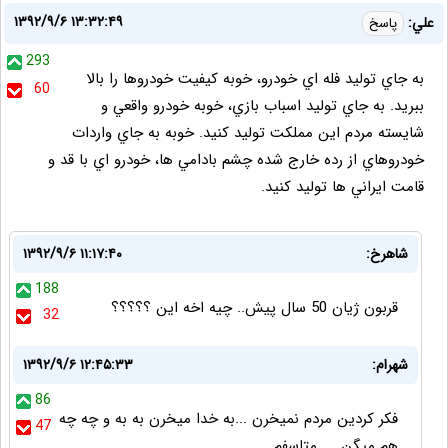
۱۳۹۲/۹/۶ ۱۳:۳۲:۴۹
علي:
پاسخ
293
به جاي توليد فله اي خودرو، خوبه كيفيت خودروها را بالا
60
ببريد. به جاي توليد اسباب بازي، خوبه خودرو واقعي و
شايسته مردم اين مملكت توليد كنيد. خوبه به جاي واردات
خودروهاي از رده خارج شده چشم بادامي ها، خودرو اي با قد و
قامت ايراني ها توليد كنيد.
شاهرخ:
۱۳۹۲/۹/۶ ۱۱:۱۷:۴۰
188
قربون ژیان 50 سال پیش.. چیه اخه این ؟؟؟؟؟
32
شهرام:
۱۳۹۲/۹/۶ ۱۲:۴۵:۳۳
86
فکر کردین مردم نمیخرن ...به خدا میخرن به به و چه چه
47
هم میگن......متاسفم