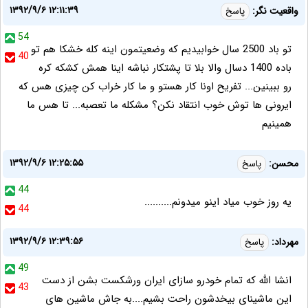
۱۳۹۲/۹/۶ ۱۲:۱۱:۳۹
واقعیت نگر:
پاسخ
54
تو باد 2500 سال خوابیدیم که وضعیتمون اینه کله خشکا هم تو
40
باده 1400 دسال والا بلا تا پشتکار نباشه اینا همش کشکه کره
رو ببینین... تفریح اونا کار هستو و ما کار خراب کن چیزی هس که
ایرونی ها توش خوب انتقاد نکن؟ مشکله ما تعصبه... تا هس ما
همینیم
۱۳۹۲/۹/۶ ۱۲:۲۵:۵۵
محسن:
پاسخ
44
یه روز خوب میاد اینو میدونم..........
44
۱۳۹۲/۹/۶ ۱۲:۳۹:۵۶
مهرداد:
پاسخ
49
انشا الله که تمام خودرو سازای ایران ورشکست بشن از دست
43
این ماشینای بیخدشون راحت بشیم....به جاش ماشین های