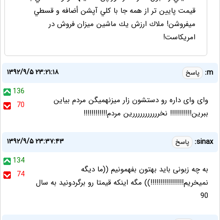
قيمت پايين تر از همه جا با كلي آپشن أضافه و قسطي
ميفروشن! ملاك ارزش يك ماشين ميزان فروش در
امريكاست!
۱۳۹۲/۹/۵ ۲۳:۲۱:۱۸
m:
پاسخ
136
وای وای داره رو دستشون زار میزنهمیگن مردم بیاین
70
ببرین!!!!!!!!!!! نخرررررررررررین مردم!!!!!!!!!!!!
۱۳۹۲/۹/۵ ۲۳:۳۷:۴۳
sinax:
پاسخ
134
به چه زبونی باید بهتون بفهمونیم ((ما دیگه
74
نمیخریم!!!!!!!!!!!!!!!!!)) مگه اینکه قیمتا رو برگردونید به سال
90