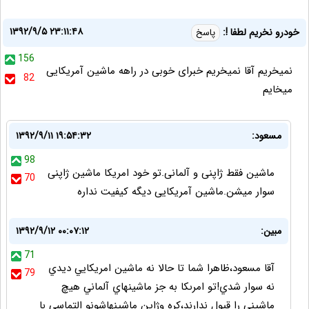
۱۳۹۲/۹/۵ ۲۳:۱۱:۴۸
خودرو نخریم لطفا !:
پاسخ
156
نمیخریم آقا نمیخریم خبرای خوبی در راهه ماشین آمریکایی
82
میخایم
مسعود:
۱۳۹۲/۹/۱۱ ۱۹:۵۴:۳۲
98
ماشین فقط ژاپنی و آلمانی.تو خود امریکا ماشین ژاپنی
70
سوار میشن.ماشین آمریکایی دیگه کیفیت نداره
مبين:
۱۳۹۲/۹/۱۲ ۰۰:۰۷:۱۲
71
آقا مسعود،ظاهرا شما تا حالا نه ماشين امريكايي ديدي
79
نه سوار شدي!تو امرىكا به جز ماشينهاي آلماني هيچ
ماشيني را قبول ندارند،كره وژاپن ماشينهاشونو التماسي با