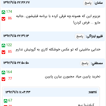
۱۳۹۲/۹/۵ ۲۲:۳۶:۲۷
سامان:
پاسخ
174
عزیزم این که همونه.چه فرقی کرده با برنامه قبلیشون...جالبه
86
مارو ... فرض کردن!‏
۱۳۹۲/۹/۵ ۲۲:۴۹:۱۳
فلیپو اینزاگی:
پاسخ
122
خدایی ماشینی که تو عکس خوشکله کاری به گرونیش ندارم
85
۱۳۹۲/۹/۵ ۲۲:۵۰:۵۰
مصطفي:
پاسخ
164
نخريد پايين مياد مجبورن بيارن پايين
77
۱۳۹۲/۹/۱۱ ۱۱:۰۴:۴۳
sami:
67
کـادنـزا یـه