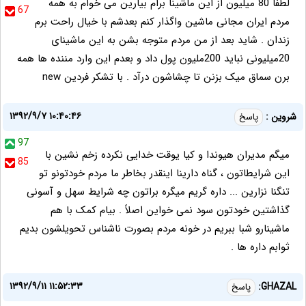
لطفا 80 میلیون از این ماشینا برام بیارین می خوام به همه
67
مردم ایران مجانی ماشین واگذار کنم بعدشم با خیال راحت برم
زندان . شاید بعد از من مردم متوجه بشن به این ماشینای
20میلیونی نباید 200ملیون پول داد و بعدم این وارد مننده ها همه
برن سماق میک بزنن تا چشاشون درآد . با تشکر فردین new
۱۳۹۲/۹/۷ ۱۰:۴۰:۴۶
شروین :
پاسخ
97
میگم مدیران هیوندا و کیا یوقت خدایی نکرده زخم نشین با
85
این شرایطاتون ، گناه دارینا اینقدر بخاطر ما مردم خودتونو تو
تنگنا نزارین ... داره گریم میگره براتون چه شرایط سهل و آسونی
گذاشتین خودتون سود نمی خواین اصلاً . بیام کمک با هم
ماشینارو شبا ببریم در خونه مردم بصورت ناشناس تحویلشون بدیم
ثوابم داره ها .
۱۳۹۲/۹/۱۱ ۱۱:۵۲:۳۳
GHAZAL:
پاسخ