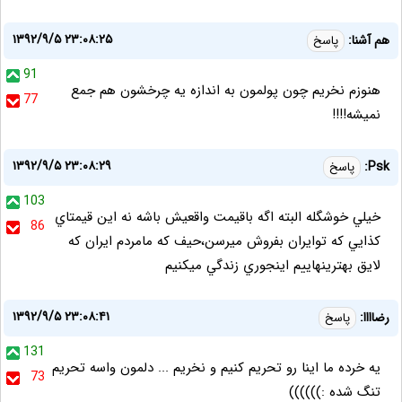
۱۳۹۲/۹/۵ ۲۳:۰۸:۲۵
هم آشنا:
پاسخ
91
هنوزم نخریم چون پولمون به اندازه یه چرخشون هم جمع
77
نمیشه!!!!
۱۳۹۲/۹/۵ ۲۳:۰۸:۲۹
Psk:
پاسخ
103
خيلي خوشگله البته اگه باقيمت واقعيش باشه نه اين قيمتاي
86
كذايي كه توايران بفروش ميرسن،حيف كه مامردم ايران كه
لايق بهترينهاييم اينجوري زندگي ميكنيم
۱۳۹۲/۹/۵ ۲۳:۰۸:۴۱
رضاااا:
پاسخ
131
یه خرده ما اینا رو تحریم کنیم و نخریم ... دلمون واسه تحریم
73
تنگ شده :))))))