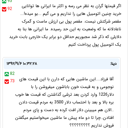
93
اگر قیمتها گران به نظر می رسه و اکثر ما ایرانی ها توانایی
92
خرید چنین اتومبیل هایی را نداریم و می گیم ...بو میده!...
مقصر شرکتش نیست. مقصر پول بی ارزش ماست و گمرک
ناعادلانه ما که وضعیت به این حد رسیده. ما ایرانی ها بنا به
دلایلی که ذکر شد مجبوریم حداقل دو برابر یک خارجی بابت خرید
یک اتومبیل پول پرداخت کنیم
دینا:
۱۳۹۲/۹/۶ ۱۰:۳۲:۲۸
82
آقا فرزاد....این ماشین هایی که دارن با این قیمت های
73
نوجومی و به قیمت خون باباشون میفروشن را با
دلار1226 وارد کردن بعد ترشی گذاشتن که قیمت ها خوب
بره بالا و بعد با احتساب دلار 3500 به مردم قیمت دادن
..الان هم میبینن دلار افت کرده به دست و پای مردم
افتادن..چرا تا دو ماه پیش ما ماشین میخواستیم میگفتن
فروش نداریم ؟؟؟؟؟؟؟؟؟