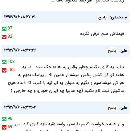
زندگيت لذت ببر . هر چقد ميخواد باشه ...
۱۳۹۲/۹/۶ ۰۸:۲۷:۳۱
م محمدی:
پاسخ
87
قیمتاش هیچ فرقی نکرده
82
۱۳۹۲/۹/۶ ۰۸:۳۶:۴۶
علی:
پاسخ
102
بیاید یه کاری بکنیم چطور وقتی یه sms جک میاد . تو یه
85
هفته تو کل کشور پخش میشه از همین الان پیامک بدیم به
هر کی میشناسیم و بگیم به عنوان یه ایرانیه با غیرت تا 6 ماه هیچ
ماشینی ثبت نام نکنیم (چه سایپا چه ایران خودرو و چه خارجی )
۱۳۹۲/۹/۶ ۰۸:۳۷:۰۶
علی:
پاسخ
96
و از همه درخواست کنیم بفرستن واسه بقیه باید کاری کرد این
69