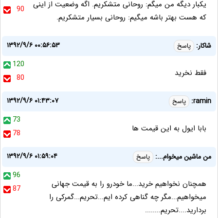
یکبار دیگه من میگم: روحانی متشکریم. اگه وضعیت از اینی
90
که هست بهتر باشه میگیم: روحانی بسیار متشکریم.
۱۳۹۲/۹/۶ ۰۰:۵۶:۵۳
شاکار:
پاسخ
120
فقط نخرید
80
۱۳۹۲/۹/۶ ۰۱:۴۳:۰۷
ramin:
پاسخ
73
بابا ایول به این قیمت ها
78
۱۳۹۲/۹/۶ ۰۱:۵۹:۰۴
من ماشین میخوام...:
پاسخ
96
همچنان نخواهیم خرید...ما خودرو را به قیمت جهانی
87
میخواهیم...مگر چه گناهی کرده ایم...تحریم...گمرکی را
بردارید....تحریم........