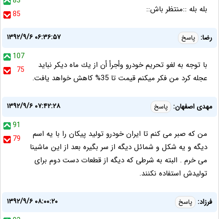
83
بله بله ::منتظر باش::
85
۱۳۹۲/۹/۶ ۰۶:۳۶:۵۷
رضا:
پاسخ
107
با توجه به لغو تحريم خودرو وأجرأ أن از يك ماه ديكر نبايد
75
عجله كرد من فكر ميكنم قيمت تا 35% كاهش خواهد يافت.
۱۳۹۲/۹/۶ ۰۷:۴۲:۲۸
مهدی اصفهان:
پاسخ
91
من که صبر می کنم تا ایران خودرو تولید پیکان را با یه اسم
79
دیگه و یه شکل و شمائل دیگه از سر بگیره بعد از این ماشینا
می خرم . البته به شرطی که دیگه از قطعات دست دوم برای
تولیدش استفاده نکنند.
۱۳۹۲/۹/۶ ۰۸:۰۰:۲۰
فرزاد:
پاسخ