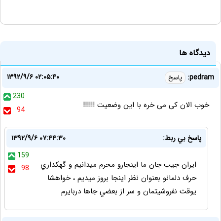
دیدگاه ها
۱۳۹۲/۹/۶ ۰۲:۰۵:۴۰
pedram:
پاسخ
230
خوب الان کی می خره با این وضعیت !!!!!!
94
پاسخ بي ربط:
۱۳۹۲/۹/۶ ۰۷:۴۴:۳۰
159
ايران جيب جان ما اينجارو محرم ميدانيم و گهكداري
98
حرف دلمانو بعنوان نظر اينجا بروز ميديم ، خواهشا
يوقت نفروشيتمان و سر از بعضي جاها دربايرم