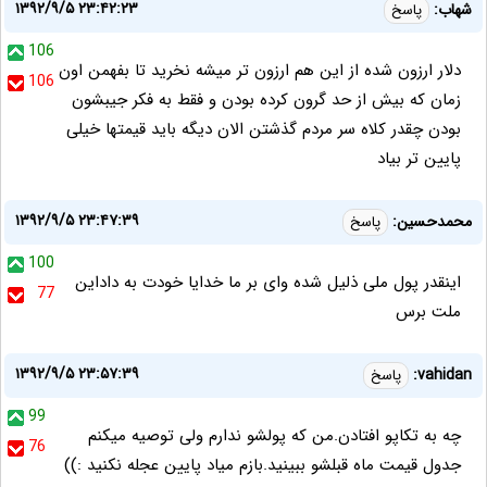
۱۳۹۲/۹/۵ ۲۳:۴۲:۲۳
شهاب:
پاسخ
106
دلار ارزون شده از این هم ارزون تر میشه نخرید تا بفهمن اون
106
زمان که بیش از حد گرون کرده بودن و فقط به فکر جیبشون
بودن چقدر کلاه سر مردم گذشتن الان دیگه باید قیمتها خیلی
پایین تر بیاد
۱۳۹۲/۹/۵ ۲۳:۴۷:۳۹
محمدحسین:
پاسخ
100
اینقدر پول ملی ذلیل شده وای بر ما خدایا خودت به داداین
77
ملت برس
۱۳۹۲/۹/۵ ۲۳:۵۷:۳۹
vahidan:
پاسخ
99
چه به تکاپو افتادن.من که پولشو ندارم ولی توصیه میکنم
76
جدول قیمت ماه قبلشو ببینید.بازم میاد پایین عجله نکنید :))