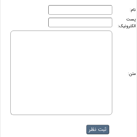
نام:
پست
الکترونیک:
متن: