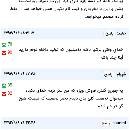
پیامک همه گیر بشه باید کاری کرد این دو کمپانی ورشکسته
بشن و این با نخریدن و ثبت نام نکردن عملی خواهد شد.. . فقط
اراده مصمم میخواهد.
۱۳۹۲/۹/۶ ۰۸:۴۱:۱۷
حامد:
پاسخ
78
خداي وقتي پرشيا باشه ٤٠ميليون كه توليد داخله توقع داريد
90
أينا چند باشه
۱۳۹۲/۹/۶ ۰۹:۰۷:۲۸
شهرام:
پاسخ
85
یه جوری گفتن فروش ویژه که من فکر کردم خدای نکرده
82
میخوان تخفیف کلی بدن دیدم نخیر تخفیف که نیست هیچ
گرانتر هم شده
۱۳۹۲/۹/۶ ۰۹:۴۲:۴۶
saeed:
پاسخ