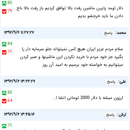
85
دلار اومد پایین ماشین رفت بالا توافق کردیم باز رفت بالا باج
79
دادن ما باید خرجشو بدیم
۱۳۹۲/۹/۶ ۱۱:۲۷:۲۷
محمد:
پاسخ
84
سلام مردم عزیز ایران هیچ کس نمیتواند جلو سرمایه دار را
71
بگیرد جز خود مردم با خرید نکردن این ماشینها و صبر کردن
میتوانیم به خواسته خود برسیم به امید آن روز
۱۳۹۲/۹/۶ ۱۳:۲۲:۲۷
علی:
پاسخ
85
ارزون میشه با دلار 2000 تومانی انشا ا...
64
۱۳۹۲/۹/۶ ۱۳:۴۵:۱۶
ارش:
پاسخ
71