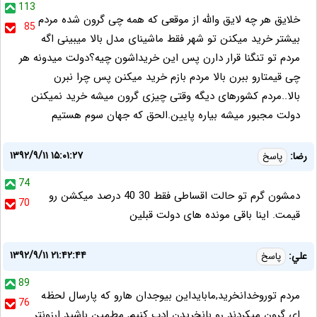
113
خلایق هر چه لایق والله از موقعی که همه چی گرون شده مردم
85
بیشتر خرید میکنن تو شهر فقط ماشینای مدل بالا میبینی اگه
مردم تو تنگنا قرار دارن پس این خریداشون چیه؟دولت میدونه هر
چی قیمتارو ببرن بالا مردم بازم خرید میکنن پس چرا نبرن
بالا..مردم کشورهای دیگه وقتی چیزی گرون میشه خرید نمیکنن
دولت مجبور میشه بیاره پایین.الحق که جهان سوم هستیم
۱۳۹۲/۹/۱۱ ۱۵:۰۱:۲۷
رضا:
پاسخ
74
دمشون گرم تو حالت اقساطی فقط 30 40 درصد میکشن رو
70
قیمت. اینا باقی مونده های دولت قبلین
۱۳۹۲/۹/۱۱ ۲۱:۴۲:۴۴
ﻋﻠﻲ:
پاسخ
89
ﻣﺮﺩﻡ ﺗﻮﺭﻭﺧﺪاﻧﺨﺮﻳﺪ,ﻣﺎﺑﺎﻳﺪاﻳﻦ ﺑﻴﻮﺟﺪاﻥ ﻫﺎﺭﻭ ﻛﻪ ﭘﺎﺭﺳﺎﻝ ﻟﺤﻆﻪ
76
اﻱ ﮔﺮﻭن ﻣﻴﻜﺮﺩﻧﺪ ﺭﻭ ﺑﺎﻧﺨﺮﻳﺪﻥ اﺩﺏ ﻛﻨﻴﻢ, ﻣﻂﻤﻴﻦ ﺑﺎﺷﻴﺪ اﺭﺯﻭﻧﺘﺮ