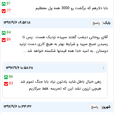
81
بابا دلارهم که برگشت رو 3000 همه ول معطلیم
77
۱۳۹۲/۹/۶ ۰۹:۵۲:۱۸
بابک:
پاسخ
84
آقای روحانی دیشب گفتند سپیده نزدیک هست...پس تا
89
رسیدن صبح سپید و شرایط بهتر به هیچ کاری دست نزنید
دوستان...به امید خدا همه قیمتها شکسته خواهد شد....
۱۳۹۲/۹/۶ ۱۰:۵۸:۲۸
:
86
زهی خیال باطل.شاید یادتون نیاد بابا جنگ تموم شد
83
هیچی ارزون نشد این که تحریمه .فقط سرکاریم
۱۳۹۲/۹/۶ ۱۰:۳۳:۳۲
شهروز:
پاسخ