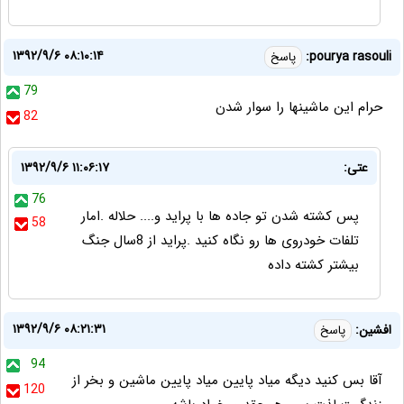
۱۳۹۲/۹/۶ ۰۸:۱۰:۱۴
pourya rasouli:
پاسخ
79
حرام اين ماشينها را سوار شدن
82
عتی:
۱۳۹۲/۹/۶ ۱۱:۰۶:۱۷
76
پس کشته شدن تو جاده ها با پراید و.... حلاله .امار
58
تلفات خودروی ها رو نگاه کنید .پراید از 8سال جنگ
بیشتر کشته داده
۱۳۹۲/۹/۶ ۰۸:۲۱:۳۱
افشين:
پاسخ
94
آقا بس كنيد ديگه مياد پايين مياد پايين ماشين و بخر از
120