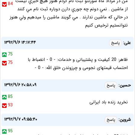
من در مرداد ماه سورنتو ثبت نام كردم هنوز هيچ خبري نيست
84
از ماشين . نمي دونم چه جوري دارن دوباره ثبت نام مي كنند
در حالي كه ماشين ندارند . مي گويند ماشين را ميدهيم ولي هنوز
نتوانستيم ترخيص كنيم
۱۳۹۲/۹/۶ ۱۴:۱۷:۴۴
علی:
پاسخ
75
ظاهر: 20 کیفیت و پشتیبانی و خدمات: - 0 - انضباط با
75
احتساب قیمتهای نجومی و چرزوندن خلق الله: - 0 -
۱۳۹۲/۹/۶ ۲۰:۵۸:۰۹
حسین:
پاسخ
85
نخرید زنده باد ایرانی
93
۱۳۹۲/۹/۷ ۰۹:۵۵:۴۰
شروین:
پاسخ
95