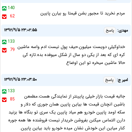
140
مردم نخرید تا مجبور بشن قیمتا رو بیارن پایین
62
۱۳۹۲/۹/۵ ۲۳:۰۲:۵۵
مهدی:
پاسخ
133
خداوکیلی دویست میلیون.حیف پول نیست ادم واسه ماشین
79
کره ای که بعد از یکی دو سال از شکل میوفده بده.تازه کی
حالا ماشین میخره تو این اوضاع
۱۳۹۲/۹/۵ ۲۳:۰۳:۵۰
امیر ج:
پاسخ
133
جالبه قیمت بازار خیلی پایینتر از نمایندگی هست.مطمعن
85
باشین انچنان قیمت ها بیاین پایین همان جوری که دلار و
سکه اومد پایین خودرو هم میاد پایین یک سری تو بنگاه ها بزنید
دارن التماس میکنن بفروشن خریدار نیست فروشنده ها همه جوره
کنار میاین این خودش نشان میده خودرو باید بیاین پایین.