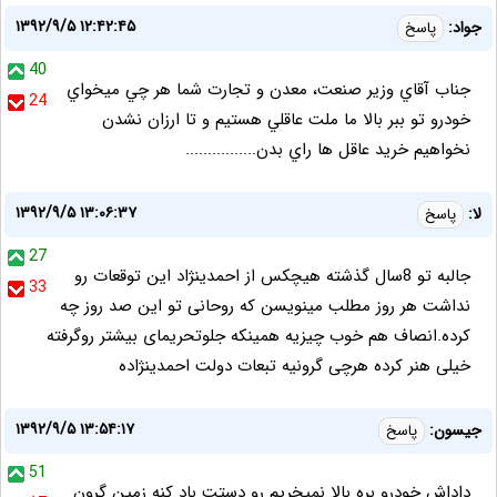
۱۳۹۲/۹/۵ ۱۲:۴۲:۴۵
جواد:
پاسخ
40
جناب آقاي وزیر صنعت، معدن و تجارت شما هر چي ميخواي
24
خودرو تو ببر بالا ما ملت عاقلي هستيم و تا ارزان نشدن
نخواهيم خريد عاقل ها راي بدن................
۱۳۹۲/۹/۵ ۱۳:۰۶:۳۷
لا:
پاسخ
27
جالبه تو 8سال گذشته هیچکس از احمدینژاد این توقعات رو
33
نداشت هر روز مطلب مینویسن که روحانی تو این صد روز چه
کرده.انصاف هم خوب چیزیه همینکه جلوتحریمای بیشتر روگرفته
خیلی هنر کرده هرچی گرونیه تبعات دولت احمدینژاده
۱۳۹۲/۹/۵ ۱۳:۵۴:۱۷
جیسون:
پاسخ
51
داداش خودرو بره بالا نمیخریم رو دستت باد کنه زمین گرون