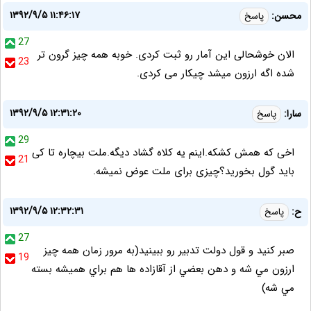
۱۳۹۲/۹/۵ ۱۱:۴۶:۱۷
محسن:
پاسخ
27
الان خوشحالی این آمار رو ثبت کردی. خوبه همه چیز گرون تر
23
شده اگه ارزون میشد چیکار می کردی.
۱۳۹۲/۹/۵ ۱۲:۳۱:۲۰
سارا:
پاسخ
29
اخی که همش کشکه.اینم یه کلاه گشاد دیگه.ملت بیچاره تا کی
21
باید گول بخورید؟چیزی برای ملت عوض نمیشه.
۱۳۹۲/۹/۵ ۱۲:۳۲:۳۱
ح:
پاسخ
27
صبر کنيد و قول دولت تدبير رو ببينيد(به مرور زمان همه چيز
19
ارزون مي شه و دهن بعضي از آقازاده ها هم براي هميشه بسته
مي شه)