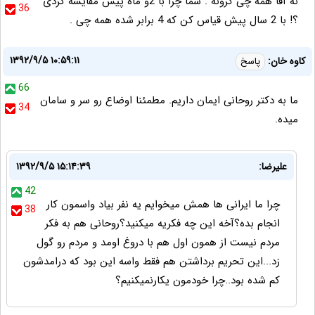
نه آقا همه چی گرونه . شما چرا با 2و ماه پیش مقایسه کردی
36
؟! با 2 سال پیش قیاس کن که 4 برابر شده همه چی .
۱۳۹۲/۹/۵ ۱۰:۵۹:۱۱
کاوه خان:
پاسخ
66
ما به دکتر روحانی ایمان داریم. مطمئنا اوضاع رو سر و سامان
34
میده.
علیرضا:
۱۳۹۲/۹/۵ ۱۵:۱۴:۳۹
42
چرا ما ایرانی ها همش میخوایم یه نفر بیاد واسمون کار
38
انجام بده؟آخه این چه فکریه میکنید؟روحانی هم به فکر
مردم نیست از همون اول هم با دروغ اومد و مردم رو گول
زد...این تحریم برداشتن هم فقط واسه این بود که درامدشون
کم شده بود..چرا خودمون یکارنمیکنیم؟