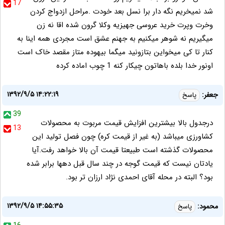
17
شد نمیخریم نگه دار برا نسل بعد خودت .مراحل ازدواج کردن
وخرت وپرت خرید عروسی جهیزیه وکلا گرون شده اقا نه زن
میگیریم نه شوهر میکنیم به جهنم عشق است مجردی همه اینا به
کنار تا کی میخواین بتازونید میگما بیهوده متاز مقصد خاک است
اونور خدا بلده باهاتون چیکار کنه 1 چوب اماده کرده
۱۳۹۲/۹/۵ ۱۴:۲۲:۱۹
جعفر:
پاسخ
39
درجدول بالا بیشترین افزایش قیمت مربوت به محصولات
13
کشاورزی میباشد (به غیر از قیمت کره) چون فصل تولید این
محصولات گذشته است طبیعتا قیمت آن بالا خواهد رفت.آیا
یادتان نیست که قیمت گوجه در چند سال قبل دهها برابر شده
بود؟ البته در محله آقای احمدی نژاد ارزان تر بود.
۱۳۹۲/۹/۵ ۱۴:۵۵:۳۵
محمود:
پاسخ