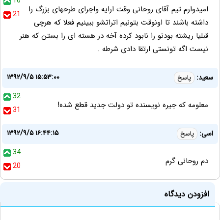
16
امیدوارم تیم آقای روحانی وقت ارایه واجرای طرحهای بزرگ را
21
داشته باشند تا اونوقت بتونیم اتراتشو ببینیم فعلا که هرچی
قبلیا ریشته بودنو را نابود کرده آخه در هسته ای را بستن که هنر
نیست اگه تونستی ارتقا دادی شرطه .
۱۳۹۲/۹/۵ ۱۵:۵۳:۰۰
سعید:
پاسخ
32
معلومه که جیره نویسنده تو دولت جدید قطع شده!
31
۱۳۹۲/۹/۵ ۱۶:۴۴:۱۵
اسی:
پاسخ
34
دم روحانی گرم
20
افزودن دیدگاه