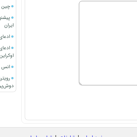
چین ا
پیشنه
ایران
ادعای
ادعای 
اوکراین
انس ج
رویتر
دوش‌پرت