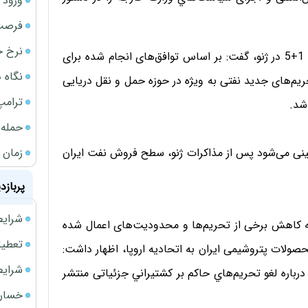
ورود سه 
فرصت‌
نرخ ج
علی اکبر صفایی با استقبال از توافق هسته‌ای ایران و گروه 1+5 در ژنو، گفت: بر اساس توافق‌های انجام شده برای
نگاه د
 و تحریم‌های جدید نفتی به ویژه در حوزه حمل و نقل دریایی
ترامپ
شد.
حمله 
زمان ش
ینی می‌شود پس از مذاکرات ژنو، سطح فروش نفت ایران
پربازد
شرایط فروش 
ه کاهش برخی از تحریم‌ها و محدودیت‌های اعمال شده
تعطیلی ادا
لات پتروشیمی ایران به اتحادیه اروپا، اظهار داشت:
شرایط فرو
 این وجود در متن پیش نویس توافق ایران و گروه 1+5، درباره لغو تحريم‌هاي حاكم بر كشتيراني جزئیاتی منتشر
خسارت