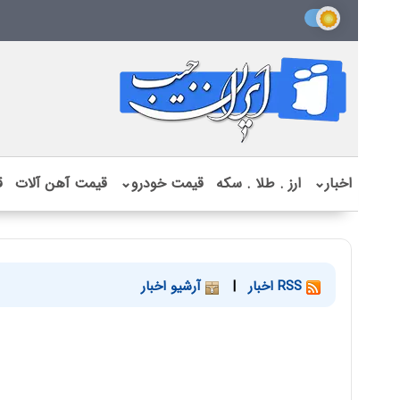
اخبار
⌄
ارز . طلا . سکه
قیمت خودرو
⌄
قیمت آهن آلات
ق
RSS اخبار
|
آرشیو اخبار