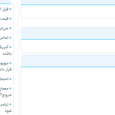
قبل ا
قیمت آپار
سی‌ان
تماس 
آمریک
باشند
قرار داد
احتما
معمای
خروج؟
ترامپ
شود