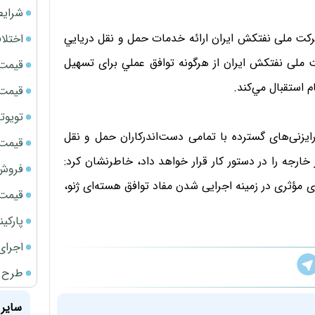
شرایط
رکت ملی نفتکش ایران ارائه خدمات حمل و نقل دريايي
اختلا
ملی نفتکش ایران از هرگونه توافق عملي برای تسهيل
قیمت سک
 استقبال مي‌کند.
قیمت سک
تویوتا bZ5 برای نخستین بار وارد بازار ای
ایزنی‌های گسترده با تمامی دست‌اندرکاران حمل و نقل
قیمت سک
خارجه را در دستور کار قرار خواهد داد، خاطرنشان کرد:
فروش فور
مؤثری در زمینه اجرایی شدن مفاد توافق هسته‌ای ژنو،
قیمت ج
پارکی
اجرای
طرح ج
سایر 