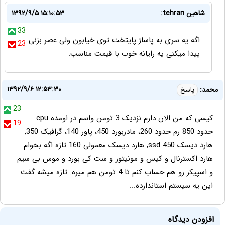
شاهین tehran:
۱۳۹۲/۹/۵ ۱۵:۱۰:۵۳
33
اگه یه سری به پاساژ پایتخت توی خیابون ولی عصر بزنی
23
پیدا میکنی یه رایانه خوب با قیمت مناسب.
۱۳۹۲/۹/۶ ۱۲:۵۳:۳۰
محمد:
پاسخ
23
کیسی که من الان دارم نزدیک 3 تومن واسم در اومده cpu
19
حدود 850 رم حدود 260، مادربورد 450، پاور 140، گرافیک 350,
هارد دیسک ssd 450, هارد دیسک معمولی 160 تازه اگه بخوام
هارد اکسترنال و کیس و مونیتور و ست کی بورد و موس بی سیم
و اسپیکر رو هم حساب کنم تا 4 تومن هم میره. تازه میشه گفت
این یه سیستم استاندارده...
افزودن دیدگاه