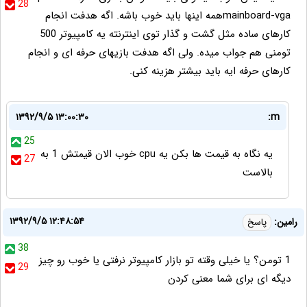
28
mainboard-vgaهمه اینها باید خوب باشه. اگه هدفت انجام
کارهای ساده مثل گشت و گذار توی اینترنته یه کامپیوتر 500
تومنی هم جواب میده. ولی اگه هدفت بازیهای حرفه ای و انجام
کارهای حرفه ایه باید بیشتر هزینه کنی.
۱۳۹۲/۹/۵ ۱۳:۰۰:۳۰
m:
25
یه نگاه به قیمت ها بکن یه cpu خوب الان قیمتش 1 به
27
بالاست
۱۳۹۲/۹/۵ ۱۲:۴۸:۵۴
رامین:
پاسخ
38
1 تومن؟ یا خیلی وقته تو بازار کامپیوتر نرفتی یا خوب رو چیز
29
دیگه ای برای شما معنی کردن