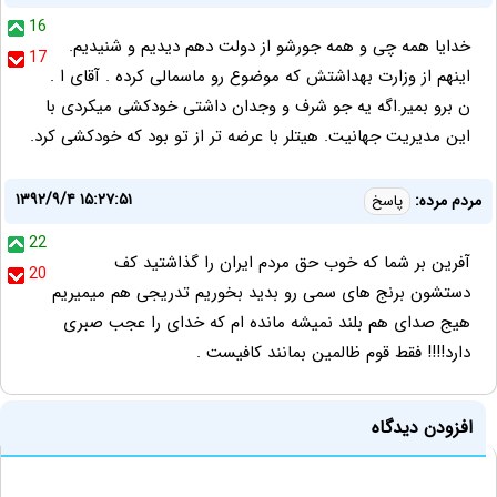
16
خدایا همه چی و همه جورشو از دولت دهم دیدیم و شنیدیم.
17
اینهم از وزارت بهداشتش که موضوع رو ماسمالی کرده . آقای ا .
ن برو بمیر.اگه یه جو شرف و وجدان داشتی خودکشی میکردی با
این مدیریت جهانیت. هیتلر با عرضه تر از تو بود که خودکشی کرد.
۱۳۹۲/۹/۴ ۱۵:۲۷:۵۱
مردم مرده:
پاسخ
22
آفرین بر شما که خوب حق مردم ایران را گذاشتید کف
20
دستشون برنج های سمی رو بدید بخوریم تدریجی هم میمیریم
هیج صدای هم بلند نمیشه مانده ام که خدای را عجب صبری
دارد!!!! فقط قوم ظالمین بمانند کافیست .
افزودن دیدگاه