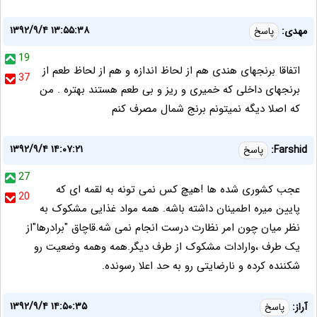
۱۳۹۲/۹/۴ ۱۳:۵۵:۳۸
مهدی:
پاسخ
19
اتفاقا برنجهای هندی هم از لحاظ اندازه و هم از لحاظ طعم از
37
برنجهای داخلی که خمیری و ریز و بی طعم هستند بهتره . من
که اصلا دیگه نمیتونم برنج شمال مصرف کنم
۱۳۹۲/۹/۴ ۱۴:۰۷:۲۱
Farshid:
پاسخ
27
عجب کشوری شده ها !هیچ کس نمی تونه به لقمه ای که
20
پایین میره اطمینان داشته باشه. همه مواد غذایی مشکوک به
نظر میان چون امر نظارت درست انجام نمی شه.قاچاق "برادرها"از
یک طرف ،وارادات مشکوک از طرف دیگر.همه وهمه وضعیت رو
شکننده کرده و نارضایتی رو به حد اعلا رسونده.
۱۳۹۲/۹/۴ ۱۴:۵۰:۳۵
آراز:
پاسخ