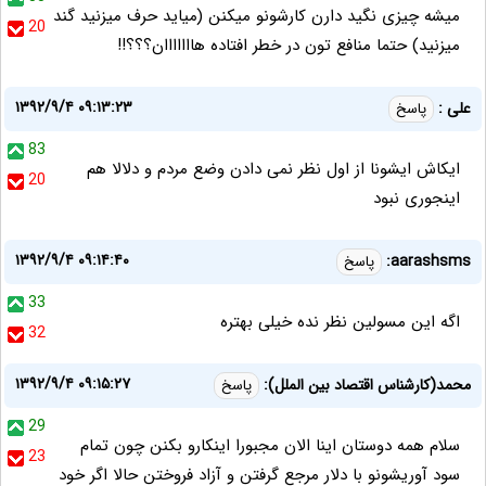
میشه چیزی نگید دارن کارشونو میکنن (میاید حرف میزنید گند
20
میزنید) حتما منافع تون در خطر افتاده هااااااان؟؟؟!!
۱۳۹۲/۹/۴ ۰۹:۱۳:۲۳
علی :
پاسخ
83
ایکاش ایشونا از اول نظر نمی دادن وضع مردم و دلالا هم
20
اینجوری نبود
۱۳۹۲/۹/۴ ۰۹:۱۴:۴۰
aarashsms:
پاسخ
33
اگه این مسولین نظر نده خیلی بهتره
32
۱۳۹۲/۹/۴ ۰۹:۱۵:۲۷
محمد(کارشناس اقتصاد بین الملل):
پاسخ
29
سلام همه دوستان اینا الان مجبورا اینکارو بکنن چون تمام
23
سود آوریشونو با دلار مرجع گرفتن و آزاد فروختن حالا اگر خود