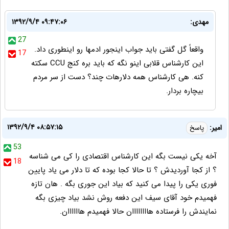
مهدی:
۱۳۹۲/۹/۴ ۰۹:۴۷:۰۶
27
واقعاً گل گفتی باید جواب اینجور ادمها رو اینطوری داد.
17
این کارشناس قلابی اینو نگه که باید بره کنج CCU سکته
کنه. هی کارشناس همه دلارهات چند؟ دست از سر مردم
بیچاره بردار.
۱۳۹۲/۹/۴ ۰۸:۵۷:۱۵
امیر:
پاسخ
53
آخه یکی نیست بگه این کارشناس اقتصادی را کی می شناسه
18
؟ از کجا آوردیدش ؟ تا حالا کجا بوده که تا دلار می یاد پایین
فوری یکی را پیدا می کنید که بیاد این جوری بگه . هان تازه
فهمیدم خود آقای سیف این دفعه روش نشد بیاد چیزی بگه
نمایندش را فرستاده هاااااااان حالا فهمیدم هاااااان.