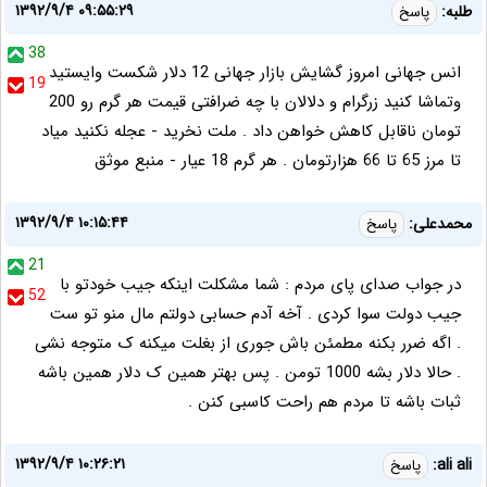
۱۳۹۲/۹/۴ ۰۹:۵۵:۲۹
طلبه:
پاسخ
38
انس جهانی امروز گشایش بازار جهانی 12 دلار شکست وایستید
19
وتماشا کنید زرگرام و دلالان با چه ضرافتی قیمت هر گرم رو 200
تومان ناقابل کاهش خواهن داد . ملت نخرید - عجله نکنید میاد
تا مرز 65 تا 66 هزارتومان . هر گرم 18 عیار - منبع موثق
۱۳۹۲/۹/۴ ۱۰:۱۵:۴۴
محمدعلی:
پاسخ
21
در جواب صدای پای مردم : شما مشکلت اینکه جیب خودتو با
52
جیب دولت سوا کردی . آخه آدم حسابی دولتم مال منو تو ست
. اگه ضرر بکنه مطمئن باش جوری از بغلت میکنه ک متوجه نشی
. حالا دلار بشه 1000 تومن . پس بهتر همین ک دلار همین باشه
ثبات باشه تا مردم هم راحت کاسبی کنن .
۱۳۹۲/۹/۴ ۱۰:۲۶:۲۱
ali ali:
پاسخ