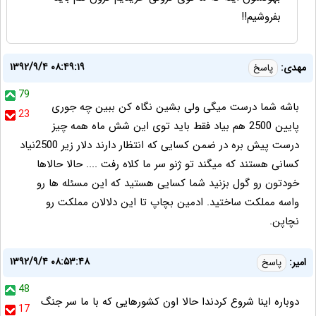
بفروشیم!!
۱۳۹۲/۹/۴ ۰۸:۴۹:۱۹
مهدی:
پاسخ
79
باشه شما درست میگی ولی بشین نگاه کن ببین چه جوری
23
پایین 2500 هم بیاد فقط باید توی این شش ماه همه چیز
درست پیش بره در ضمن کسایی که انتظار دارند دلار زیر 2500نیاد
کسانی هستند که میگند تو ژنو سر ما کلاه رفت .... حالا حالاها
خودتون رو گول بزنید شما کسایی هستید که این مسئله ها رو
واسه مملکت ساختید. ادمین بچاپ تا این دلالان مملکت رو
نچاپن.
۱۳۹۲/۹/۴ ۰۸:۵۳:۴۸
امیر:
پاسخ
48
دوباره اینا شروع کردندا حالا اون کشورهایی که با ما سر جنگ
17