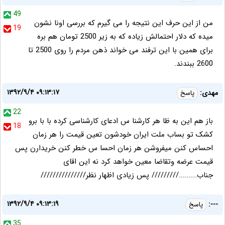
49
من از این حرف این نتیجه را می گیرم که بررسی اونا نشون
19
میده که دلار احتمالش زیاده که به زیر 2500 تومان هم بره
برای همین با این ترفند می خواند ذهن مردم را روی 2500 تا
2600 ببندند.
۱۳۹۲/۹/۴ ۰۹:۱۳:۱۷
مهدی:
پاسخ
22
باز هم این به ظا هر کارشنا س ادعای کارشناسی کرده با با برو
18
کشک تو بساب ملت ایران خودشون تعین قیمت را هر زمان
احساس کنن میفروشن هر زمان احسا س خطر کنن خریدارن پس
قیمت عرضه وتقاضا معین خواهد کرد نه این اقای
جناب.........///////// پس زیادی اظهار نظر///////////////
۱۳۹۲/۹/۴ ۰۹:۱۳:۱۹
---:
پاسخ
35