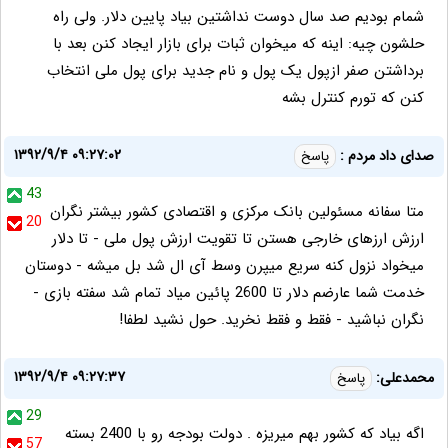
شمام بودیم صد سال دوست نداشتین بیاد پایین دلار. ولی راه
حلشون چیه: اینه که میخوان ثبات برای بازار ایجاد کنن بعد با
برداشتن صفر ازپول یک پول و نام جدید برای پول ملی انتخاب
کنن که تورم کنترل بشه
۱۳۹۲/۹/۴ ۰۹:۲۷:۰۲
صدای داد مردم :
پاسخ
43
متا سفانه مسئولین بانک مرکزی و اقتصادی کشور بیشتر نگران
20
ارزش ارزهای خارجی هستن تا تقویت ارزش پول ملی - تا دلار
میخواد نزول کنه سریع میپرن وسط آی ال شد بل میشه - دوستان
خدمت شما عارضم دلار تا 2600 پائین میاد تمام شد سفته بازی -
نگران نباشید - فقط و فقط نخرید. حول نشید لطفا!
۱۳۹۲/۹/۴ ۰۹:۲۷:۳۷
محمدعلی:
پاسخ
29
اگه بیاد که کشور بهم میریزه . دولت بودجه رو با 2400 بسته
57