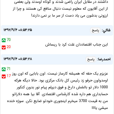
داشتند در مقابل ایران راضی شدند و کوتاه اومدند ولی بعضی
از این آقایون که معلوم نیست دنبال منافع کی هستند و چرا از
ارزونی بدشون می یاد دست از سر ما بر نمی دارند!
۱۳۹۲/۹/۴ ۰۸:۵۴:۲۵
شاكي:
پاسخ
70
اين جناب اقتصاددان غلت كرد با ريساش
20
۱۳۹۲/۹/۴ ۰۸:۵۴:۲۸
احمدرضا:
پاسخ
71
عزیزم یک حقه که همیشه کارساز نیست. اون بابایی که اون روز
17
اومدواون حرفو زد رئیس کل بانک مرکزی بود. حالا دیگه هرکه
1000 دلار تو بالشش دارخ و فوق دیپلم پیام نور بدون کنکور
حسابداری هم داره شده کارشناس اقتصادی. آقا بیا همه دلاراتو
من به قیمت 3700 میخرم اینجوری خودتو ضایع نکن. سوژه خنده
میشی یاااا