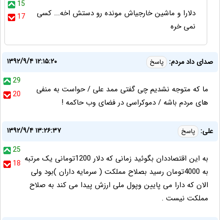
15
دلارا و ماشین خارجیاش مونده رو دستش اخه... کسی
17
نمی خره
۱۳۹۲/۹/۴ ۱۲:۱۵:۲۰
صدای داد مردم:
پاسخ
29
ما که متوجه نشدیم چی گفتی ممد علی / حواست به منفی
20
های مردم باشه / دموکراسی در فضای وب حاکمه !
۱۳۹۲/۹/۴ ۱۳:۲۶:۳۷
علی:
پاسخ
25
به این اقتصاددان بگوئید زمانی که دلار 1200تومانی یک مرتبه
18
به 4000تومان رسید بصلاح مملکت ( سرمایه داران )بود ولی
الان که دارا می پایین وپول ملی ارزش پیدا می کند به صلاح
مملکت نیست .