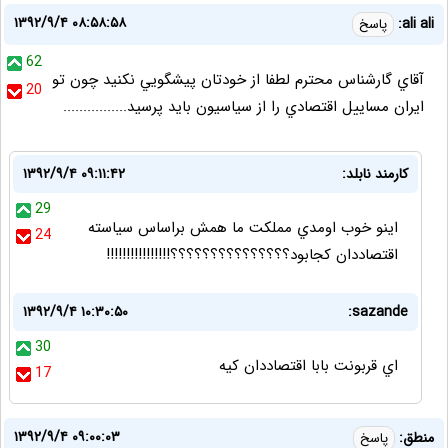
۱۳۹۲/۹/۴ ۰۸:۵۸:۵۸
ali ali:
پاسخ
62
آقاي گارشناس محترم لطفا از خودتان پيشگويي نكنيد چون تو
20
ايران مساييل اقتصادي را از سياسيون بايد پرسيد................
كارمند نابلد:
۱۳۹۲/۹/۴ ۰۹:۱۱:۴۲
29
اينو خوب اومدي مملكت ما همش براساس سياسته
24
اقتصاددان كجابود؟؟؟؟؟؟؟؟؟؟؟؟؟؟؟!!!!!!!!!!!!!!!!
۱۳۹۲/۹/۴ ۱۰:۳۰:۵۰
sazande:
30
اي قربونت بابا اقتصاددان كيه
17
۱۳۹۲/۹/۴ ۰۹:۰۰:۰۳
منطق:
پاسخ