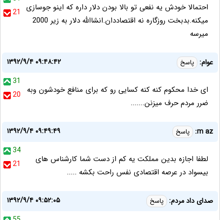
احتمالا خودش یه نفعی تو بالا بودن دلار داره که اینو جوسازی
21
میکنه.بدبخت روزگاره نه اقتصاددان.انشاالله دلار به زیر 2000
میرسه
۱۳۹۲/۹/۴ ۰۹:۴۸:۴۲
عوام:
پاسخ
31
ای خدا محکوم کنه کنه کسایی رو که برای منافع خودشون وبه
20
ضرر مردم حرف میزنن.......
۱۳۹۲/۹/۴ ۰۹:۴۹:۴۹
m az:
پاسخ
34
لطفا اجازه بدین مملکت یه کم از دست شما کارشناس های
21
بیسواد در عرصه اقتصادی نفس راحت بکشه .....
۱۳۹۲/۹/۴ ۰۹:۵۲:۰۵
صدای داد مردم:
پاسخ
55