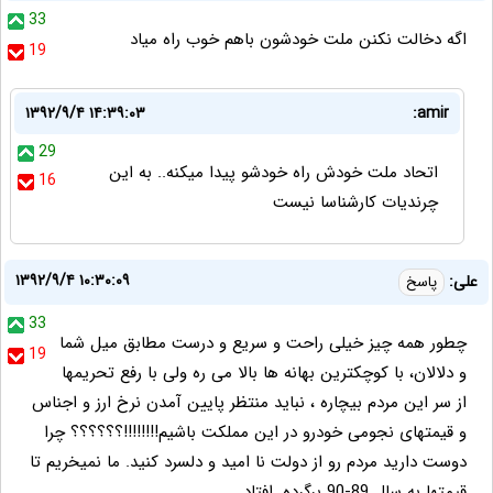
33
اگه دخالت نكنن ملت خودشون باهم خوب راه مياد
19
۱۳۹۲/۹/۴ ۱۴:۳۹:۰۳
amir:
29
اتحاد ملت خودش راه خودشو پیدا میکنه.. به این
16
چرندیات کارشناسا نیست
۱۳۹۲/۹/۴ ۱۰:۳۰:۰۹
علی:
پاسخ
33
چطور همه چیز خیلی راحت و سریع و درست مطابق میل شما
19
و دلالان، با کوچکترین بهانه ها بالا می ره ولی با رفع تحریمها
از سر این مردم بیچاره ، نباید منتظر پایین آمدن نرخ ارز و اجناس
و قیمتهای نجومی خودرو در این مملکت باشیم!!!!!!!!؟؟؟؟؟؟ چرا
دوست دارید مردم رو از دولت نا امید و دلسرد کنید. ما نمیخریم تا
قیمتها به سال 89-90 برگرده. افتاد.