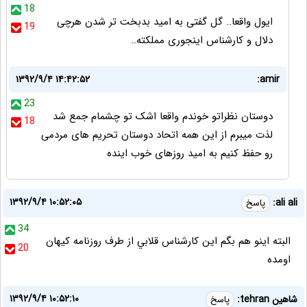
18
ایول واقعا.. گل گفتی به امید بدبخت تر شدن هرچی
19
دلال و کارشناس اینجوری مملکته..
۱۳۹۲/۹/۴ ۱۴:۴۲:۵۲
amir:
23
دوستان نظراتو خوندم واقعا اشک تو چشمام جمع شد
18
لذت میبرم از این همه اتحاد دوستان تحریم های مردمی
رو حفظ کنیم به امید روزهای خوب اینده
۱۳۹۲/۹/۴ ۱۰:۵۲:۰۵
ali ali:
پاسخ
34
البته اينو هم بگم اين كارشناس قلابي از طرف روزنامه كيهان
20
اومده
۱۳۹۲/۹/۴ ۱۰:۵۲:۱۰
شاهین tehran:
پاسخ