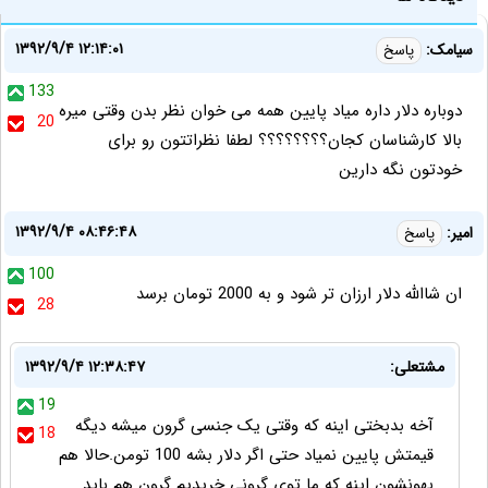
۱۳۹۲/۹/۴ ۱۲:۱۴:۰۱
سیامک:
پاسخ
133
دوباره دلار داره میاد پایین همه می خوان نظر بدن وقتی میره
20
بالا کارشناسان کجان؟؟؟؟؟؟؟؟ لطفا نظراتتون رو برای
خودتون نگه دارین
۱۳۹۲/۹/۴ ۰۸:۴۶:۴۸
امير:
پاسخ
100
ان شاالله دلار ارزان تر شود و به 2000 تومان برسد
28
مشتعلی:
۱۳۹۲/۹/۴ ۱۲:۳۸:۴۷
19
آخه بدبختی اینه که وقتی یک جنسی گرون میشه دیگه
18
قیمتش پایین نمیاد حتی اگر دلار بشه 100 تومن.حالا هم
بهونشون اینه که ما توی گرونی خریدیم گرون هم باید