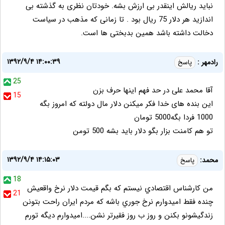
نباید ریالش اینقدر بی ارزش بشه. خودتان نظری به گذشته بی
اندازید هر دلار 75 ریال بود . تا زمانی که مذهب در سیاست
دخالت داشته باشد همین بدبختی ها است.
۱۳۹۲/۹/۴ ۱۴:۰۰:۳۹
رادمهر :
پاسخ
25
آقا محمد علی در حد فهم اینها حرف بزن
15
این بنده های خدا فکر میکنن دلار مال دولته که امروز بگه
1000 فردا بگه5000 تومان
تو هم کامنت بزار بگو دلار باید بشه 500 تومن
۱۳۹۲/۹/۴ ۱۴:۱۵:۰۳
محمد:
پاسخ
18
من كارشناس اقتصادي نيستم كه بگم قيمت دلار نرخ واقعيش
21
چنده فقط اميدوارم نرخ جوري باشه كه مردم ايران راحت بتونن
زندگيشونو بكنن و روز ب روز فقيرتر نشن....اميدوارم ديگه تورم