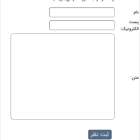
نام:
پست
الکترونیک:
متن: