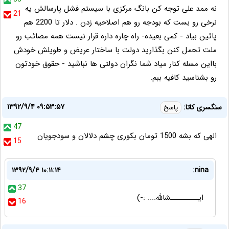
نه ممد علی توجه کن بانگ مرکزی با سیستم فشل پارسالش یه
21
نرخی رو بست که بودجه رو هم اصلاحیه زدن . دلار تا 2200 هم
پائین بیاد - کمی بعیده- راه چاره داره قرار نیست همه مصائب رو
ملت تحمل کنن بگذارید دولت با ساختار عریض و طویلش خودش
بااین مسله کنار میاد شما نگران دولتی ها نباشید - حقوق خودتون
رو بشناسید کافیه ببم.
۱۳۹۲/۹/۴ ۰۹:۵۳:۵۷
سنگسری کاتا:
پاسخ
47
الهی که بشه 1500 تومان بکوری چشم دلالان و سودجویان
15
۱۳۹۲/۹/۴ ۱۰:۱۱:۱۴
nina:
37
ایـــــــــشالله.... :-)
16