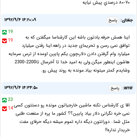
٧٠-٨٠ درصدي پيش نيايه
۱۳۹۲/۹/۴ ۱۴:۲۰:۰۹
جغتای:
پاسخ
19
اینا همش حرفه.یادتون باشه این کارشناسا میگفتن که به
19
توافق نمی رسن و تحریمای جدید در راهه.اینا رفتن میلیارد
میلیارد وام گرفتن دادن دلار،چون یکم پایین اومده از ترس سرمایه
هاشون اینطور میگن.ولی به امید خدا تا آخرسال تا2200-2300
وشایدم کمتر میتونه بیاد.مونده به روند پیش رو.
۱۳۹۲/۹/۴ ۱۴:۳۴:۵۰
amir:
پاسخ
23
اقا ی کارشناس نکنه ماشین خارجیاتون مونده رو دستتون کسی
14
نمی خره نگرانی دلار بیاد پایین؟؟ کشور ما پره از منفعت طلبی
مثل شما.. دورانتون دیگه داره تموم میشه دیگه حرفای مفت
خریدار نداره!!