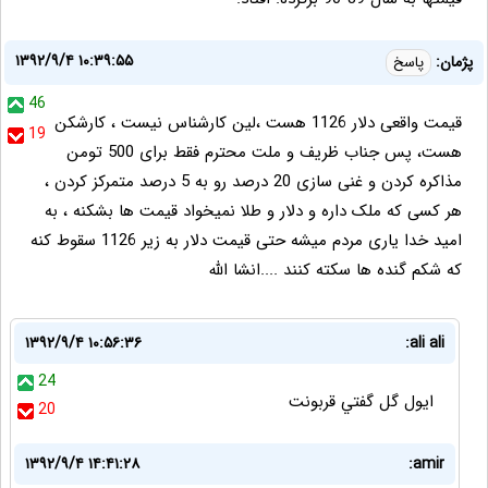
۱۳۹۲/۹/۴ ۱۰:۳۹:۵۵
پژمان:
پاسخ
46
قیمت واقعی دلار 1126 هست ،لین کارشناس نیست ، کارشکن
19
هست، پس جناب ظریف و ملت محترم فقط برای 500 تومن
مذاکره کردن و غنی سازی 20 درصد رو به 5 درصد متمرکز کردن ،
هر کسی که ملک داره و دلار و طلا نمیخواد قیمت ها بشکنه ، به
امید خدا یاری مردم میشه حتی قیمت دلار به زیر 1126 سقوط کنه
که شکم گنده ها سکته کنند ....انشا الله
۱۳۹۲/۹/۴ ۱۰:۵۶:۳۶
ali ali:
24
ايول گل گفتي قربونت
20
۱۳۹۲/۹/۴ ۱۴:۴۱:۲۸
amir: