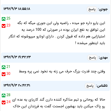
۱۳۹۲/۹/۳ ۱۸:۵۵:۱۸
جودی:
پاسخ
25
این یارو داره جو میده ، راضیه ولی این جوری میگه که بگه
23
این توافق به نفع ایران بوده در صورتی که 100 درصد یه
امتیازایی هم داده که قبول کردن . دارای اونارو میپوشونه که انگار
باید اینطور میشده !
۱۳۹۲/۹/۳ ۱۹:۳۲:۲۳
مهدی:
پاسخ
21
وقتی چند قدرت بزرگ حرف می زنه یه نخود نمی پره وسط
30
۱۳۹۲/۹/۳ ۲۰:۴۲:۴۱
ناشناس:
پاسخ
28
حالا که روحانی و تیم مذاکره کننده دارن گند کاریای یه عده ای
24
رو پاک میکنن باید بهشون اجسنت گفت به فرزندان این خاک