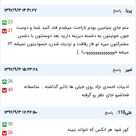
۱۳۹۲/۹/۳ ۱۴:۴۱:۲۷
پريا:
پاسخ
23
منم جاي بنيامين بودم ناراحت ميشدم فك كنيد شما و دوست
21
جون جونيتون يه دشمنه ديرينه داريد بعد دوستتون با دشمن
مشتركتون ميره تو فاز رفاقت و نزديك شدن، حسوديتون نميشه ؟!!
ميشه خوووووووووووووب! :)
۱۳۹۲/۹/۳ ۱۵:۲۳:۲۸
امیر:
پاسخ
26
ادبیات احمدی نژاد روی خیلی ها تاثیر گذاشته .. متاسفانه
43
فحاشیو جای نظر رو گرفته
۱۳۹۲/۹/۳ ۱۷:۴۶:۵۰
علی110:
پاسخ
30
کور شود هر انکس که نتواند ببیند
26