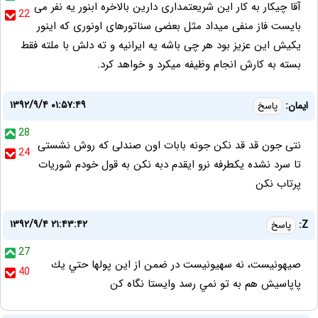
آقا چیکار به کار این شریعتمداری دارین بالاخره ابنور یه نفر می
22
بایست فاز منفی میداد مثل بعضی سناتورهای اونوری که اینور
یکیش این عزیز بود هر چی باشه یه ایرانیه و ته دلش با ملته فقط
بسته به کارش انجام وظیفه میکرد و خواهد کرد.
۱۳۹۲/۹/۴ ۰۱:۵۷:۴۹
ایمان:
پاسخ
28
نتی جون قد قد نکن جونه بابات اون صندلی که روش نشستی
24
تا سرد نشده یکطرفه نرو ایقدم دبه نکن به قول خودم شوریات
پرتاب نکن
۱۳۹۲/۹/۴ ۲۱:۴۳:۴۲
Z:
پاسخ
27
صيهونيست، نه سهيونيست در ضمن از اين پولها حتي يك
40
پاپاسيش هم به تو نمي رسد وايستا نگاه كن