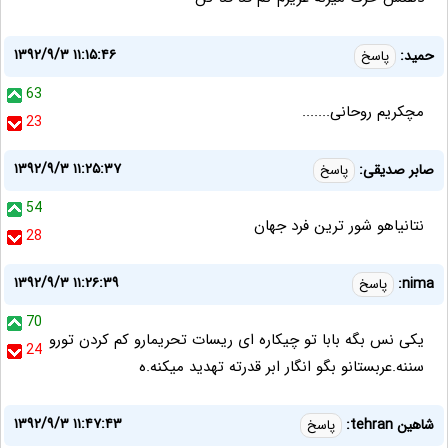
۱۳۹۲/۹/۳ ۱۱:۱۵:۴۶
حمید:
پاسخ
63
مچکریم روحانی.......
23
۱۳۹۲/۹/۳ ۱۱:۲۵:۳۷
صابر صدیقی:
پاسخ
54
نتانیاهو شور ترین فرد جهان
28
۱۳۹۲/۹/۳ ۱۱:۲۶:۳۹
nima:
پاسخ
70
یکی نس بگه بابا تو چیکاره ای ریسات تحریمارو کم کردن تورو
24
سننه.عربستانو بگو انگار ابر قدرته تهدید میکنه.ه
۱۳۹۲/۹/۳ ۱۱:۴۷:۴۳
شاهین tehran:
پاسخ