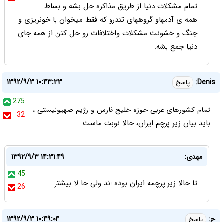
تمام مشکلات دنیا از طریق مذاکره حل بشه و بساط
همه ی آدمهاو گروههای تندرو که فقط میخوان با خونریزی و
جنگ و خشونت مشکلات واختلافات رو حل کنن از همه جای
دنیا جمع بشه.
۱۳۹۲/۹/۳ ۱۰:۴۳:۳۳
Denis:
پاسخ
275
تمام كشورهاى عربى حوزه خليج فارس و رژيم صهيونيستى ،
32
بايد بيان زير پرچم ايران، حالا نوبت ماست
مهدی:
۱۳۹۲/۹/۳ ۱۴:۳۱:۴۹
45
تا حالا زیر پرچمه ایران بوده اند ولی حا لا بیشتر
26
۱۳۹۲/۹/۳ ۱۰:۴۹:۰۴
ح:
پاسخ