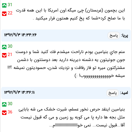
31
این بچمون (عربستان) چی میگه.اون امریکا با این همه قدرت
22
با ما صلح کرد<شما که پخ کنیم همتون فرار میکنید .
۱۳۹۲/۹/۳ ۱۴:۳۴:۲۶
پريا:
پاسخ
30
منم جاي بنيامين بودم ناراحت ميشدم فك كنيد شما و دوست
21
جون جونيتون يه دشمنه ديرينه داريد بعد دوستتون با دشمن
مشتركتون ميره تو فاز رفاقت و نزديك شدن، حسوديتون نميشه ؟!!
ميشه خوووووووووووووب! :)
۱۳۹۲/۹/۳ ۱۴:۳۶:۱۱
امید:
پاسخ
30
بنیامین اینقد حرص نخور عسلم، شیرت خشک می شه بابایی
36
مثل بجه ها داره پا می کوبه رو زمین و می گه قبول نیست
آقا...قبول نیست... نمی خوااااااااااااااااااام...