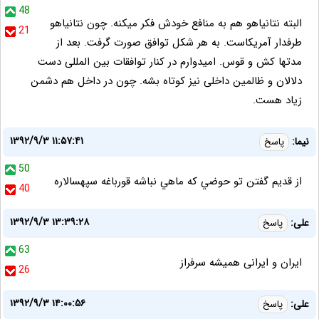
48
البته نتانیاهو هم به منافع خودش فکر میکنه. چون نتانیاهو
21
طرفدار آمریکاست. به هر شکل توافق صورت گرفت. بعد از
مدتها کش و قوس. امیدوارم در کنار توافقات بین المللی دست
دلالان و ظالمین داخلی نیز کوتاه بشه. چون در داخل هم دشمن
زیاد هست.
۱۳۹۲/۹/۳ ۱۱:۵۷:۴۱
نيما:
پاسخ
50
از قديم گفتن تو حوضي كه ماهي نباشه قورباغه سپهسالاره
40
۱۳۹۲/۹/۳ ۱۳:۳۹:۲۸
علی:
پاسخ
63
ایران و ایرانی همیشه سرفراز
26
۱۳۹۲/۹/۳ ۱۴:۰۰:۵۶
علی:
پاسخ