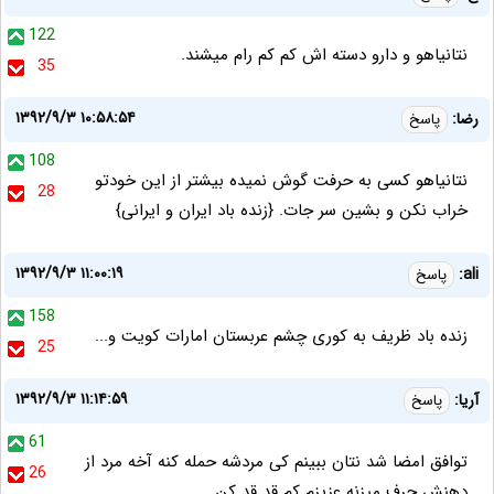
122
نتانياهو و دارو دسته اش کم کم رام ميشند.
35
۱۳۹۲/۹/۳ ۱۰:۵۸:۵۴
رضا:
پاسخ
108
نتانیاهو کسی به حرفت گوش نمیده بیشتر از این خودتو
28
خراب نکن و بشین سر جات. {زنده باد ایران و ایرانی}
۱۳۹۲/۹/۳ ۱۱:۰۰:۱۹
ali:
پاسخ
158
زنده باد ظریف به کوری چشم عربستان امارات کویت و...
25
۱۳۹۲/۹/۳ ۱۱:۱۴:۵۹
آریا:
پاسخ
61
توافق امضا شد نتان ببینم کی مردشه حمله کنه آخه مرد از
26
دهنش حرف میزنه عزیزم کم قد قد کن