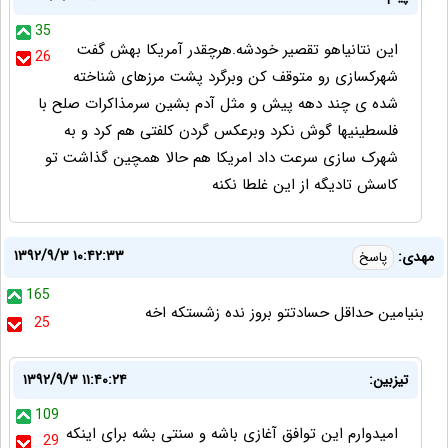
35
این نتانیاهو تقصیر خودشه.هرچقدر آمریکا بهش گفت
26
شهرکسازی رو متوقف کن وبرگرد پشت مرزهای شناخته
شده ی چند دهه پیش و مثل آدم بشین سرمذاکرات صلح با
فلسطینیها گوش نکرد وبرعکس گردن کلفتی هم کرد و به
شهرک سازی سرعت داد امریکا هم حالا همچین گذاشت تو
کاسش تادیگه از این غلطا نکنه
۱۳۹۲/۹/۳ ۱۰:۴۲:۳۳
مهدی:
پاسخ
165
بنیامین حداقل حسادتتو بروز نده زشستکه اخه
25
تیزبین:
۱۳۹۲/۹/۳ ۱۱:۴۰:۲۴
109
امیدوارم این توافق آغازی باشه و سنتی بشه برای اینکه
29