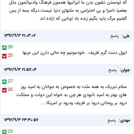
که تونستن نشون بدن ما ایرانیها هممون فرهنگ وادبیاتمون مثل
بعضیا ناسزا و بی احترامی به ملتهای دنیا نیست دیگه بسه از بس
گفتیم مرگ باید بگیم زنده باد اونایی که ازاده اند
۱۳۹۲/۹/۳ ۲۱:۰۴:۰۲
علی:
پاسخ
39
ایول دمت گرم ظریف . خودمونیم چه حالی دارن این عربها
25
۱۳۹۲/۹/۳ ۲۱:۵۷:۰۴
جوان:
پاسخ
27
سلام تبریک به همه ملت به خصوص به جوانان به امید روز
25
های بهتر به امید نابودی هر چی بد خواه این دولت و مملکت
درود بر روحانی درود بر ظریف ودرود بر امریکا.....
۱۳۹۲/۹/۳ ۲۳:۳۰:۵۷
مهدی:
پاسخ
23