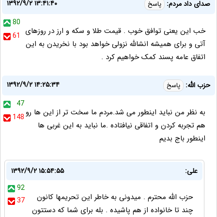
۱۳۹۲/۹/۲ ۱۳:۴۱:۴۰
صدای داد مردم:
پاسخ
80
خب این یعنی توافق خوب . قیمت طلا و سکه و ارز در روزهای
61
آتی و برای همیشه انشالله نزولی خواهد بود با نخریدن به این
اتفاق عامه پسند کمک خواهیم کرد .
۱۳۹۲/۹/۲ ۱۴:۲۵:۳۴
حزب الله:
پاسخ
47
به نظر من نباید اینطور می شد.مردم ما سخت تر از این ها رو
148
هم تجربه کردن و اتفاقی نیافتاده .ما نباید به این غربی ها
اینطور باج بدیم
علی:
۱۳۹۲/۹/۲ ۱۵:۵۴:۵۵
92
حزب الله محترم . میدونی به خاطر این تحریمها کانون
37
چند تا خانواده از هم پاشیده . بله برای شما که دستتون