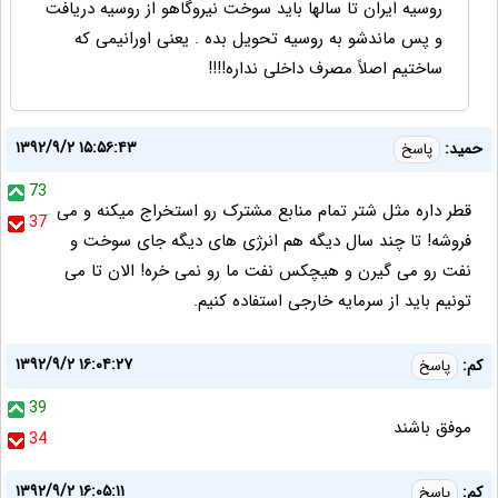
روسیه ایران تا سالها باید سوخت نیروگاهو از روسیه دریافت
و پس ماندشو به روسیه تحویل بده . یعنی اورانیمی که
ساختیم اصلاً مصرف داخلی نداره!!!!
۱۳۹۲/۹/۲ ۱۵:۵۶:۴۳
حمید:
پاسخ
73
قطر داره مثل شتر تمام منابع مشترک رو استخراج میکنه و می
37
فروشه! تا چند سال دیگه هم انرژی های دیگه جای سوخت و
نفت رو می گیرن و هیچکس نفت ما رو نمی خره! الان تا می
تونیم باید از سرمایه خارجی استفاده کنیم.
۱۳۹۲/۹/۲ ۱۶:۰۴:۲۷
کم:
پاسخ
39
موفق باشند
34
۱۳۹۲/۹/۲ ۱۶:۰۵:۱۱
کم:
پاسخ