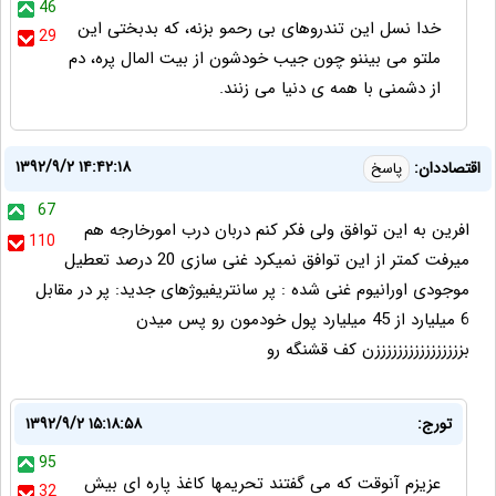
46
خدا نسل این تندروهای بی رحمو بزنه، که بدبختی این
29
ملتو می بیننو چون جیب خودشون از بیت المال پره، دم
از دشمنی با همه ی دنیا می زنند.
۱۳۹۲/۹/۲ ۱۴:۴۲:۱۸
اقتصاددان:
پاسخ
67
افرین به این توافق ولی فکر کنم دربان درب امورخارجه هم
110
میرفت کمتر از این توافق نمیکرد غنی سازی 20 درصد تعطیل
موجودی اورانیوم غنی شده : پر سانتریفیوژهای جدید: پر در مقابل
6 میلیارد از 45 میلیارد پول خودمون رو پس میدن
بززززززززززززززززن کف قشنگه رو
تورج:
۱۳۹۲/۹/۲ ۱۵:۱۸:۵۸
95
عزیزم آنوقت که می گفتند تحریمها کاغذ پاره ای بیش
32