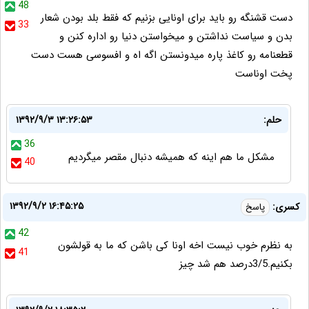
48
دست قشنگه رو باید برای اونایی بزنیم که فقط بلد بودن شعار
33
بدن و سیاست نداشتن و میخواستن دنیا رو اداره کنن و
قطعنامه رو کاغذ پاره میدونستن اگه اه و افسوسی هست دست
پخت اوناست
حلم:
۱۳۹۲/۹/۳ ۱۳:۲۶:۵۳
36
مشکل ما هم اینه که همیشه دنبال مقصر میگردیم
40
۱۳۹۲/۹/۲ ۱۶:۴۵:۲۵
کسری:
پاسخ
42
به نظرم خوب نیست اخه اونا کی باشن که ما به قولشون
41
بکنیم.3/5درصد هم شد چیز