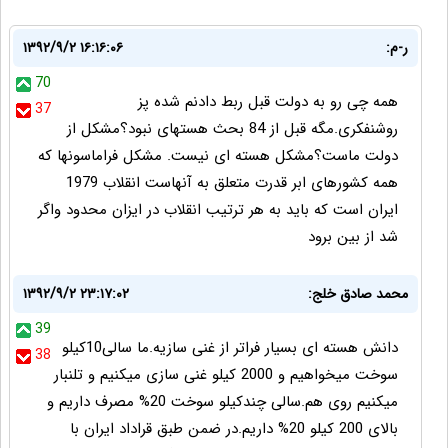
ر-م:
۱۳۹۲/۹/۲ ۱۶:۱۶:۰۶
70
همه چی رو به دولت قبل ربط دادنم شده پز
37
روشنفکری.مگه قبل از 84 بحث هستهای نبود؟مشکل از
دولت ماست؟مشکل هسته ای نیست. مشکل فراماسونها که
همه کشورهای ابر قدرت متعلق به آنهاست انقلاب 1979
ایران است که باید به هر ترتیب انقلاب در ایزان محدود واگر
شد از بین برود
محمد صادق خلج:
۱۳۹۲/۹/۲ ۲۳:۱۷:۰۲
39
دانش هسته ای بسیار فراتر از غنی سازیه.ما سالی10کیلو
38
سوخت میخواهیم و 2000 کیلو غنی سازی میکنیم و تلنبار
میکنیم روی هم.سالی چندکیلو سوخت 20% مصرف داریم و
بالای 200 کیلو 20% داریم.در ضمن طبق قراداد ایران با