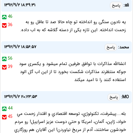
۱۳۹۲/۹/۲ ۱۸:۴۹:۳۱
ali:
پاسخ
46
یه نادون سنگی رو انداخته تو چاه حالا صد تا عاقل رو به
36
زحمت انداخته. این تازه یکی از دسته گلاشه که به اب داده.
۱۳۹۲/۹/۲ ۱۸:۵۶:۵۷
محمد:
پاسخ
56
انشاالله مذاکرات با توافق طرفین تمام میشود و یکسری سود
39
جوکه منتظرند مذاکرات شکست بخورد تا از این اب گل الود
استفاده کنند را نا امید میکند
۱۳۹۲/۹/۲ ۲۰:۲۳:۵۳
MO:
پاسخ
44
بله....پيشرفت، تكنولوژي، توسعه اقتصادي و اقتدار زحمت مي
45
خواد، ژاپن، آلمان، امريكا و حتي دوست عزيز اسراييل! رو مردم
خودشون ساختند، آدم از مريخ نياوردن! اين آقايان هم روزگاري