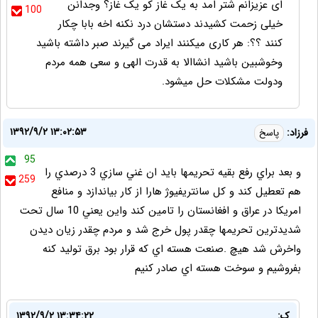
ای عزیزانم شتر امد به یک غاز کو یک غاز؟ وجدانن
100
خیلی زحمت کشیدند دستشان درد نکنه اخه بابا چکار
کنند ؟؟: هر کاری میکنند ایراد می گیرند صبر داشته باشید
وخوشبین باشید انشاالا به قدرت الهی و سعی همه مردم
ودولت مشکلات حل میشود.
۱۳۹۲/۹/۲ ۱۳:۰۲:۵۳
فرزاد:
پاسخ
95
و بعد براي رفع بقيه تحريمها بايد ان غني سازي 3 درصدي را
259
هم تعطيل كند و كل سانتريفيوژ هارا از كار بياندازد و منافع
امريكا در عراق و افغانستان را تامين كند واين يعني 10 سال تحت
شديدترين تحريمها چقدر پول خرج شد و مردم چقدر زيان ديدن
واخرش شد هيچ .صنعت هسته اي كه قرار بود برق توليد كنه
بفروشيم و سوخت هسته اي صادر كنيم
ک:
۱۳۹۲/۹/۲ ۱۳:۳۴:۲۲