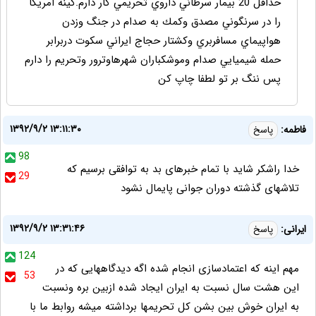
حداقل 20 بيمار سرطاني داروي تحريمي كار دارم.كينه امريكا
را در سرنگوني مصدق وكمك به صدام در جنگ وزدن
هواپيماي مسافربري وكشتار حجاج ايراني سكوت دربرابر
حمله شيميايي صدام وموشكباران شهرهاوترور وتحريم را دارم
پس ننگ بر تو لطفا چاپ كن
۱۳۹۲/۹/۲ ۱۳:۱۱:۳۰
فاطمه:
پاسخ
98
خدا راشکر شاید با تمام خبرهای بد به توافقی برسیم که
29
تلاشهای گذشته دوران جوانی پایمال نشود
۱۳۹۲/۹/۲ ۱۳:۳۱:۴۶
ایرانی:
پاسخ
124
مهم اینه که اعتمادسازی انجام شده اگه دیدگاههایی که در
53
این هشت سال نسبت به ایران ایجاد شده ازبین بره ونسبت
به ایران خوش بین بشن کل تحریمها برداشته میشه روابط ما با