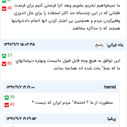
67
ما نمیخواهیم تحریم بشویم وبعد انرا فرصتی کنیم برای فرصت
40
طلبانی که در این چندساله حد اکثر استفاده را برای مال اندوزی
وفقیرکردن مردم و همچنین بی اعتبار کردن انها انجام دادندواینها
هستند که با مذاکره مخالفند.
۱۳۹۲/۹/۲ ۱۵:۰۳:۴۵
يك ايراني:
پاسخ
37
اين توافق به هيچ وجه قابل قبول مانيست وبهتره ديپلماتهاي
80
ما كه عملا" مات شده اند همانجا بمانند.
۱۳۹۲/۹/۲ ۱۹:۱۹:۰۰
hamid:
39
منظورت از ما ؟ احتمالا" مردم ایران که نیست *
43
پرشیا:
۱۳۹۲/۹/۲ ۱۹:۲۹:۵۶