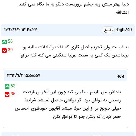
دنیا بهتر میش وبه چشم تروریست دیگر به ما نگاه نمی کنند
انشاالله
۱۳۹۲/۹/۲ ۱۳:۴۰:۲۳
bgb740:
پاسخ
56
بد نیست ولی تحریم اصل کاری که نفت وتبادلات مالیه رو
39
برنداشتن.یک کمی به سمت غربیا سنگینی می کنه کفه ترازو
یارو:
۱۳۹۲/۹/۲ ۱۵:۵۸:۵۷
53
داداش من بایدم سنگینی کنه.چون این آخرین فرصت
35
رسیدن به توافق بود اگر توافقی حاصل نمیشد شرایط
خیلی بغرنج تر از این حرفا میشد.آقایون خودشون احساس
خطر کردن که رفتن جلو تا توافق کنن