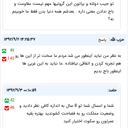
تو جیب دولته و براتون این گرونیها مهم نیست مقاومت و
باج ندادن معنی داره . بعدشم همه دنیا بدن فقط ما خوبینم
نه؟
۱۳۹۲/۹/۲ ۱۴:۲۵:۳۷
حزب الله:
پاسخ
49
به نظر من نباید اینطور می شد.مردم ما سخت تر از این ها رو
143
هم تجربه کردن و اتفاقی نیافتاده .ما نباید به این غربی ها
اینطور باج بدیم
حامد:
۱۳۹۲/۹/۳ ۰۰:۱۰:۵۹
42
شما و امسال شما تو 8 سال به اندازه کافی نظر دادید و
46
وضعیت مملکت رو به فضاحت کشوندید بهتره بقیه
عمرتون رو سکوت اختیار کنید