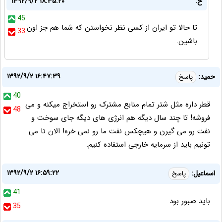
ح:
۱۳۹۲/۹/۲ ۱۸:۳۵:۲۰
45
تا حالا تو ایران از کسی نظر نخواستن که شما هم جز اون
33
باشین.
۱۳۹۲/۹/۲ ۱۶:۴۷:۳۹
حمید:
پاسخ
40
قطر داره مثل شتر تمام منابع مشترک رو استخراج میکنه و می
48
فروشه! تا چند سال دیگه هم انرژی های دیگه جای سوخت و
نفت رو می گیرن و هیچکس نفت ما رو نمی خره! الان تا می
تونیم باید از سرمایه خارجی استفاده کنیم.
۱۳۹۲/۹/۲ ۱۶:۵۹:۲۲
اسماعيل:
پاسخ
41
بايد صبور بود
35