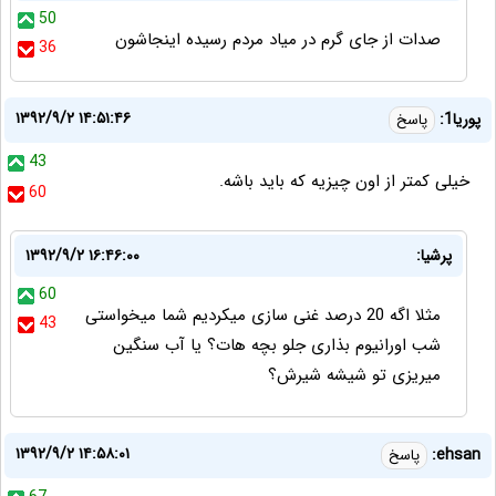
50
صدات از جای گرم در میاد مردم رسیده اینجاشون
36
۱۳۹۲/۹/۲ ۱۴:۵۱:۴۶
پوریا1:
پاسخ
43
خیلی کمتر از اون چیزیه که باید باشه.
60
پرشیا:
۱۳۹۲/۹/۲ ۱۶:۴۶:۰۰
60
مثلا اگه 20 درصد غنی سازی میکردیم شما میخواستی
43
شب اورانیوم بذاری جلو بچه هات؟ یا آب سنگین
میریزی تو شیشه شیرش؟
۱۳۹۲/۹/۲ ۱۴:۵۸:۰۱
ehsan:
پاسخ