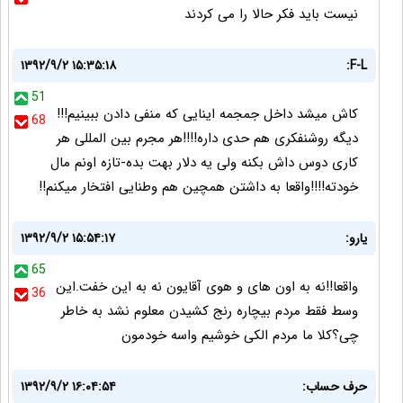
نیست باید فکر حالا را می کردند
۱۳۹۲/۹/۲ ۱۵:۳۵:۱۸
F-L:
51
کاش میشد داخل جمجمه اینایی که منفی دادن ببینیم!!!
68
دیگه روشنفکری هم حدی داره!!!!هر مجرم بین المللی هر
کاری دوس داش بکنه ولی یه دلار بهت بده-تازه اونم مال
خودته!!!!واقعا به داشتن همچین هم وطنایی افتخار میکنم!!
یارو:
۱۳۹۲/۹/۲ ۱۵:۵۴:۱۷
65
واقعا!!نه به اون های و هوی آقایون نه به این خفت.این
36
وسط فقط مردم بیچاره رنج کشیدن معلوم نشد به خاطر
چی؟کلا ما مردم الکی خوشیم واسه خودمون
حرف حساب:
۱۳۹۲/۹/۲ ۱۶:۰۴:۵۴