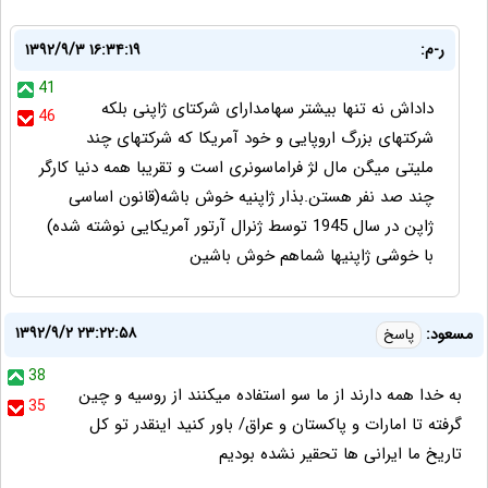
ر-م:
۱۳۹۲/۹/۳ ۱۶:۳۴:۱۹
41
داداش نه تنها بیشتر سهامدارای شرکتای ژاپنی بلکه
46
شرکتهای بزرگ اروپایی و خود آمریکا که شرکتهای چند
ملیتی میگن مال لژ فراماسونری است و تقریبا همه دنیا کارگر
چند صد نفر هستن.بذار ژاپنیه خوش باشه(قانون اساسی
ژاپن در سال 1945 توسط ژنرال آرتور آمریکایی نوشته شده)
با خوشی ژاپنیها شماهم خوش باشین
۱۳۹۲/۹/۲ ۲۳:۲۲:۵۸
مسعود:
پاسخ
38
به خدا همه دارند از ما سو استفاده میکنند از روسیه و چین
35
گرفته تا امارات و پاکستان و عراق/ باور کنید اینقدر تو کل
تاریخ ما ایرانی ها تحقیر نشده بودیم