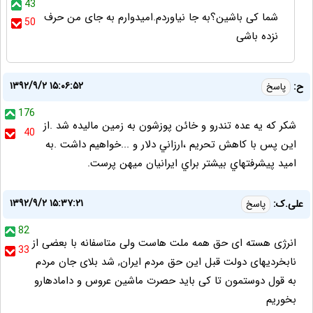
43
شما کی باشین؟به جا نیاوردم.امیدوارم به جای من حرف
50
نزده باشی
۱۳۹۲/۹/۲ ۱۵:۰۶:۵۲
ح:
پاسخ
176
شکر که يه عده تندرو و خائن پوزشون به زمين ماليده شد .از
40
اين پس با کاهش تحريم ،ارزاني دلار و ...خواهيم داشت .به
اميد پيشرفتهاي بيشتر براي ايرانيان ميهن پرست.
۱۳۹۲/۹/۲ ۱۵:۳۷:۲۱
علی.ک:
پاسخ
82
انرژی هسته ای حق همه ملت هاست ولی متاسفانه با بعضی از
33
نابخردیهای دولت قبل این حق مردم ایران, شد بلای جان مردم
به قول دوستمون تا کی باید حصرت ماشین عروس و دامادهارو
بخوریم