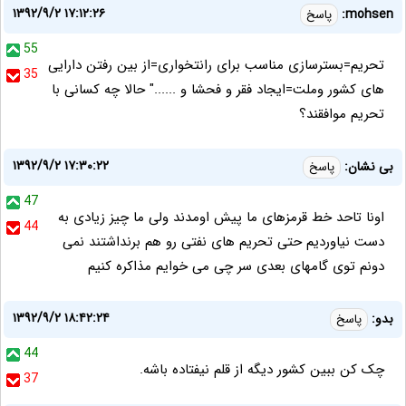
۱۳۹۲/۹/۲ ۱۷:۱۲:۲۶
mohsen:
پاسخ
55
تحریم=بسترسازی مناسب برای رانتخواری=از بین رفتن دارایی
35
های کشور وملت=ایجاد فقر و فحشا و ......" حالا چه کسانی با
تحریم موافقند؟
۱۳۹۲/۹/۲ ۱۷:۳۰:۲۲
بی نشان:
پاسخ
47
اونا تاحد خط قرمزهای ما پیش اومدند ولی ما چیز زیادی به
44
دست نیاوردیم حتی تحریم های نفتی رو هم برنداشتند نمی
دونم توی گامهای بعدی سر چی می خوایم مذاکره کنیم
۱۳۹۲/۹/۲ ۱۸:۴۲:۲۴
بدو:
پاسخ
44
چک کن ببین کشور دیگه از قلم نیفتاده باشه.
37