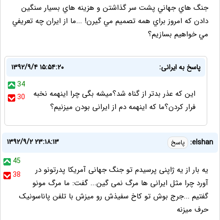
جنگ هاي جهاني پشت سر گذاشتن و هزينه هاي بسيار سنگين
دادن كه امروز براي همه تصميم مي گيرن! ...ما از ايران چه تعريفي
مي خواهيم بسازيم؟
پاسخ به ایرانی:
۱۳۹۲/۹/۴ ۱۵:۵۴:۲۰
34
این که عذر بدتر از گناه شد؟میشه بگی چرا اینهمه نخبه
30
فرار کردن؟ما که اینهمه دم از ایرانی بودن میزنیم؟
۱۳۹۲/۹/۲ ۲۳:۱۸:۱۳
elshan:
پاسخ
45
یه بار از یه ژاپنی پرسیدم تو جنگ جهانی آمریکا پدرتونو در
38
آورد چرا مثل ایرانی ها مرگ نمی گین... گفت: ما مرگ مونو
گفتیم ...جرج بوش تو کاخ سفیذش رو میزش با تلفن پاناسونیک
حرف میزنه