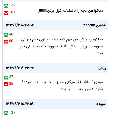
47
میخواهن بچه را باشکلات گول بزنن!!!!!!!!ِِ
101
شاهین tehran:
۱۳۹۲/۹/۲ ۱۸:۳۵:۰۴
48
مذاکره رو ولش کن مهم تیم ملیه که توی جام جهانی
60
بخوره به برزیل بعدش 10 تا بخوره بخندیم. خیلی حال
میده.
پرشیا:
۱۳۹۲/۹/۲ ۱۹:۳۳:۲۶
37
مهدی1: واقعا فکر میکنی ممیز اونجا چه معنی میده؟
35
شاید همون معنی ممیز بده.
سپیده:
۱۳۹۲/۹/۴ ۱۵:۲۶:۵۹
37