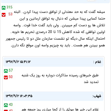
315
میشه گفت که به حد معتدلی از توافق دست پیدا کردن.. البته
53
حتما کسایی پیدا میشن که دنبال یه توافق ارمانین و این
تلاش ها رو دست کم میبینن.. ولی باید گفت خدا قوت.. واسه
اولین توافقی که شده کاهش 15 تا 20 درصدی تحریم ها خوبه..
احتمال اینکه سال دیگه تو نشست سازمان ملل دو تا رئیس جمهور
همو ببینن هم هست.. باید یه چیزیم واسه اون موقع نگه دارن.
غلام :
۱۳۹۲/۹/۲ ۱۵:۴۱:۱۲
57
طبق خبرهای رسیده مذاکرات دوباره به روز یک شنبه
50
تمدید شد
شهاب:
۱۳۹۲/۹/۲ ۱۶:۰۴:۳۵
43
غلام این خبر ها موثق را از کجا میاری روز جمعه هم