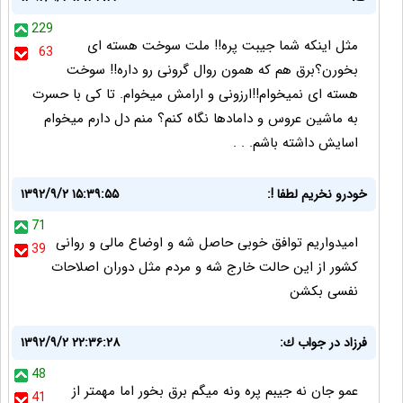
229
مثل اینکه شما جیبت پره!! ملت سوخت هسته ای
63
بخورن؟برق هم که همون روال گرونی رو داره!! سوخت
هسته ای نمیخوام!!ارزونی و ارامش میخوام. تا کی با حسرت
به ماشین عروس و دامادها نگاه کنم؟ منم دل دارم میخوام
اسایش داشته باشم. . .
خودرو نخریم لطفا !:
۱۳۹۲/۹/۲ ۱۵:۳۹:۵۵
71
امیدواریم توافق خوبی حاصل شه و اوضاع مالی و روانی
39
کشور از این حالت خارج شه و مردم مثل دوران اصلاحات
نفسی بکشن
فرزاد در جواب ك:
۱۳۹۲/۹/۲ ۲۲:۳۶:۲۸
48
عمو جان نه جيبم پره ونه ميگم برق بخور اما مهمتر از
41