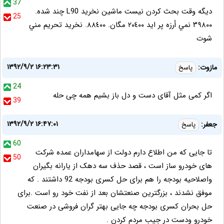
37
ديگه وقت بحث كردن نيست ماشين نخريد L90 چند شده.
25
٣٩٨٠٠ نمي أرزه پر ايد ٢٠٤٠٠ مگان. ٨٨٤٠٠. نخريد تحريم مني
شوت
۱۳۹۲/۹/۲ ۱۶:۲۳:۳۱
مازوت:
پاسخ
24
اگر کمی مثل آقای دست و دل باز بشیم همه چی حله
39
۱۳۹۲/۹/۲ ۱۶:۴۷:۰۱
جعفر:
پاسخ
60
تا جایی که من اطلاع دارم دولت از سهامداران عمده شرکت
50
های خودرو ساز است ، قصد حذف سه دهک از یارانه بگیران
واصلاحیه بودجه را هم برای حل کسری بودجه 92 داشتند . که
موفق نشدند ، بزرگترین صنعتشان بعد از نفت خود رو است .برای
حل بحران کسری بودجه چه جایی بهتر گران فروشی در صنعت
خودرو ودست در جیب مردم کردن .