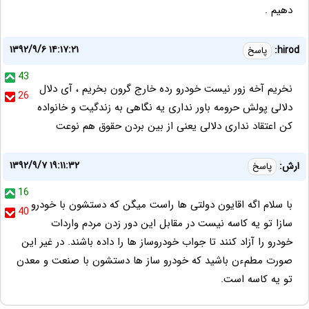
دهیم .
۱۳۹۲/۹/۶ ۱۴:۱۷:۲۱
hirod:
پاسخ
43
نخریم آخه زور نیست خودرو رده خارج گرون بخریم ، آی دلال
26
دلالی پولش حرومه باور نداری یه نگاهی به زندگیت و خانواده
کن اعتقاد نداری دلالی یعنی از بین بردن حقوق هم نوعت
۱۳۹۲/۹/۷ ۱۹:۱۱:۳۲
ارش:
پاسخ
16
با سلام اگه اقایون دولتی ها راست میگن که دستشون با خودرو
40
سازا تو یه کاسه نیست در مقابل این دور زدن مردم واردات
خودرو را آزاد کنند تا جواب خودروساز ها را داده باشند. در غیر این
صورت مطمءن باشید که خودرو ساز ها دستشون با صنعت و معدن
تو یه کاسه است.