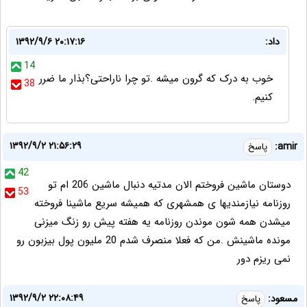
داد:
۱۳۹۲/۹/۶ ۲۰:۱۷:۱۶
14
خوب به درک که گرون میشه .تو چرا ناراحتی؟بذار ما ضرر
38
کنیم.
۱۳۹۲/۹/۲ ۲۱:۵۶:۲۹
amir:
پاسخ
42
دوستان ماشین فروختم الان مدتیه دنبال ماشین 206 ام تو
53
روزنامه نیازمندیها ی همشهری که همیشه سریع ماشینا فروخته
میشدن همه شون موندن روزنامه یه هفته پیش رو زنگ میزنی
مونده ماشینش .من که فعلا منصرف شدم 20 ملیون پول بیزبون رو
نمی ریزم دور
۱۳۹۲/۹/۲ ۲۲:۰۸:۴۹
مسعود:
پاسخ