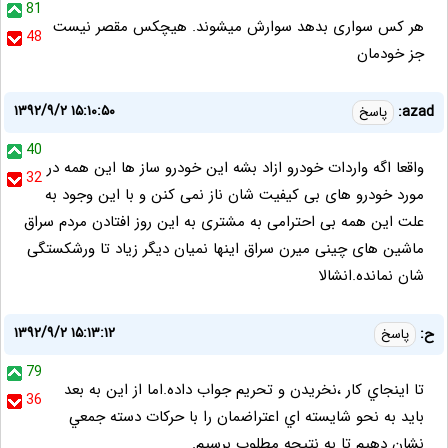
81
هر کس سواری بدهد سوارش میشوند. هیچکس مقصر نیست
48
جز خودمان
۱۳۹۲/۹/۲ ۱۵:۱۰:۵۰
azad:
پاسخ
40
واقعا اگه واردات خودرو ازاد بشه این خودرو ساز ها این همه در
32
مورد خودرو های بی کیفیت شان ناز نمی کنن و با این وجود به
علت این همه بی احترامی به مشتری به این روز افتادن مردم سراق
ماشین های چینی میرن سراق اینها نمیان دیگر زیاد تا ورشکستگی
شان نمانده.انشالا
۱۳۹۲/۹/۲ ۱۵:۱۳:۱۲
ح:
پاسخ
79
تا اينجاي کار ،نخريدن و تحريم جواب داده.اما از اين به بعد
36
بايد به نحو شايسته اي اعتراضمان را با حرکات دسته جمعي
نشان دهيم تا به نتيجه مطلوب برسيم.