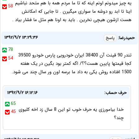
یه چیز میدونم اونم اینه که تا ما مردم همه با هم متحد نباشیم
58
اینا تا ابد رو دوشه ما سواری میگیرن . تا جایی که امکانش
هست ازشون هیچی نخرین . باید به اونا هم مثل ما فشار بیاد .
۱۳۹۲/۹/۲ ۱۳:۲۹:۳۶
حمیدرضا:
پاسخ
78
تندر 90 قینت آن 38400 ایران خودرویی پارس خودرو 39500
54
کجا قیمتها پایین هست؟؟/ اگه کمتر بود بگین در یک هفته
1500 افتاده روش یکی به داد ما برسه اون ور سال چند می شود.
حرف حساب:
۱۳۹۲/۹/۲ ۱۶:۱۲:۱۶
65
خدا بیامورزی یه حرف خوب تو این 8 سال زد اخه کلیوی
45
چند؟