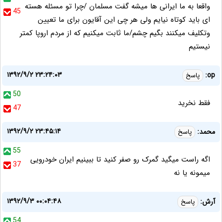
واقعا به ما ایرانی ها میشه گفت مسلمان /چرا تو مسئله هسته
45
ای باید کوتاه نیایم ولی هر چی این آقایون برای ما تعیین
وتکلیف میکنند بگیم چشم/ما ثابت میکنیم که از مردم اروپا کمتر
نیستیم
۱۳۹۲/۹/۲ ۲۳:۲۴:۰۳
op:
پاسخ
50
فقط نخرید
47
۱۳۹۲/۹/۲ ۲۳:۴۵:۱۴
محمد:
پاسخ
55
اگه راست میگید گمرک رو صفر کنید تا ببینیم ایران خودرویی
37
میمونه یا نه
۱۳۹۲/۹/۳ ۰۰:۰۴:۴۸
آرش:
پاسخ
54