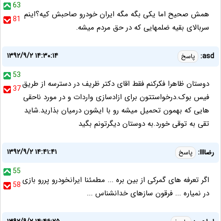
63
همش صحیح اما یکی بگه مگه ایران خودرو صاحبش کیه؟اینم
81
سربالای بقیه ضلمهایی که در حق مردم میشه.
۱۳۹۲/۹/۲ ۱۴:۳۰:۱۴
asd:
پاسخ
53
دوستان ظاهرا فکرکنم فقط اقای دکتر ظریف در دسترسه از طریق
37
فیس بوک.درخواستتون برای ازادسازی واردات و در مورد ناحقی
هایی که بهمون تحمیل میشه رو با ایشون درمیان بذارید.شاید
تقی به توقی خورد.به دوستان دیگرتونم بگید
۱۳۹۲/۹/۲ ۱۴:۴۱:۴۱
رضاااا:
پاسخ
55
اگر تعرفه های گمرکی از بین بره ... مطمئنا ایرانخودرو پررو بازی
58
در نمیاره ... فرقون سازهای خدانشناس ...