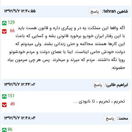
۱۳۹۲/۹/۲ ۱۲:۴۰:۵۵
شاهین tehran:
پاسخ
129
اگه واقعا این مملکت یه در و پیکری داره و قانون هست باید
66
با این رفتار ایران خودرو برخورد قانونی بشه و کسایی که باعث
این کارها هستند محاکمه و حتی زندانی بشند. ولی میدونم که
دولت خودش حامی ایناست. اینا با عصای دولت و مردم خودشونو
روپا نگه داشتند. مردم که میرند و میخرند. پس هر چی سرمون بیاد
حقمونه.
۱۳۹۲/۹/۲ ۱۲:۴۴:۰۲
ابراهیم طالبی:
پاسخ
151
تحریم ، تحریم ، تا نابودی ...
49
۱۳۹۲/۹/۲ ۱۲:۴۸:۰۴
محمد:
پاسخ
86