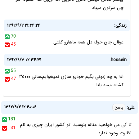
چی سرتون مییاد
زندگی:
۱۳۹۲/۹/۲ ۲۱:۴۴:۲۴
70
عرفان جان حرف دل همه ماهارو گفتی
45
۱۳۹۲/۹/۳ ۰۲:۳۴:۳۱
hossein:
55
اقا به چه زبوني بگيم خودرو سازي نميخوايم،سالي ٣٥٠٠٠
47
كشته ،بسه بابا
۱۳۹۲/۹/۲ ۱۲:۴۰:۰۶
علی:
پاسخ
181
تا کی می خواهید مقاله بنوسید .تو کشور ایران چیزی به نام
31
نظارت وجود ندارد