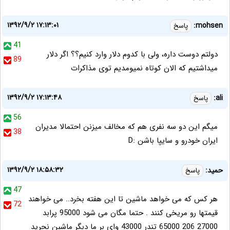
۱۳۹۲/۹/۲ ۱۷:۱۳:۰۱
mohsen:
پاسخ
41
دولتم دوست داره، ولی با کدوم دلار وارد کنیم؟؟ اگر دلار
89
میداشتیم که الان کوتاه نمیومدیم توی مذاکرات
۱۳۹۲/۹/۲ ۱۷:۱۳:۴۸
ali:
پاسخ
56
میگم این دو سه نفری هم که مخالف میزنن احتمالا مدیران
38
ایران خودرو و سایپا باشن :D
۱۳۹۲/۹/۲ ۱۸:۵۸:۳۲
حمید:
پاسخ
47
هر کس که می خواهد ماشین تا این هفته بخرد.. می خواهند
72
قیمتها رو مریخی کنند . حتما مگان می شود 95000 پرابد
27000 206 65000 تندر 43000 وای بر ما دبگر ماشبن نحرید