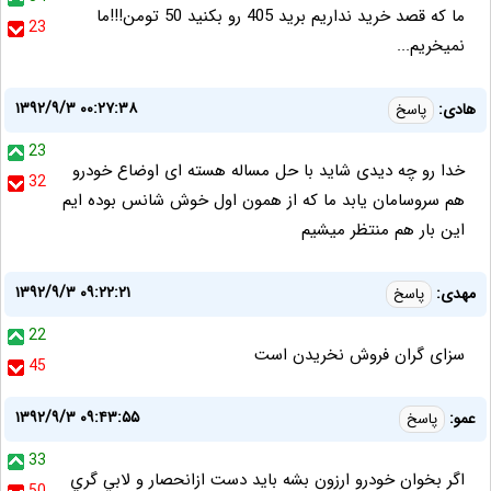
ما که قصد خرید نداریم برید 405 رو بکنید 50 تومن!!!ما
23
نمیخریم...
۱۳۹۲/۹/۳ ۰۰:۲۷:۳۸
هادی:
پاسخ
23
خدا رو چه دیدی شاید با حل مساله هسته ای اوضاع خودرو
32
هم سروسامان یابد ما که از همون اول خوش شانس بوده ایم
این بار هم منتظر میشیم
۱۳۹۲/۹/۳ ۰۹:۲۲:۲۱
مهدی:
پاسخ
22
سزای گران فروش نخریدن است
45
۱۳۹۲/۹/۳ ۰۹:۴۳:۵۵
عمو:
پاسخ
33
اگر بخوان خودرو ارزون بشه بايد دست ازانحصار و لابي گري