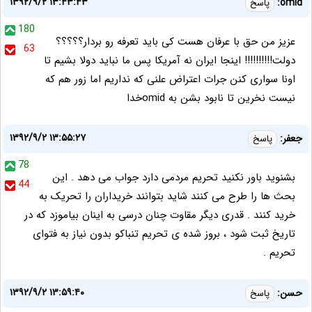
۱۳۹۲/۹/۲ ۱۳:۴۳:۴۳
omid:
پاسخ
180
عزیز من حق با عرفان هست کی باید تعرفه رو بردار؟؟؟؟؟
63
دولت!!!!!!!!!! اینجا ایران نه آمریکا پس ما نباید دولا بشیم تا
اونا سواری کنن جرات اعتراض علنی که نداریم اما زور هم که
نیست نخرین تا نابود بشن به omidخدا
۱۳۹۲/۹/۲ ۱۳:۵۵:۲۷
جعفر:
پاسخ
78
بشنوید باور نکنید تحریم مردمی دارد جواب می دهد . این
44
بحث ها را طرح می کنند شاید بتوانند خریداران را تحریک به
خرید کنند . قدری دیگر مقاوت چنان درسی به اینان بیاموزد که در
تاریخ ثبت شود ، بروز شده ی تحریم تنباکو بدون نیاز به فتوای
تحریم .
۱۳۹۲/۹/۲ ۱۳:۵۹:۴۰
حسن:
پاسخ