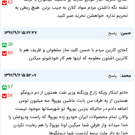
63
تشنه نگه داشتن مردم سواد کلان به جیب بزنن. هیچ ربطی به
تحریم نداره. خواهشن نخرید.صبر کنید.
۱۳۹۲/۹/۲ ۱۵:۲۲:۳۷
حسن:
پاسخ
38
کجای کارین مردم با حسن کلید ساز مشغولن و ظریف هم با
60
کاترین اشتون معلومه که اینها هم کار خودشونو میکنن
۱۳۹۲/۹/۲ ۱۵:۵۲:۰۷
محمد:
پاسخ
57
خانم ابتكار ويكه زارع وزنگنه وزير نفت همتون از دم دروغگو
56
هستين از يه طرف من بابت ماشين يورو4 سه ميليون تومن
اضافه دادم در حاليكه بنزين يورو4 تو شهرستانها موجود نيست
والان تمام محصولات ايران خودرو زده يورو4 كه راست ودروغش را
خدا ميداند واز طرفي شما ميگين اونا يورو2 را هم رعايت نكردن
خدا به داد ملت برسه ازدست شما دروغگوها