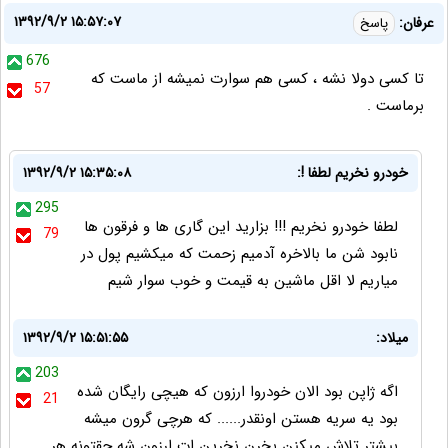
۱۳۹۲/۹/۲ ۱۵:۵۷:۰۷
عرفان:
پاسخ
676
تا کسی دولا نشه ، کسی هم سوارت نمیشه از ماست که
57
برماست .
خودرو نخریم لطفا !:
۱۳۹۲/۹/۲ ۱۵:۳۵:۰۸
295
لطفا خودرو نخریم !!! بزارید این گاری ها و فرقون ها
79
نابود شن ما بالاخره آدمیم زحمت که میکشیم پول در
میاریم لا اقل ماشین به قیمت و خوب سوار شیم
میلاد:
۱۳۹۲/۹/۲ ۱۵:۵۱:۵۵
203
اگه ژاپن بود الان خودروا ارزون که هیچی رایگان شده
21
بود یه سریه هستن اونقدر...... که هرچی گرون میشه
بیشتر تلاش میکنن بخرن نخرین ات ارزون شه حقتونه هر