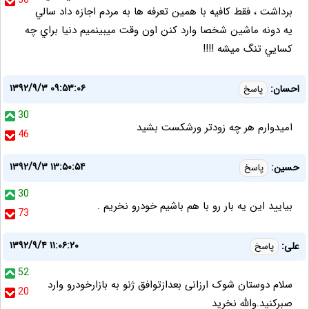
50
برداشت ، فقط كافيه با همين تعرفه ها به مردم اجازه داد سالي
يه دونه ماشين شخصا وارد كنن اون وقت ميبينميم دنيا براي چه
كسايي تنگ ميشه !!!!
۱۳۹۲/۹/۳ ۰۹:۵۳:۰۶
احسان:
پاسخ
30
امیدوارم هر چه زودتر ورشکست بشید
46
۱۳۹۲/۹/۳ ۱۳:۵۰:۵۴
حسین:
پاسخ
30
بیایید این یه بار رو با هم باشیم خودرو نخریم .
73
۱۳۹۲/۹/۴ ۱۱:۰۶:۲۰
علی:
پاسخ
52
سلام دوستان شوک ارزانی بعدازتوافق ژنو به بازارخودرو وارد
20
صبرکنید.والله نخرید