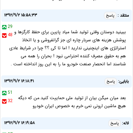
۱۳۹۲/۹/۲ ۱۵:۵۸:۳۳
منتقد :
پاسخ
29
ببینید دوستان وقتی تولید شما میاد پایین برای حفظ کارگزها و
48
پوشش هزینه های سربار چاره ای جز گرانفروشی و یا اتخاذ
استراتِژی های اینچنینی ندارید ! اما تا کی ؟؟ چرا در شرایط عادی
هم به حقوق مصرف کننده احترامی نبود ! بحران را همه می
شناسند اما انحصار صنعت خودرو ما را به این روز انداخته است .
۱۳۹۲/۹/۲ ۱۶:۱۸:۴۱
بابایی:
پاسخ
51
بعد میان میگن بیان از تولید ملی حماییت کنید.من که دیگه
32
هیچ ماشین ارونی نمی خرم به خصوص ایران خودرو
۱۳۹۲/۹/۲ ۱۶:۱۹:۵۸
لاله:
پاسخ