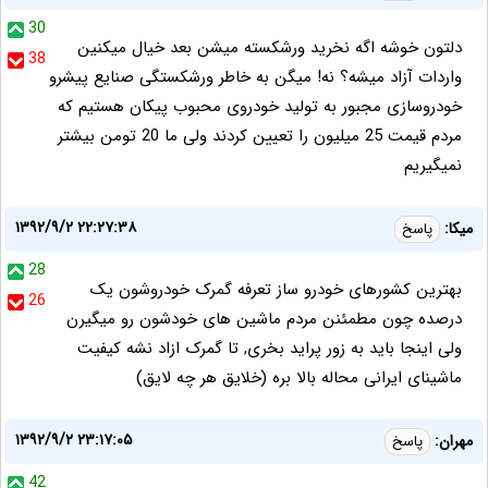
30
دلتون خوشه اگه نخرید ورشکسته میشن بعد خیال میکنین
38
واردات آزاد میشه؟ نه! میگن به خاطر ورشکستگی صنایع پیشرو
خودروسازی مجبور به تولید خودروی محبوب پیکان هستیم که
مردم قیمت 25 میلیون را تعیین کردند ولی ما 20 تومن بیشتر
نمیگیریم
۱۳۹۲/۹/۲ ۲۲:۲۷:۳۸
میکا:
پاسخ
28
بهترین کشورهای خودرو ساز تعرفه گمرک خودروشون یک
26
درصده چون مطمئنن مردم ماشین های خودشون رو میگیرن
ولی اینجا باید به زور پراید بخری, تا گمرک ازاد نشه کیفیت
ماشینای ایرانی محاله بالا بره (خلایق هر چه لایق)
۱۳۹۲/۹/۲ ۲۳:۱۷:۰۵
مهران:
پاسخ
42