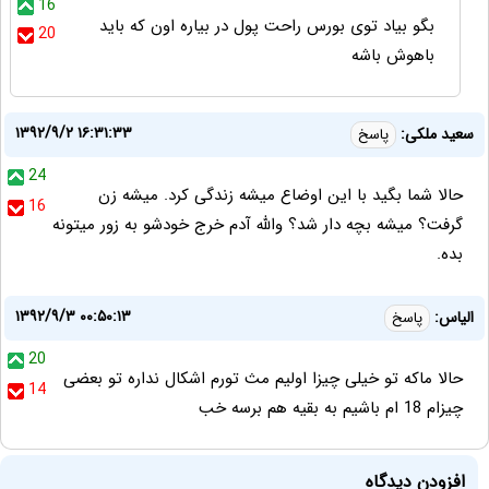
16
بگو بیاد توی بورس راحت پول در بیاره اون که باید
20
باهوش باشه
۱۳۹۲/۹/۲ ۱۶:۳۱:۳۳
سعید ملکی:
پاسخ
24
حالا شما بگید با این اوضاع میشه زندگی کرد. میشه زن
16
گرفت؟ میشه بچه دار شد؟ والله آدم خرج خودشو به زور میتونه
بده.
۱۳۹۲/۹/۳ ۰۰:۵۰:۱۳
الیاس:
پاسخ
20
حالا ماکه تو خیلی چیزا اولیم مث تورم اشکال نداره تو بعضی
14
چیزام 18 ام باشیم به بقیه هم برسه خب
افزودن دیدگاه