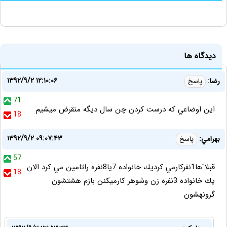
دیدگاه ها
۱۳۹۲/۹/۲ ۱۲:۱۰:۰۶
رضا:
پاسخ
71
اين اوضاعي كه درست كردن چن سال ديگه منقرض ميشيم
18
۱۳۹۲/۹/۲ ۰۹:۰۷:۴۳
بهرامي:
پاسخ
57
قبلا"ها1نفركارمي كرديك خانواده 7يا8نفره راتامين مي كرد الان
18
يك خانواده 3نفره زن وشوهر كارميكنن بازم هشتشون
گرونهشون