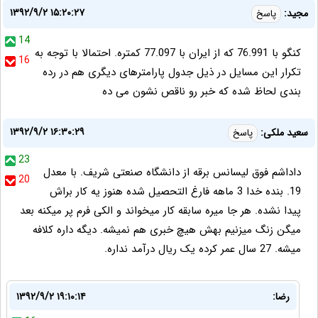
۱۳۹۲/۹/۲ ۱۵:۲۰:۲۷
مجید:
پاسخ
14
کنگو با 76.991 که از ایران با 77.097 کمتره. احتمالا با توجه به
16
تکرار این مسایل در ذیل جدول پارامترهای دیگری هم در رده
بندی لحاظ شده که خبر رو ناقص نشون می ده
۱۳۹۲/۹/۲ ۱۶:۳۰:۲۹
سعید ملکی:
پاسخ
23
داداشم فوق لیسانس برقه از دانشگاه صنعتی شریف. با معدل
20
19. بنده خدا 3 ماهه فارغ التحصیل شده هنوز یه کار براش
پیدا نشده. هر جا میره سابقه کار میخواند و الکی فرم پر میکنه بعد
میگن زنگ میزنیم بهش هیچ خبری هم نمیشه. دیگه داره کلافه
میشه. 27 سال عمر کرده یک ریال درآمد نداره.
رضا:
۱۳۹۲/۹/۲ ۱۹:۱۰:۱۴