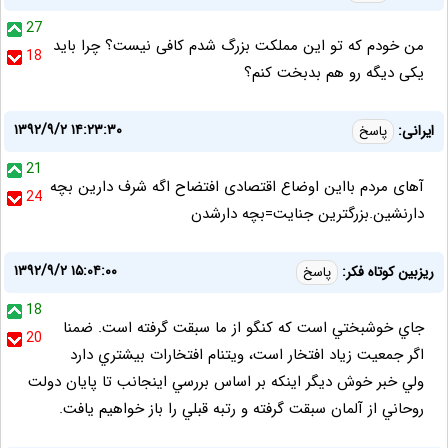
27
من خودم که تو این مملکت بزرگ شدم کافی نیست؟ چرا باید
18
یکی دیگه رو هم بدبخت کنم؟
۱۳۹۲/۹/۲ ۱۴:۲۳:۳۰
ایرانی:
پاسخ
21
آهای مردم بااین اوضاع اقتصادی افتضاح اگه شرف دارین بچه
24
دارنشین.بزرگترین جنایت=بچه دارشدن
۱۳۹۲/۹/۲ ۱۵:۰۴:۰۰
ريزبين کوتاه فکر:
پاسخ
18
جاي خوشبختي است که کنگو از ما سبقت گرفته است. ضمنا
20
اگر جمعيت زياد افتخار است، ويتنام افتخارات بيشتري دارد
ولي خبر خوش ديگر اينکه بر اساس بررسي اينجانب تا پايان دولت
روحاني از آلمان سبقت گرفته و رتبه قبلي را باز خواهيم يافت.