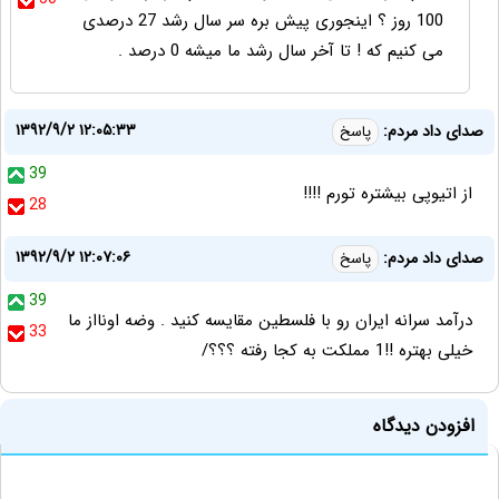
100 روز ؟ اینجوری پیش بره سر سال رشد 27 درصدی
می کنیم که ! تا آخر سال رشد ما میشه 0 درصد .
۱۳۹۲/۹/۲ ۱۲:۰۵:۳۳
صدای داد مردم:
پاسخ
39
از اتیوپی بیشتره تورم !!!!
28
۱۳۹۲/۹/۲ ۱۲:۰۷:۰۶
صدای داد مردم:
پاسخ
39
درآمد سرانه ایران رو با فلسطین مقایسه کنید . وضه اونااز ما
33
خیلی بهتره !!1 مملکت به کجا رفته ؟؟؟/
افزودن دیدگاه