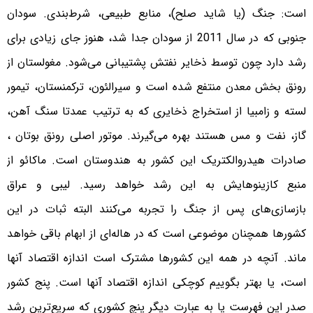
است: جنگ (یا شاید صلح)، منابع طبیعی، شرط‌بندی. سودان
جنوبی که در سال 2011 از سودان جدا شد، هنوز جای زیادی برای
رشد دارد چون توسط ذخایر نفتش پشتیبانی می‌شود. مغولستان از
رونق بخش معدن منتفع شده است و سیرالئون، ترکمنستان، تیمور
لسته و زامبیا از استخراج ذخایری که به ترتیب عمدتا سنگ آهن،
گاز، نفت و مس هستند بهره می‌گیرند. موتور اصلی رونق بوتان ،
صادرات هیدروالکتریک این کشور به هندوستان است. ماکائو از
منبع کازینوهایش به این رشد خواهد رسید. لیبی و عراق
بازسازی‌های پس از جنگ را تجربه می‌کنند البته ثبات در این
کشورها همچنان موضوعی است که در هاله‌ای از ابهام باقی خواهد
ماند. آنچه در همه این کشورها مشترک است اندازه اقتصاد آنها
است، یا بهتر بگوییم کوچکی اندازه اقتصاد آنها است. پنج کشور
صدر این فهرست یا به عبارت دیگر پنچ کشوری که سریع‌ترین رشد