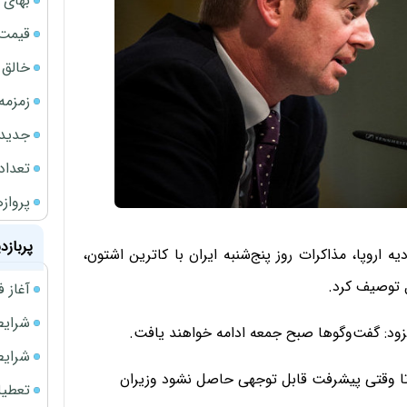
بهای 
قیمت نف
خالق ChatGPT زیر ذره‌بین وزارت دادگستری آمر
زمزمه
جدیدتر
تعداد
پروازهای 
پربازد
وپا، مذاکرات روز پنج‌شنبه ایران با کاترین اشتون،
آغاز فروش فوری 
شرایط فروش 
فزود: گفت‌وگوها صبح جمعه ادامه خواهند یافت.
شرایط فرو
+5 در مذاکرات گفت که "تا وقتی پیشرفت قابل توجهی حاصل نشود وزیران
تعطیلی ادا