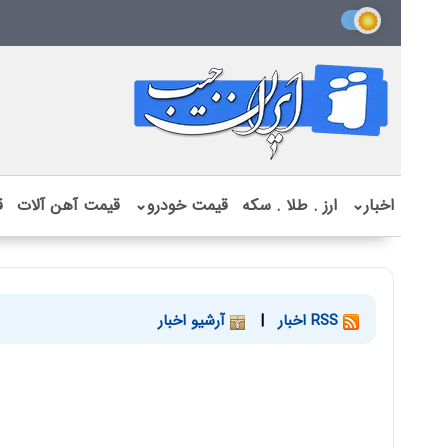
اخبار
⌄
ارز . طلا . سکه
قیمت خودرو
⌄
قیمت آهن آلات
ق
RSS اخبار
|
آرشیو اخبار