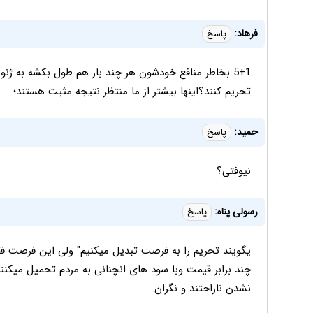
فرهاد:
پاسخ
5+1 بخاطر منافع خودشون هر چند بار هم طول بکشه به ژنو 
تحریم کنند؟اینها بیشتر از ما منتظر نتیجه مثبت هستند؛
حمید:
پاسخ
نیوفتی؟
رسولی پناه:
پاسخ
یگویند تحریم را به فرصت تبدیل میکنیم" ولی این فرصت فق
چند برابر قیمت وبا سود های انچنانی به مردم تحمیل میک
نشدن ناراحتند و نگران.