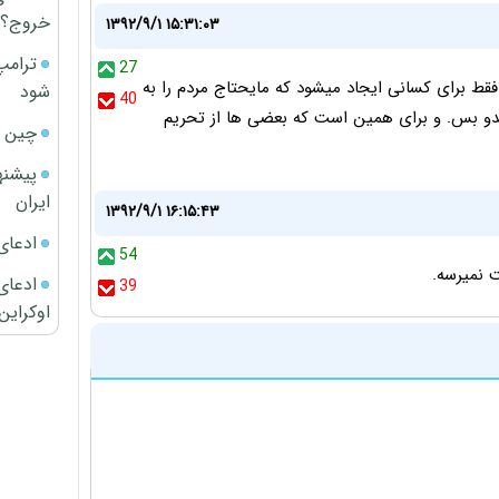
خروج؟
۱۳۹۲/۹/۱ ۱۵:۳۱:۰۳
ترامپ
27
قط برای کسانی ایجاد میشود که مایحتاج مردم را به
شود
40
ندو بس. و برای همین است که بعضی ها از تحریم
چین ا
پیشنه
ایران
۱۳۹۲/۹/۱ ۱۶:۱۵:۴۳
ادعای
54
 نمیرسه.
ادعای 
39
اوکراین