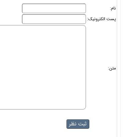
نام:
پست الکترونیک:
متن: