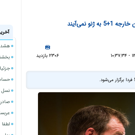
ژنو نمی‌آیند
آخرین
هشدار
۲۳۰۶ بازدید
بخشنامه ف
جزئیا
حساب‌
نسل ج
صادرا
عربست
لطفا د