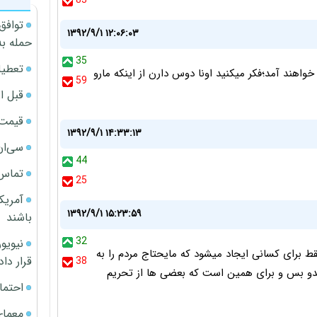
83
توافق
۱۳۹۲/۹/۱ ۱۲:۰۶:۰۳
حمله به
35
تعطیل
خواهند آمد؛فکر میکنید اونا دوس دارن از اینکه مارو
59
قبل ا
قیمت آپار
۱۳۹۲/۹/۱ ۱۴:۳۳:۱۳
سی‌ان
44
تماس 
25
آمریک
۱۳۹۲/۹/۱ ۱۵:۲۳:۵۹
باشند
32
ط برای کسانی ایجاد میشود که مایحتاج مردم را به
قرار داد
38
نندو بس و برای همین است که بعضی ها از تحریم
احتما
معمای