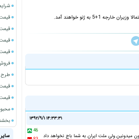
شرایط
قیمت سک
 1+5 به ژنو خواهند آمد.
قیمت ج
قیمت سکه
قیمت سک
فروش فور
طرح ج
قیمت سک
قیمت سک
محبوب
۱۳۹۲/۹/۱ ۱۴:۳۳:۳۱
بخشنامه ف
46
سایر 
ون میدونین.ولی ملت ایران به شما باج نخواهد داد