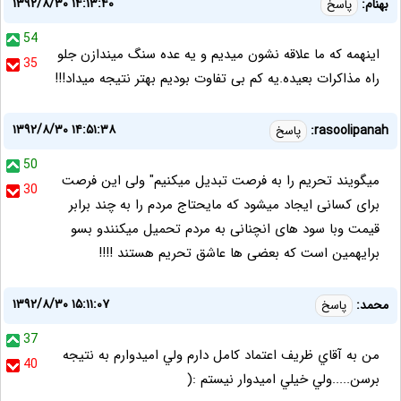
۱۳۹۲/۸/۳۰ ۱۴:۱۳:۴۰
بهنام:
پاسخ
54
اینهمه که ما علاقه نشون میدیم و یه عده سنگ میندازن جلو
35
راه مذاکرات بعیده.یه کم بی تفاوت بودیم بهتر نتیجه میداد!!!
۱۳۹۲/۸/۳۰ ۱۴:۵۱:۳۸
rasoolipanah:
پاسخ
50
میگویند تحریم را به فرصت تبدیل میکنیم" ولی این فرصت
30
برای کسانی ایجاد میشود که مایحتاج مردم را به چند برابر
قیمت وبا سود های انچنانی به مردم تحمیل میکنندو بسو
برایهمین است که بعضی ها عاشق تحریم هستند !!!!
۱۳۹۲/۸/۳۰ ۱۵:۱۱:۰۷
محمد:
پاسخ
37
من به آقاي ظريف اعتماد كامل دارم ولي اميدوارم به نتيجه
40
برسن.....ولي خيلي اميدوار نيستم :(