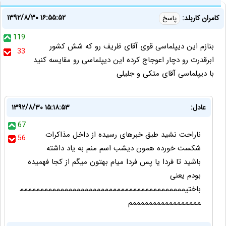
۱۳۹۲/۸/۳۰ ۱۶:۵۵:۵۲
کامران کاربلد:
پاسخ
119
بنازم این دیپلماسی قوی آقای ظریف رو که شش کشور
33
ابرقدرت رو دچار اعوجاج کرده این دیپلماسی رو مقایسه کنید
با دیپلماسی آقای متکی و جلیلی
عادل:
۱۳۹۲/۸/۳۰ ۱۵:۱۸:۵۳
67
ناراحت نشید طبق خبرهای رسیده از داخل مذاکرات
56
شکست خورده همون دیشب اسم منم به یاد داشته
باشید تا فردا یا پس فردا میام بهتون میگم از کجا فهمیده
بودم یعنی
باختیممممممممممممممممممممممممممممممممممممممممم
مممممممممممممممممم