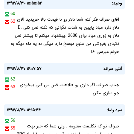
وحید:
۱۳۹۲/۸/۳۰ ۱۵:۵۵:۵۴
60
اقای صراف فکر کنم شما دلار رو با قیمت بالا خریدید الان
62
دلار داره میاد پایین به شدت نگرانی که نکنه ضرر کنی :D
دلار به زوری میاد برای 2600 .پیشنهاد میکنم تا بیشتر ضرر
نکردی بفروشی من منبع موسخ دارم میگی نه یه ماه دیگه به
حرفم میرسی :D
آنتی صراف:
۱۳۹۲/۸/۳۰ ۱۶:۰۷:۵۷
62
جناب صراف، اگر داری رو طلاهات ضرر می کنی بیخودی
63
جو سازی مکن
سید رضا:
۱۳۹۲/۸/۳۰ ۱۶:۱۵:۴۴
56
صراف تو که تکلیفت معلومه . ولی شما که خبر بهت
55