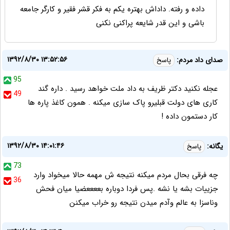
داده و رفته. داداش بهتره یکم به فکر قشر فقیر و کارگر جامعه
باشی و این قدر شایعه پراکنی نکنی
۱۳۹۲/۸/۳۰ ۱۳:۵۲:۵۶
صدای داد مردم:
پاسخ
95
عجله نکنید دکتر ظریف به داد ملت خواهد رسید . داره گند
49
کاری های دولت قبلیرو پاک سازی میکنه . همون کاغذ پاره ها
کار دستمون داده !
۱۳۹۲/۸/۳۰ ۱۴:۰۱:۴۶
یگانه:
پاسخ
73
چه فرقی بحال مردم میکنه نتیجه ش مهمه حالا میخواد وارد
36
جزییات بشه یا نشه .پس فردا دوباره بععععضیا میان فحش
وناسزا به عالم وآدم میدن نتیجه رو خراب میکنن