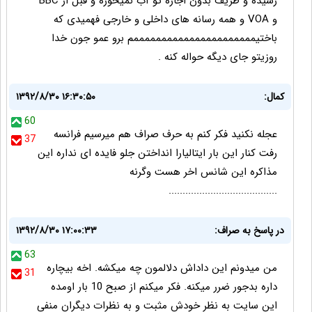
رسیده و ظریف بدون اجازه تو آب نمیخوره و قبل از BBC
و VOA و همه رسانه های داخلی و خارجی فهمیدی که
باختیممممممممممممممممممممممم برو عمو جون خدا
روزیتو جای دیگه حواله کنه .
کمال:
۱۳۹۲/۸/۳۰ ۱۶:۳۰:۵۰
60
عجله نکنید فکر کنم به حرف صراف هم میرسیم فرانسه
37
رفت کنار این بار ایتالیارا انداختن جلو فایده ای نداره این
مذاکره این شانس اخر هست وگرنه
.......................................
در پاسخ به صراف:
۱۳۹۲/۸/۳۰ ۱۷:۰۰:۳۳
63
من میدونم این داداش دلالمون چه میکشه. اخه بیچاره
31
داره بدجور ضرر میکنه. فکر میکنم از صبح 10 بار اومده
این سایت به نظر خودش مثبت و به نظرات دیگران منفی