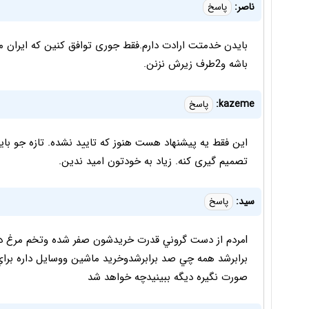
ناصر:
پاسخ
بایدن خدمتت ارادت دارم.فقط جوری توافق کنین که ایران مل
باشه و2طرف زیرش نزنن.
kazeme:
پاسخ
این فقط یه پیشنهاد هست هنوز که تایید نشده. تازه جو با
تصمیم گیری کنه. زیاد به خودتون امید ندین.
سيد:
پاسخ
lمردم از دست گروني قدرت خريدشون صفر شده وتخم مرغ دا
برابرشد همه چي صد برابرشدوخريد ماشين ووسايل داره براي
صورت نگيره ديگه ببينيدچه خواهد شد