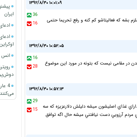
۱۳۹۲/۸/۳۰ ۱۰:۰۱:۰۹
پیشنه
ایران
36
زم بشه که فعالیتاشو کم کنه و رفع تحریما حتمی
16
ادعای
ادعای 
اوکراین
۱۳۹۲/۸/۳۰ ۱۰:۵۲:۰۵
انس ج
16
یدن در مقامی نیست که بتونه در مورد این موضوع
رویتر
28
دوش‌پرت
4 عا
۱۳۹۲/۸/۳۰ ۱۰:۵۷:۱۳
می‌کنند
29
راي غذاي اصليشون ميشه دليلش دلارعزيزه كه سه
15
 مردم آرزويي دست نيافتني ميشه حال اگه توافق