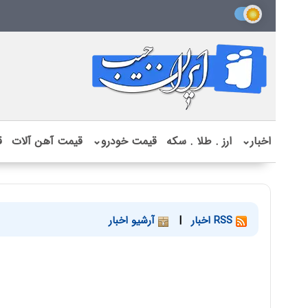
اخبار
⌄
ارز . طلا . سکه
قیمت خودرو
⌄
قیمت آهن آلات
ق
RSS اخبار
|
آرشیو اخبار