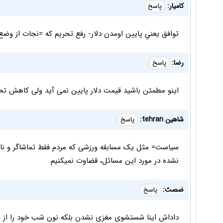
كاميار:
پاسخ
توافق يعني پايين اومدن دلار- رفع تحريم كه =نجات از وضع
رضا:
پاسخ
اینو مطمئن باشید قیمت دلار پایین نمی آید ولی کاهش تح
شاهین tehran:
پاسخ
سیاست= مثل یک مسابقه ورزشی که مردم فقط تماشاگر و نا
نشده در مورد این مسائل، قضاوت نمیکنیم.
ضصث:
پاسخ
داداش اینا شستشوی مغزی نشدن بلکه نون شب خود را از ا