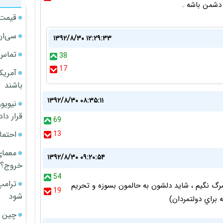
دشمن باشه .
قیمت آپار
سی‌ان
۱۳۹۲/۸/۳۰ ۱۲:۲۹:۳۳
تماس 
38
17
آمریک
باشند
۱۳۹۲/۸/۳۰ ۰۸:۳۵:۱۱
قرار داد
69
احتما
13
معمای
۱۳۹۲/۸/۳۰ ۰۹:۲۰:۵۴
خروج؟
54
ترامپ
مرگ نگيم ، شايد دلشون به حالمون بسوزه و تحريم
19
شود
ه براي دولتمردان)
چین ا