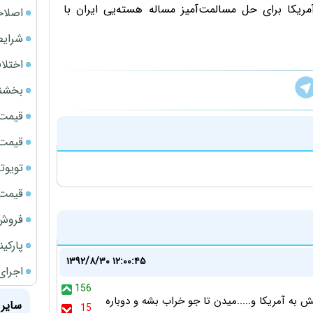
ریکا برای حل مسالمت‌آمیز مساله هسته‌یی ایران با
اصلاحی
شرایط
اختلا
بخشنا
قیمت سک
قیمت سک
تویوتا bZ5 برای نخستین بار وارد بازار ای
قیمت سک
فروش فور
پارکی
۱۳۹۲/۸/۳۰ ۱۲:۰۰:۴۵
اجرای
156
زبونشونو بگیرن .فحش به آمریکا و.....میدن تا جو خراب بشه و دوباره
سایر 
15