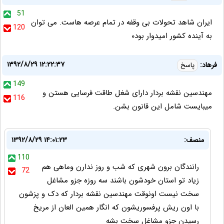
51
ایران شاهد تحولات بی وقفه در تمام عرصه هاست. می توان
120
به آینده کشور امیدوار بود۰
۱۳۹۲/۸/۲۹ ۱۲:۲۲:۳۷
فرهاد:
پاسخ
149
مهندسین نقشه بردار دارای شغل طاقت فرسایی هستن و
116
میبایست شامل این قانون بشن.
منصف:
۱۳۹۲/۸/۲۹ ۱۴:۰۱:۲۳
110
رانندگان برون شهری که شب و روز ندارن وماهی هم
72
زیاد تو استان خودشون باشند سه روزه جزو مشاغل
سخت نیست اونوقت مهندسین نقشه بردار که دک و پزشون
با اون ریش پرفسوریشون که انگار همین العان از مریخ
رسیدن جزو مشاغل سخت بشه