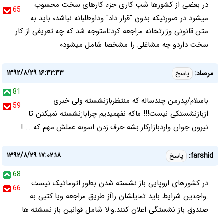
در بعضی از کشورها شب کاری جزء کارهای سخت محسوب
65
میشود در صورتیکه بدون "قرار داد" وداوطلبانه نباشد۰ باید به
متن قانونی وزارتخانه مراجعه کردتامتوجه شد که چه تعریفی از کار
سخت داردو چه مشاغلی را مشخصا شامل میشود۰
۱۳۹۲/۸/۲۹ ۱۶:۴۲:۴۳
مرصاد:
پاسخ
81
باسلام/پدرمن چندساله که منتظربازنشسته ولی خبری
59
ازبازنشستکی نیست!!! ماکه نفهمیدیم چرابازنشسته نمیکنن تا
نیرون جوان واردبازارکار بشه حرف زدن اسونه عملش مهم که ... !
۱۳۹۲/۸/۲۹ ۱۷:۰۲:۱۸
farshid:
پاسخ
68
در کشورهای اروپایی باز نشسته شدن بطور اتوماتیک نیست
66
.واجدین شرایط باید تمایلشان راآز طریق مراجعه ویا کتبی به
صندوق باز نشستگی اعلان کنند.والا شامل قوانین باز نسشته ها