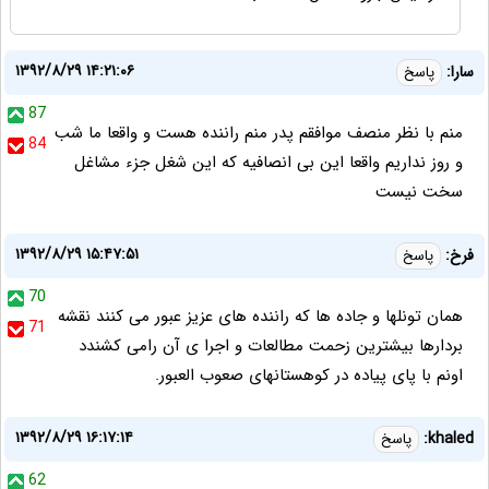
۱۳۹۲/۸/۲۹ ۱۴:۲۱:۰۶
سارا:
پاسخ
87
منم با نظر منصف موافقم پدر منم راننده هست و واقعا ما شب
84
و روز نداریم واقعا این بی انصافیه که این شغل جزء مشاغل
سخت نیست
۱۳۹۲/۸/۲۹ ۱۵:۴۷:۵۱
فرخ:
پاسخ
70
همان تونلها و جاده ها که راننده های عزیز عبور می کنند نقشه
71
بردارها بیشترین زحمت مطالعات و اجرا ی آن رامی کشندد
اونم با پای پیاده در کوهستانهای صعوب العبور.
۱۳۹۲/۸/۲۹ ۱۶:۱۷:۱۴
khaled:
پاسخ
62