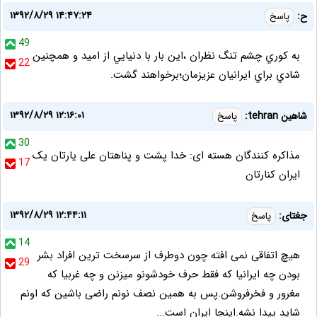
۱۳۹۲/۸/۲۹ ۱۴:۴۷:۲۴
ح:
پاسخ
49
به کوري چشم تنگ نظران ،اين بار با دنيايي از اميد و همچنين
22
شادي براي ايرانيان عزيزمان؛برخواهند گشت.
۱۳۹۲/۸/۲۹ ۱۲:۱۶:۰۱
شاهین tehran:
پاسخ
30
مذاکره کنندگان هسته ای: خدا پشت و پناهتان علی یارتان یک
17
ایران کنارتان
۱۳۹۲/۸/۲۹ ۱۲:۴۴:۱۱
جغتای:
پاسخ
14
هیچ اتفاقی نمی افته چون دوطرف از سرسخت ترین افراد بشر
29
بودن چه ایرانیا که فقط حرف خودشونو میزنن و چه غربیا که
مغرور و فخرفروشن.پس به همین نصف نونم راضی باشین که اونم
شاید پیدا نشه.اینجا ایران است...