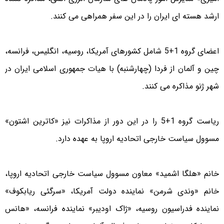
ارشد هسته ای ایران را در این سفر همراهی می کنند.
اعضای گروه 1+5 شامل کشورهای آمریکا، روسیه، انگلیس، فرانسه،
چین و آلمان از فردا (چهارشنبه) با هیات جمهوری اسلامی ایران در
شهر ژنو مذاکره می کنند.
ریاست گروه 1+5 را در این دور از مذاکرات نیز «کاترین اشتون»
مسوول سیاست خارجی اتحادیه اروپا به عهده دارد.
خانم «هلگا اشمید» معاون مسوول سیاست خارجی اتحادیه اروپا،
خانم «وندی شرمن» نماینده دولت آمریکا، «سرگئی ریابکوف»
نماینده فدراسیون روسیه، «ژاک اودیبر» نماینده فرانسه، «هانس