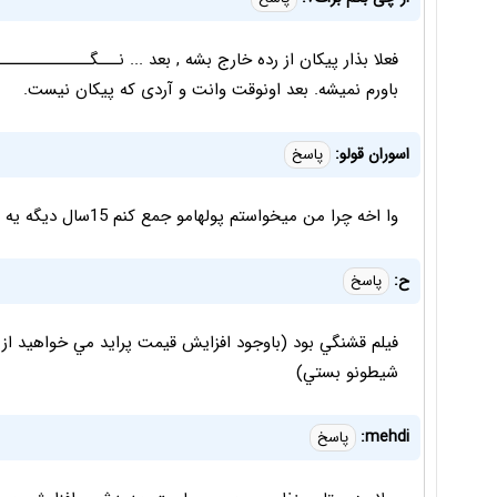
فعلا بذار پیکان از رده خارج بشه , بعد ... نـــگــــــــــــ
باورم نمیشه. بعد اونوقت وانت و آردی که پیکان نیست.
اسوران قولو:
پاسخ
وا اخه چرا من میخواستم پولهامو جمع کنم 15سال دیگه یه پراید بخرم
ح:
پاسخ
فيلم قشنگي بود (باوجود افزايش قيمت پرايد مي خواهيد ا
شيطونو بستي)
mehdi:
پاسخ