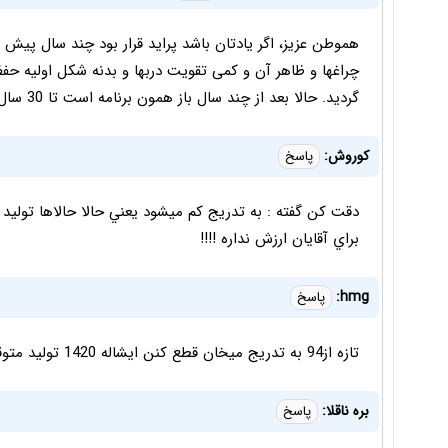
هموطن عزیز، اگر یادتان باشد پراید قرار بود چند سال پیش از
چراغها و ظاهر آن و کمی تقویت دربها و بدنه شکل اولیه حف
گردید. حالا بعد از چند سال باز همون برنامه است تا 30 سال نشه پراید نمیره
كوروش:
پاسخ
دقت كن گفته : به تدريج كم ميشود يعني حالا حالاها توليد
براي آقايان ارزش نداره !!!!
hmg:
پاسخ
تازه از94 به تدریج میخان قطع کنن ایشاله 1420 تولید متوقف میشه
بره ناقلا:
پاسخ