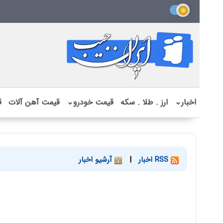
اخبار
⌄
ارز . طلا . سکه
قیمت خودرو
⌄
قیمت آهن آلات
ق
RSS اخبار
|
آرشیو اخبار