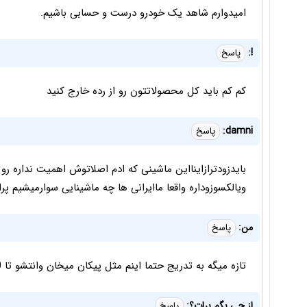
امیدوارم شاهد یک خودرو درست و حسابی باشیم.
!:
پاسخ
كم كم بايد كل محصولاتتون رو از رده خارج كنيد
damni:
پاسخ
بایدزودترازاینااین ماشینی که ادم اصلاتوش اهمیت نداره رو 
ویالکسوزوداره واقعا ماایرانی ها چه ماشینایی سوارمیشیم پرا
من:
پاسخ
تازه میگه به تدریج حتما اینم مثل پیکان میخان وانتشو تا 100 سال آینده بریزن تو بازار
از چی بگم برات؟:
پاسخ