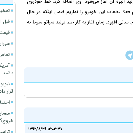
لید انبوه آن آغاز می‌شود. وی اضافه کرد: خط خودروی
تعطیل
بب تحریم فعلا قطعات این خودرو را نداریم ضمن اینکه در حال
قبل ا
. مدنی افزود: زمان آغاز به کار خط تولید سراتو منوط به
قیمت آپار
سی‌ان
تماس 
آمریک
باشند
قرار داد
احتما
معمای
خروج؟
۱۳۹۲/۸/۲۹ ۱۲:۰۴:۳۷
ترامپ