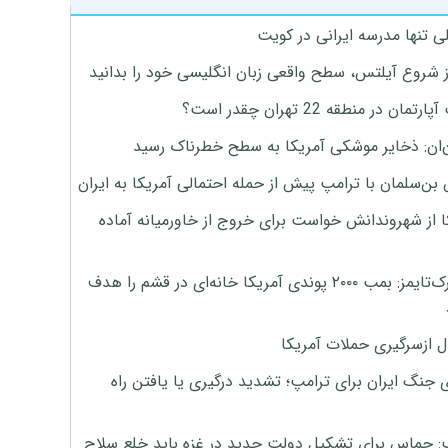
ی تنها مدرسه ایرانی در کویت
ز شروع آیلتس، سطح واقعی زبان انگلیسی خود را بدانید
تمان در منطقه 22 تهران چقدر است؟
‌ان: ذخایر موشکی آمریکا به سطح خطرناک رسید
بن‌سلمان با ترامپ پیش از حمله احتمالی آمریکا به ایران
ا از شهروندانش خواست برای خروج از خاورمیانه آماده
نیویورک‌تایمز: بمب ۲۰۰۰ پوندی آمریکا خانه‌ای در قشم را هدف
ل ازسرگیری حملات آمریکا
 جنگ ایران برای ترامپ؛ تشدید درگیری یا یافتن راه
: حماس برای تشکیل دولت جدید در غزه باید خلع سلاح