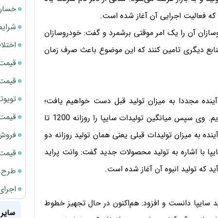
خسارت
شرایط
وسازان آن را یک امر موقتی برشمرد و گفت: خودروسازان
اختلا
نابع دیگری تامین کنند که این موضوع باعث صرف زمان
قیمت سک
قیمت ج
تویوتا bZ5 برای نخستین بار وارد بازار ای
ینده مجددا به میزان تولید قبل دست خواهیم یافت؛
قیمت سک
بنابراین به همین سبب به دنبال تعدیل نیرو در سایپا نبودیم. وی سپس میانگین تولیدات سایپا را روزانه 1200 تا
فروش فور
آینده به میزان تولیدات قبلی یعنی همان تولید روزانه دو
پا با اشاره به تولید محصولات جدید گفت: وانت پراید
قیمت سکه
د که تولید انبوه آن آغاز شده است.
طرح ج
اجرای
از محصولات جدید سایپا دانست و افزود: هم‌اکنون در حال تجهیز خطوط
سایر 