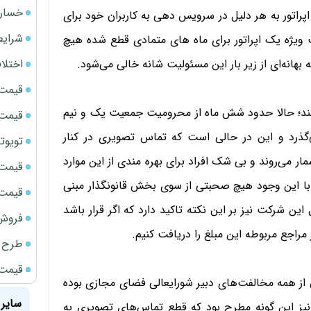
خسارت
پراتور به هر دلیل در سرویس دهی به کاربران خود برای
شرایط
ویژه یک اپراتور برای ماه های متمادی قطع شده هیچ
اختلا
هانه‌ای از زیر بار این مسئولیت شانه خالی می‌شود.
قیمت سک
ی‌کند؛ حالا حدود شش ماه از محرومیت جمعیت یک و نیم
قیمت ج
‌گذرد و این در حالی است که تماس تصویری در کنار
تویوتا bZ5 برای نخستین بار وارد بازار ای
 می‌روند و بی شک افراد برای بهره مندی از این موارد
قیمت سکه
 با این وجود هیچ صحبتی از سوی بخش قانونگذار مبنی
قیمت سک
ن شرکت نیز بر این نکته تاکید دارد که اگر قرار باشد
فروش فور
 مراجع مربوطه این مبلغ را دریافت کنیم.
طرح ج
قیمت سک
 از همه مخالفت‌های دبیر شورایعالی فضای مجازی بوده
سایر 
یز این گونه مطرح بود که قطع تماس‌های تصویری به