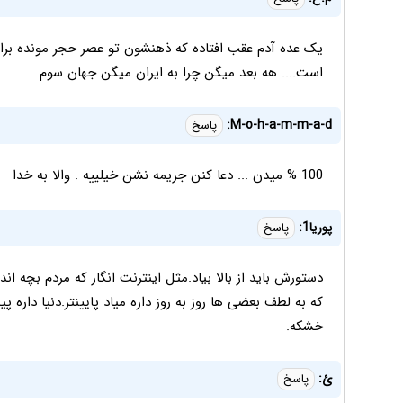
یک عده آدم عقب افتاده که ذهنشون تو عصر حجر مونده بر
است.... هه بعد میگن چرا به ایران میگن جهان سوم
M-o-h-a-m-m-a-d:
پاسخ
100 % میدن ... دعا کنن جریمه نشن خیلییه . والا به خدا
پوریا1:
پاسخ
دستورش باید از بالا بیاد.مثل اینترنت انگار که مردم بچه ا
که به لطف بعضی ها روز به روز داره میاد پایینتر.دنیا داره
خشکه.
ئ:
پاسخ