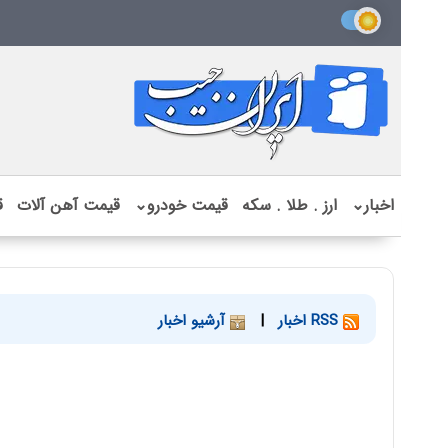
اخبار
⌄
ارز . طلا . سکه
قیمت خودرو
⌄
قیمت آهن آلات
ق
RSS اخبار
|
آرشیو اخبار