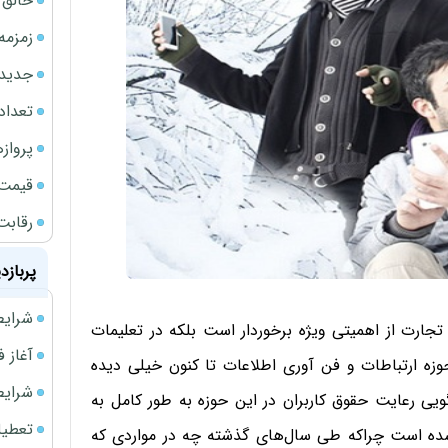
خالق ChatGPT زیر ذره‌بین وزارت دادگستری آمر
زمزمه
جدیدتر
تعداد
پروازهای 
قیمت سکه
رقابت
پربازد
شرایط فروش 
جارت از اهمیتی ویژه برخوردار است بلکه در تعلیمات
آغاز فروش فوری 
زه ارتباطات و فن آوری اطلاعات تا کنون خیلی دیده
شرایط فرو
ویی رعایت حقوق کاربران در این حوزه به طور کامل به
تعطیلی ادا
شده است چراکه طی سال‌های گذشته چه در مواردی که