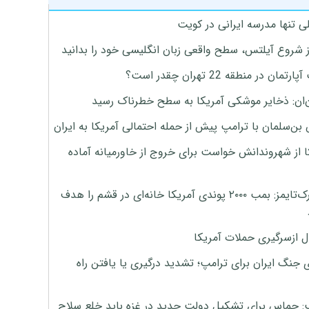
ی تنها مدرسه ایرانی در کویت
ز شروع آیلتس، سطح واقعی زبان انگلیسی خود را بدانید
تمان در منطقه 22 تهران چقدر است؟
‌ان: ذخایر موشکی آمریکا به سطح خطرناک رسید
بن‌سلمان با ترامپ پیش از حمله احتمالی آمریکا به ایران
ا از شهروندانش خواست برای خروج از خاورمیانه آماده
نیویورک‌تایمز: بمب ۲۰۰۰ پوندی آمریکا خانه‌ای در قشم را هدف
ل ازسرگیری حملات آمریکا
 جنگ ایران برای ترامپ؛ تشدید درگیری یا یافتن راه
: حماس برای تشکیل دولت جدید در غزه باید خلع سلاح