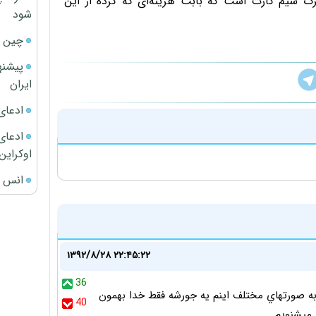
 سیم کارت است که بابت هزینه‌ای که کرده از این
شود
چین ا
پیشنه
ایران
ادعای
ادعای 
اوکراین
انس ج
۱۳۹۲/۸/۲۸ ۲۲:۴۵:۲۲
36
 صورتهاي مختلف اينم يه جورشه فقط خدا بهمون
40
 ميشنويم