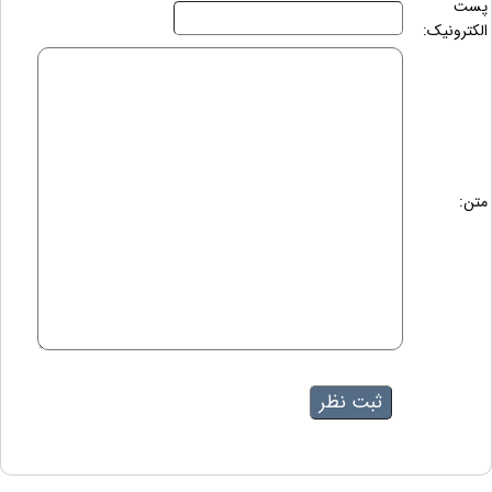
پست
الکترونیک:
متن: