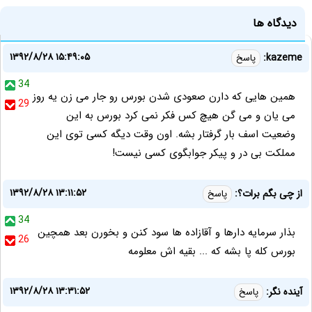
دیدگاه ها
۱۳۹۲/۸/۲۸ ۱۵:۴۹:۰۵
kazeme:
پاسخ
34
همین هایی که دارن صعودی شدن بورس رو جار می زن یه روز
29
می یان و می گن هیچ کس فکر نمی کرد بورس به این
وضعیت اسف بار گرفتار بشه. اون وقت دیگه کسی توی این
مملکت بی در و پیکر جوابگوی کسی نیست!
۱۳۹۲/۸/۲۸ ۱۳:۱۱:۵۲
از چی بگم برات؟:
پاسخ
34
بذار سرمایه دارها و آقازاده ها سود کنن و بخورن بعد همچین
26
بورس کله پا بشه که ... بقیه اش معلومه
۱۳۹۲/۸/۲۸ ۱۳:۳۱:۵۲
آینده نگر:
پاسخ