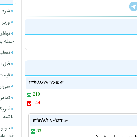
شرط م
وزیر 
توافق
حمله به
تعطیل
قبل ا
قیمت آپار
۱۳۹۲/۸/۲۸ ۱۲:۰۵:۰۴
سی‌ان
218
تماس 
44
آمریک
باشند
۱۳۹۲/۸/۲۸ ۰۹:۳۴:۱۰
83
قرار داد