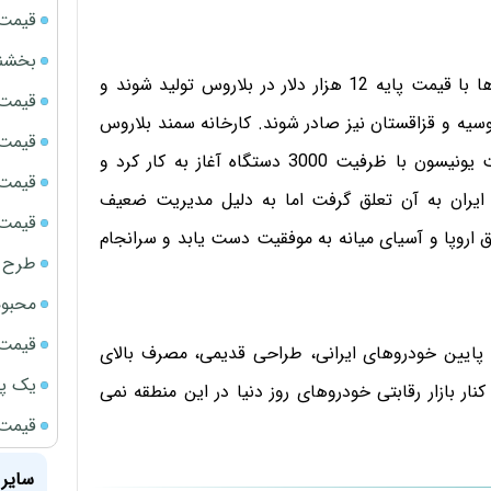
قیمت سک
بخشنامه ف
طبق اعلام بیزنس نووستی بلاروس، قرار است این خودروها با قیمت پایه 12 هزار دلار در بلاروس تولید شوند و
قیمت ج
سیه و قزاقستان نیز صادر شوند. کارخانه سمند بلاروس
قیمت سکه
در سال 1385 با تجهیز از سوی ایران‌خودرو، توسط شرکت یونیسون با ظرفیت 3000 دستگاه آغاز به کار کرد و
قیمت سک
ایران به آن تعلق گرفت اما به دلیل مدیریت ضعیف
قیمت سکه
 اروپا و آسیای میانه به موفقیت دست یابد و سرانجام
طرح ج
محبوب
قیمت سک
ت پایین خودروهای ایرانی، طراحی قدیمی، مصرف بالای
یک پر
ار بازار رقابتی خودروهای روز دنیا در این منطقه نمی
قیمت جد
سایر 