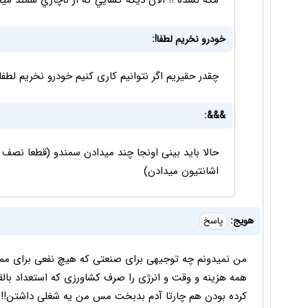
مگه نشده !! الان ديگه كسايي كه از ناچاري سمند م
خودرو نخریم لطفا!:
چقدر حقیریم اگر نتوانیم کاری کنیم خودرو نخریم لطفا!
&&&:
حالا باید بینی اونجا چند میدادن سمندو (قطعا نصف
اشانتیون میدادن)
هویج:
پاسخ
من نمیدونم چه توجیهی برای صنعتی که هیچ نفعی برای مملکت ندار
همه هزینه و وقت و انرژی را صرف کشاورزی که استعداد بالقو
کرده بودن هم چارتا آدم بدبخت مس من یه شغلی داشتن!!!!!!!!