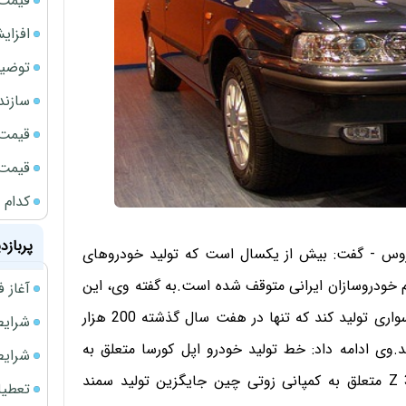
قیمت طلا
افزای
توضیح
سازند
قیمت ن
قیمت ب
کدام 
پربازد
وس - گفت: بیش از یکسال است که تولید خودروهای
خودروسازان ایرانی متوقف شده است.به گفته وی، این
آغاز فروش فوری 
کارخانه قرار بود سالانه بیش از 120 هزار دستگاه خودرو سواری تولید کند که تنها در هفت سال گذشته 200 هزار
شرایط فروش 
روسیه صادر شد.وی ادامه داد: خط تولید خودرو اپل کورسا متعلق به
شرایط فرو
کمپانی آمریکایی جنرال موتورز وخودرو سواری زوتی Z 300 متعلق به کمپانی زوتی چین جایگزین تولید سمند
تعطیلی ادا