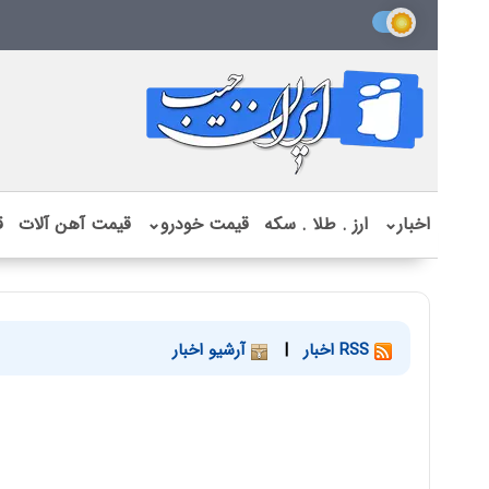
اخبار
⌄
ارز . طلا . سکه
قیمت خودرو
⌄
قیمت آهن آلات
ق
RSS اخبار
|
آرشیو اخبار