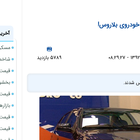
 خودروی بلاروس!
آخرین
مسکن مهر 
۵۷۸۹ بازدید
شاخص 
قیمت 
بخشود
وس شدند.
قیمت سک
بازار
قیمت نف
قیمت 