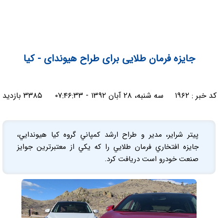
جایزه‌ فرمان طلایی برای طراح هیوندای - کیا
کد خبر :
۱۹۶۲
سه شنبه، ۲۸ آبان ۱۳۹۲ - ۰۷:۴۶:۳۳
۳۳۸۵ بازدید
پيتر شراير، مدير و طراح ارشد كمپاني گروه كيا هيوندايي،
جايزه‌ افتخاري فرمان طلايي را که يكي از معتبرترين جوايز
صنعت خودرو است دريافت كرد.