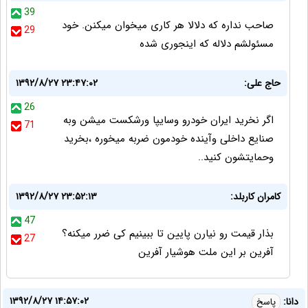
39
صاحب نداره که دلالا هر کاری میخوان میکنن. خود
29
مسئولشم دلاله که اینجوری شده
حاج علی:
۱۳۹۲/۸/۲۷ ۲۳:۴۷:۰۲
26
اگر نخرید ایران خودرو وسایپا ورشکست میشن وبه
71
صنایع داخلی وآینده خودمون ضربه میخوره ،بخرید
وحمایتشون کنید..
کامران کاربلد:
۱۳۹۲/۸/۲۷ ۲۳:۵۲:۱۳
47
بذار قیمت رو نیارن پایین تا ببینیم کی ضرر میکنه؟
27
آفرین بر این ملت هوشیار آفرین
۱۳۹۲/۸/۲۷ ۱۴:۵۷:۰۲
دانا:
پاسخ