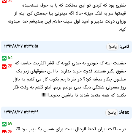
33
نظری بود که کردی تو این مملکت که با یه حرف نسنجیده
قیمتها سر به فلک میزنه حالا اگه میتونی بیا جمعش کن اینم از
وزرای دولت تدبیر و امید اول سیف حالام این بعدیشم خدا ميدونه
کیه.
۱۳۹۲/۸/۲۷ ۱۶:۳۷:۵۱
ثامی:
پاسخ
64
حقیقت اینه که خودرو به حدی گرونه که قشر اکثریت جامعه که
28
حقوق بگیر هستند قدرت خرید ندارند. با این حقوقهای زیر یک
میلیون چکار میشه کرد؟ دو نفر داریم بکوب کار می کنیم یه بازار
روز معمولی هفتگی دیگه نمی تونیم بریم. اینو گفتم یه وقت فکر
نکنید که همه متحد شدند تا ماشین نخرند.!!!!!!!
۱۳۹۲/۸/۲۷ ۱۶:۴۷:۴۹
Arax:
پاسخ
69
در مملکت ایران قحط الرجال است برای همین یک پیر مرد 70
25