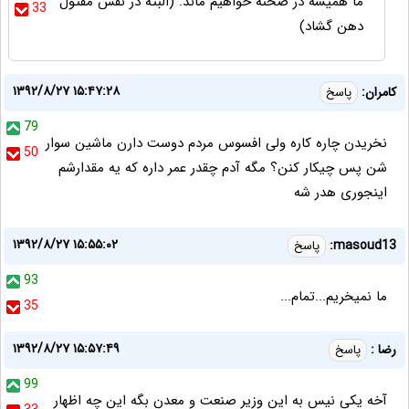
ما همیشه در صحنه خواهیم ماند. (البته در نقش مقتول
33
دهن گشاد)
۱۳۹۲/۸/۲۷ ۱۵:۴۷:۲۸
کامران:
پاسخ
79
نخریدن چاره کاره ولی افسوس مردم دوست دارن ماشین سوار
50
شن پس چیکار کنن؟ مگه آدم چقدر عمر داره که یه مقدارشم
اینجوری هدر شه
۱۳۹۲/۸/۲۷ ۱۵:۵۵:۰۲
masoud13:
پاسخ
93
ما نمیخریم...تمام...
35
۱۳۹۲/۸/۲۷ ۱۵:۵۷:۴۹
رضا :
پاسخ
99
آخه یکی نیس به این وزیر صنعت و معدن بگه این چه اظهار