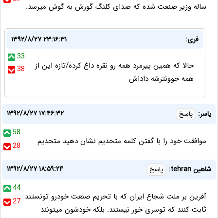
ساله وزیر صنعت شده که صدای کلنگ گورش به گوش میرسد.
فری:
۱۳۹۲/۸/۲۷ ۲۳:۱۶:۳۱
33
حالا که همین پیرمرد همه رو نقره داغ کرده/تازه این از
38
همه جوونترشه داداش
۱۳۹۲/۸/۲۷ ۱۷:۴۶:۳۲
یاسر:
پاسخ
58
موافقت خود را با گفتن کلمه متحدیم نشان دهید متحدیم
28
۱۳۹۲/۸/۲۷ ۱۸:۵۹:۲۴
شاهین tehran:
پاسخ
44
آفرین بر ملت شجاع ایران که با تحریم صنعت خودرو تونستند
27
ثابت کنند که توسری خور نیستند. بلکه خودشون میتونند