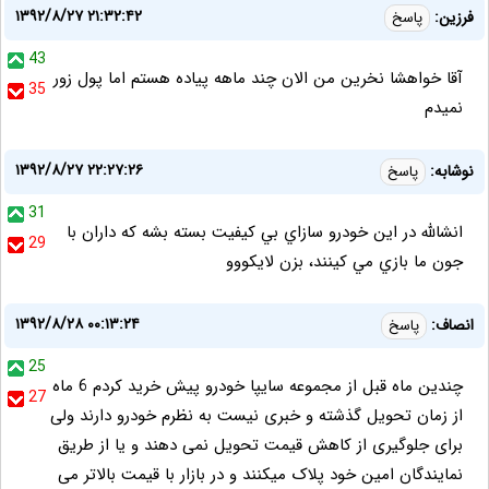
۱۳۹۲/۸/۲۷ ۲۱:۳۲:۴۲
فرزین:
پاسخ
43
آقا خواهشا نخرین من الان چند ماهه پیاده هستم اما پول زور
35
نمیدم
۱۳۹۲/۸/۲۷ ۲۲:۲۷:۲۶
نوشابه:
پاسخ
31
انشالله در اين خودرو سازاي بي كيفيت بسته بشه كه داران با
29
جون ما بازي مي كينند، بزن لايكووو
۱۳۹۲/۸/۲۸ ۰۰:۱۳:۲۴
انصاف:
پاسخ
25
چندین ماه قبل از مجموعه سایپا خودرو پیش خرید کردم 6 ماه
27
از زمان تحویل گذشته و خبری نیست به نظرم خودرو دارند ولی
برای جلوگیری از کاهش قیمت تحویل نمی دهند و یا از طریق
نمایندگان امین خود پلاک میکنند و در بازار با قیمت بالاتر می