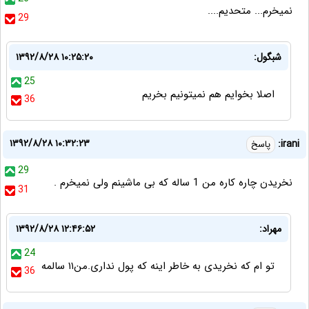
نميخرم... متحديم....
29
شبگول:
۱۳۹۲/۸/۲۸ ۱۰:۲۵:۲۰
25
اصلا بخوایم هم نمیتونیم بخریم
36
۱۳۹۲/۸/۲۸ ۱۰:۳۲:۲۳
irani:
پاسخ
29
نخریدن چاره کاره من 1 ساله که بی ماشينم ولی نمیخرم .
31
مهراد:
۱۳۹۲/۸/۲۸ ۱۲:۴۶:۵۲
24
تو ام كه نخريدى به خاطر اينه كه پول ندارى.من١١ سالمه
36