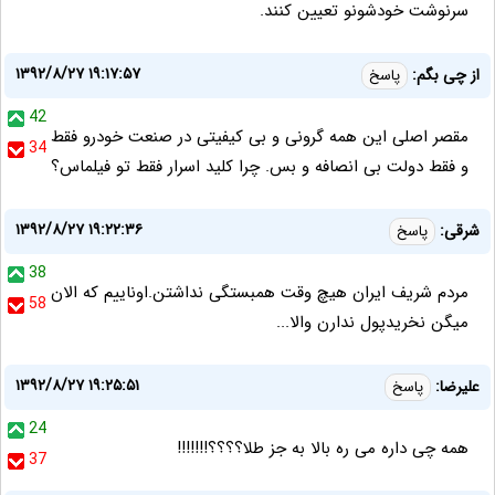
سرنوشت خودشونو تعیین کنند.
۱۳۹۲/۸/۲۷ ۱۹:۱۷:۵۷
از چی بگم:
پاسخ
42
مقصر اصلی این همه گرونی و بی کیفیتی در صنعت خودرو فقط
34
و فقط دولت بی انصافه و بس. چرا کلید اسرار فقط تو فیلماس؟
۱۳۹۲/۸/۲۷ ۱۹:۲۲:۳۶
شرقی:
پاسخ
38
مردم شریف ایران هیچ وقت همبستگی نداشتن.اوناییم که الان
58
میگن نخریدپول ندارن والا...
۱۳۹۲/۸/۲۷ ۱۹:۲۵:۵۱
علیرضا:
پاسخ
24
همه چی داره می ره بالا به جز طلا؟؟؟؟!!!!!!!
37