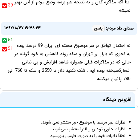
اینا اگه مذاکره کنن و به نتیجه هم برسه وضع مردم از این بهتر
39
نمیشه
۱۳۹۲/۸/۲۷ ۱۹:۳۸:۲۳
صدای داد مردم:
پاسخ
51
نه احتمال توافق بر سر موضوع هسته ای ایران 99 درصد بوده
51
به نحوی که بازار ارز تهران و سکه روند کاهشی به خود گرفته در
حالی که در مذاکرات قبلی همواره شاهد افزایش و بی ثباتی
افسارگسیخته بوده ایم . شک نکنید دلار تا 2550 و سکه تا 760 الی
780 پائین میکشه .
افزودن دیدگاه
نظرات غیر مرتبط با موضوع خبر منتشر نمی شوند.
نظرات حاوی توهین و افترا منتشر نمی‌شوند.
لطفاً نظرات خود را به صورت فارسی بنویسید.