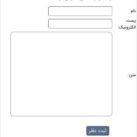
نام:
پست
الکترونیک:
متن: