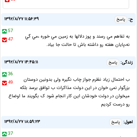
۱۳۹۲/۸/۲۷ ۱۱:۵۶:۳۹
ح:
پاسخ
57
به تفاهم مي رسند و پوز دلالها به زمين مي خوره ،مي گي
47
نه،پايان هفته رو داشته باش تا حالت جا بياد.
۱۳۹۲/۸/۲۷ ۱۴:۴۵:۱۱
زندگی:
پاسخ
36
ب احتمال زیاد نظرم جواز چاب نگیره ولی بدونین دوستان
49
بزرگوار نمی خوان در این دولت مذاکرات ب توافق برسد بلکه
میخوان در دولت خودشان این کار انجام شود ک بگویند ما اوضاع
رو درست کردیم
۱۳۹۲/۸/۲۷ ۱۸:۵۹:۲۳
اهول:
پاسخ
37