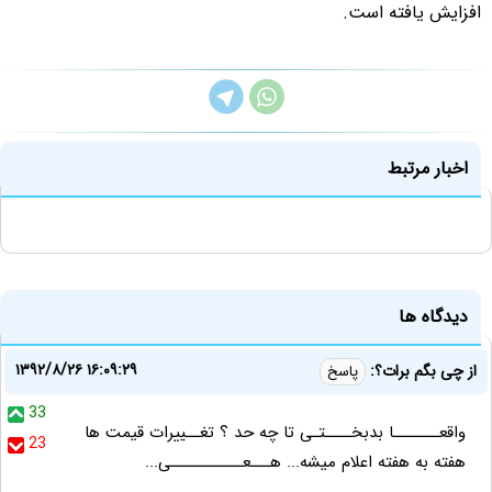
افزایش یافته‌ است.
اخبار مرتبط
دیدگاه ها
۱۳۹۲/۸/۲۶ ۱۶:۰۹:۲۹
از چی بگم برات؟:
پاسخ
33
واقعـــــــا بدبخــــتـی تا چه حد ؟ تغــییرات قیمت ها
23
هفته به هفته اعلام میشه... هـــعـــــــــــی...