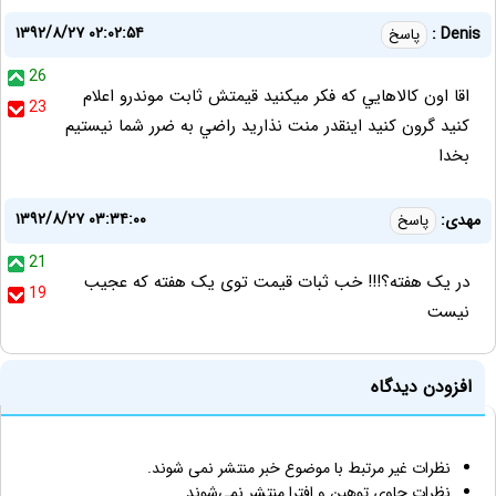
۱۳۹۲/۸/۲۷ ۰۲:۰۲:۵۴
Denis :
پاسخ
26
اقا اون كالاهايي كه فكر ميكنيد قيمتش ثابت موندرو اعلام
23
كنيد گرون كنيد اينقدر منت نذاريد راضي به ضرر شما نيستيم
بخدا
۱۳۹۲/۸/۲۷ ۰۳:۳۴:۰۰
مهدی:
پاسخ
21
در یک هفته؟!!! خب ثبات قیمت توی یک هفته که عجیب
19
نیست
افزودن دیدگاه
نظرات غیر مرتبط با موضوع خبر منتشر نمی شوند.
نظرات حاوی توهین و افترا منتشر نمی‌شوند.